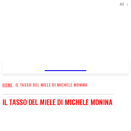
All
FareMusic
HOME
IL TASSO DEL MIELE DI MICHELE MONINA
IL TASSO DEL MIELE DI MICHELE MONINA
ALESSANDRA AMOROSO DI FAMILY AMOROSINA
ANDREA FAUSTINI DI SUSAN PATRIZIA SERENA
ANGOLO DI MARA