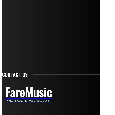
Andrea Amendolagine
Alessandro Filindeu
Luisella Pescatori
Sonja Annibaldi
Marco Fioravanti
Claudio Ramponi
Leandro Barsotti
Serena Iannicelli
Corrado Salemi
Mariano Brustio
Silvia Iovine
Alberto Salerno
Michele Caccamo
Costantina Limosani
Giuseppe Santoro
Simone Cescon
Katia Losito
Marco Stanzani
Daniela Collu
Mara Maionchi
Ugo Stomeo
Anna Cudazzo
Roberto Manfredi
Micaela Tempesta
Stefano De Maco
Valentina Mazara
Annamaria Tortora
Francesca De Luisi
Michele Monina
Laura Valente
Carlotta Devita
Antonino Muscaglione
Brunella Vedani
Franca Dini
Elena Nesti
Veronica Ventavoli
Athos Enrile
Angela Paonessa
Karin Voch
Elisa Enrile
Paola Pellai
Alessandra Zacco
Luca Viviani
CONTACT US
FareMusic
WEBMAGAZINE MUSICA&CULTURA
Customized by
JesSoftware di Jessica Cavestro