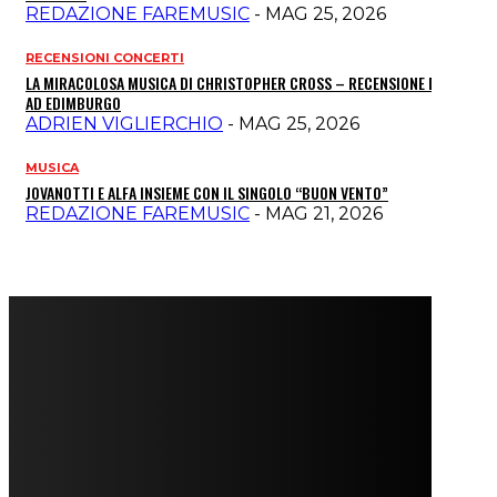
REDAZIONE FAREMUSIC
-
MAG 25, 2026
RECENSIONI CONCERTI
LA MIRACOLOSA MUSICA DI CHRISTOPHER CROSS – RECENSIONE DEL LIVE
AD EDIMBURGO
ADRIEN VIGLIERCHIO
-
MAG 25, 2026
MUSICA
JOVANOTTI E ALFA INSIEME CON IL SINGOLO “BUON VENTO”
REDAZIONE FAREMUSIC
-
MAG 21, 2026
FareMusic nato da una idea di Alberto Salerno
Direttore: Mela Giannini
Capo Redattore: Adrien Viglierchio
Ufficio Stampa: Jessica Cavestro
I nostri collaboratori
Mariangela Agrusti
Paola Maria Farina
Francesco Penta