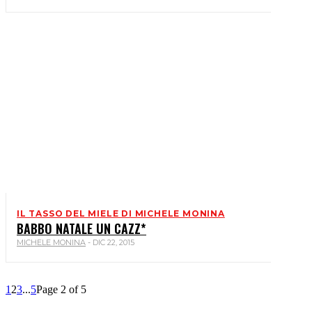
IL TASSO DEL MIELE DI MICHELE MONINA
BABBO NATALE UN CAZZ*
MICHELE MONINA
-
DIC 22, 2015
1
2
3
...
5
Page 2 of 5