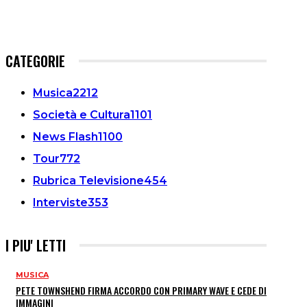
CATEGORIE
Musica
2212
Società e Cultura
1101
News Flash
1100
Tour
772
Rubrica Televisione
454
Interviste
353
I PIU' LETTI
MUSICA
PETE TOWNSHEND FIRMA ACCORDO CON PRIMARY WAVE E CEDE DIRITTI E
IMMAGINI