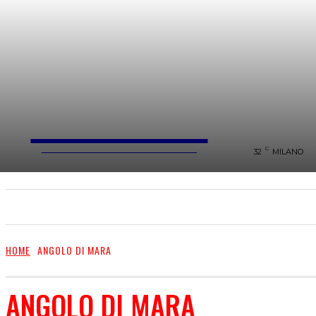
FareMusic
WEBMAGAZINE MUSICA&CULTURA
C
32
MILANO
SANREMO 2025
MUSICA
NEWS FLASH
HOME
ANGOLO DI MARA
ANGOLO DI MARA