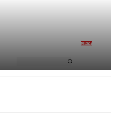
MUSICA
ANGELINA MANGO CON
MARCO MENGONI NEL
NUOVO SINGOLO CANTO
D’AMORE – DATE TOUR
 E CULTURA
INTERVISTE
MORE