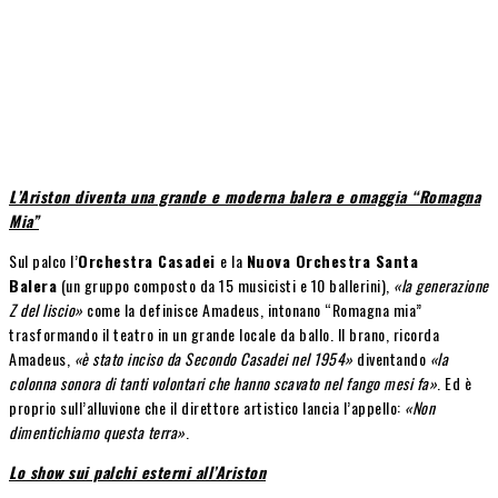
L’Ariston diventa una grande e moderna balera e omaggia “Romagna
Mia”
Sul palco l’
Orchestra Casadei
e la
Nuova Orchestra Santa
Balera
(un gruppo composto da 15 musicisti e 10 ballerini),
«la generazione
Z del liscio»
come la definisce Amadeus, intonano “Romagna mia”
trasformando il teatro in un grande locale da ballo. Il brano, ricorda
Amadeus,
«è stato inciso da Secondo Casadei nel 1954»
diventando
«la
colonna sonora di tanti volontari che hanno scavato nel fango mesi fa»
. Ed è
proprio sull’alluvione che il direttore artistico lancia l’appello:
«Non
dimentichiamo questa terra»
.
Lo show sui palchi esterni all’Ariston