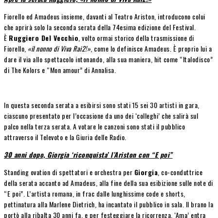
Fiorello ed Amadeus insieme, davanti al Teatro Ariston, introducono colui
che aprirà solo la seconda serata della 74esima edizione del Festival.
È
Ruggiero Del Vecchio
, volto ormai storico della trasmissione di
Fiorello,
«il nonno di Viva Rai2!»
, come lo definisce Amadeus. È proprio lui a
dare il via allo spettacolo intonando, alla sua maniera, hit come “Italodisco”
di The Kolors e “Mon amour” di Annalisa.
In questa seconda serata a esibirsi sono stati 15 sei 30 artisti in gara,
ciascuno presentato per l’occasione da uno dei ‘colleghi’ che salirà sul
palco nella terza serata. A votare le canzoni sono stati il pubblico
attraverso il Televoto e la Giuria delle Radio.
30 anni dopo, Giorgia ‘riconquista’ l’Ariston con “E poi”
Standing ovation di spettatori e orchestra per
Giorgia
, co-conduttrice
della serata accanto ad Amadeus, alla fine della sua esibizione sulle note di
“E poi”. L’artista romana, in frac dalle lunghissime code e shorts,
pettinatura alla Marlene Dietrich, ha incantato il pubblico in sala. Il brano la
portò alla ribalta 30 anni fa, e per festeggiare la ricorrenza, ‘Ama’ entra