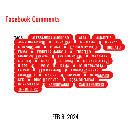
Facebook Comments
TAGS:
ALESSANDRA AMOROSO
ALFA
AMADEUS
ANGELINA MANGO
ANNALISA
BIGMAMA
BNKR44
BOB SINCLAIR
CLARA
DARGEN D’AMICO
DIODATO
EMMA
FIORELLA MANNOIA
FIORELLO
FRANCESCO RENGA
FRED DE PALMA
GAZZELLE
GEOLIER
GHALI
GIORGIA
GIOVANNI ALLEVI
IL TRE
IL VOLO
IRAMA
JOHN TRAVOLTA
LA SAD
LEO GASMANN
LOREDANA BERTÈ
MAHMOOD
MANINNI
MR RAIN
NEGRAMARO
NEK
RICCHI E POVERI
ROSA CHEMICAL
ROSE VILLAIN
SANGIOVANNI
SANTI FRANCESI
THE KOLORS
FEB 8, 2024