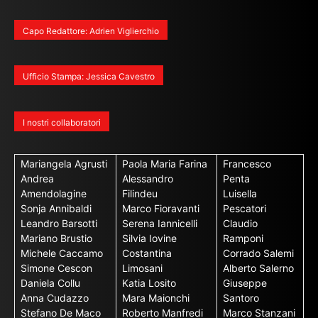
Capo Redattore: Adrien Viglierchio
Ufficio Stampa: Jessica Cavestro
I nostri collaboratori
Mariangela Agrusti
Paola Maria Farina
Francesco
Andrea
Alessandro
Penta
Amendolagine
Filindeu
Luisella
Sonja Annibaldi
Marco Fioravanti
Pescatori
Leandro Barsotti
Serena Iannicelli
Claudio
Mariano Brustio
Silvia Iovine
Ramponi
Michele Caccamo
Costantina
Corrado Salemi
Simone Cescon
Limosani
Alberto Salerno
Daniela Collu
Katia Losito
Giuseppe
Anna Cudazzo
Mara Maionchi
Santoro
Stefano De Maco
Roberto Manfredi
Marco Stanzani