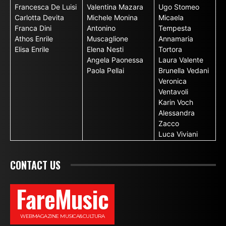
Francesca De Luisi
Valentina Mazara
Ugo Stomeo
Carlotta Devita
Michele Monina
Micaela
Franca Dini
Antonino
Tempesta
Athos Enrile
Muscaglione
Annamaria
Elisa Enrile
Elena Nesti
Tortora
Angela Paonessa
Laura Valente
Paola Pellai
Brunella Vedani
Veronica
Ventavoli
Karin Voch
Alessandra
Zacco
Luca Viviani
CONTACT US
FareMusic
WEBMAGAZINE MUSICA&CULTURA