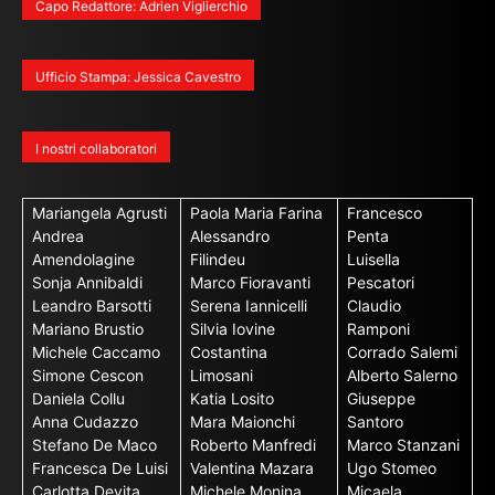
Capo Redattore: Adrien Viglierchio
Ufficio Stampa: Jessica Cavestro
I nostri collaboratori
Mariangela Agrusti
Paola Maria Farina
Francesco
Andrea
Alessandro
Penta
Amendolagine
Filindeu
Luisella
Sonja Annibaldi
Marco Fioravanti
Pescatori
Leandro Barsotti
Serena Iannicelli
Claudio
Mariano Brustio
Silvia Iovine
Ramponi
Michele Caccamo
Costantina
Corrado Salemi
Simone Cescon
Limosani
Alberto Salerno
Daniela Collu
Katia Losito
Giuseppe
Anna Cudazzo
Mara Maionchi
Santoro
Stefano De Maco
Roberto Manfredi
Marco Stanzani
Francesca De Luisi
Valentina Mazara
Ugo Stomeo
Carlotta Devita
Michele Monina
Micaela