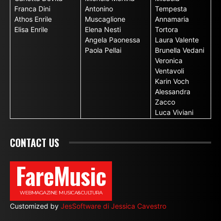
Franca Dini
Antonino
Tempesta
Athos Enrile
Muscaglione
Annamaria
Elisa Enrile
Elena Nesti
Tortora
Angela Paonessa
Laura Valente
Paola Pellai
Brunella Vedani
Veronica
Ventavoli
Karin Voch
Alessandra
Zacco
Luca Viviani
CONTACT US
FareMusic
WEBMAGAZINE MUSICA&CULTURA
Customized by
JesSoftware di Jessica Cavestro