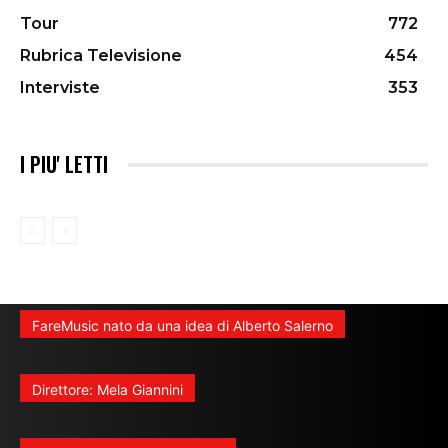
Tour
772
Rubrica Televisione
454
Interviste
353
I PIU' LETTI
FareMusic nato da una idea di Alberto Salerno
Direttore: Mela Giannini