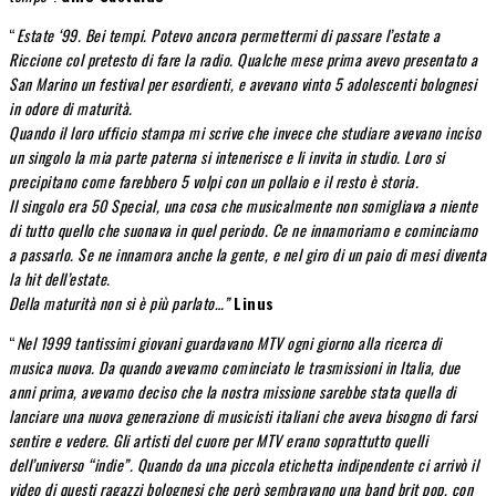
“
Estate ‘99. Bei tempi. Potevo ancora permettermi di passare l’estate a
Riccione col pretesto di fare la radio. Qualche mese prima avevo presentato a
San Marino un festival per esordienti, e avevano vinto 5 adolescenti bolognesi
in odore di maturità.
Quando il loro ufficio stampa mi scrive che invece che studiare avevano inciso
un singolo la mia parte paterna si intenerisce e li invita in studio. Loro si
precipitano come farebbero 5 volpi con un pollaio e il resto è storia.
Il singolo era 50 Special, una cosa che musicalmente non somigliava a niente
di tutto quello che suonava in quel periodo. Ce ne innamoriamo e cominciamo
a passarlo. Se ne innamora anche la gente, e nel giro di un paio di mesi diventa
la hit dell’estate.
Della maturità non si è più parlato…
”
Linus
“
Nel 1999 tantissimi giovani guardavano MTV ogni giorno alla ricerca di
musica nuova. Da quando avevamo cominciato le trasmissioni in Italia, due
anni prima, avevamo deciso che la nostra missione sarebbe stata quella di
lanciare una nuova generazione di musicisti italiani che aveva bisogno di farsi
sentire e vedere. Gli artisti del cuore per MTV erano soprattutto quelli
dell’universo “indie”. Quando da una piccola etichetta indipendente ci arrivò il
video di questi ragazzi bolognesi che però sembravano una band brit pop, con