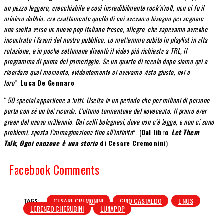
un pezzo leggero, orecchiabile e così incredibilmente rock’n’roll, non ci fu il
minimo dubbio, era esattamente quello di cui avevamo bisogno per segnare
una svolta verso un nuovo pop italiano fresco, allegro, che sapevamo avrebbe
incontrato i favori del nostro pubblico. Lo mettemmo subito in playlist in alta
rotazione, e in poche settimane diventò il video più richiesto a TRL, il
programma di punta del pomeriggio. Se un quarto di secolo dopo siamo qui a
ricordare quel momento, evidentemente ci avevamo visto giusto, noi e
loro
”.
Luca De Gennaro
“
50 special appartiene a tutti. Uscita in un periodo che per milioni di persone
porta con sé un bel ricordo. L’ultimo tormentone del novecento. Il primo ever
green del nuovo millennio. Dai colli bolognesi, dove non c’è legge, e non ci sono
problemi, sposta l’immaginazione fino all’infinito
”. (
Dal libro
Let Them
Talk, Ogni canzone è una storia
di Cesare Cremonini
)
Facebook Comments
TAGS:
CESARE CREMONINI
GINO CASTALDO
LINUS
LORENZO CHERUBINI
LUNAPOP