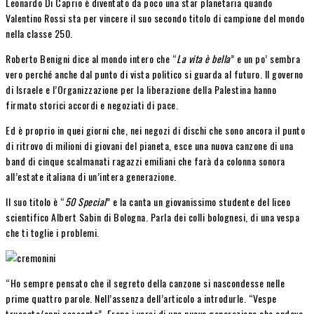
Leonardo Di Caprio è diventato da poco una star planetaria quando
Valentino Rossi sta per vincere il suo secondo titolo di campione del mondo
nella classe 250.
Roberto Benigni dice al mondo intero che “
La vita è bella
” e un po’ sembra
vero perché anche dal punto di vista politico si guarda al futuro. Il governo
di Israele e l’Organizzazione per la liberazione della Palestina hanno
firmato storici accordi e negoziati di pace.
Ed è proprio in quei giorni che, nei negozi di dischi che sono ancora il punto
di ritrovo di milioni di giovani del pianeta, esce una nuova canzone di una
band di cinque scalmanati ragazzi emiliani che farà da colonna sonora
all’estate italiana di un’intera generazione.
Il suo titolo è “
50 Special
” e la canta un giovanissimo studente del liceo
scientifico Albert Sabin di Bologna. Parla dei colli bolognesi, di una vespa
che ti toglie i problemi.
“Ho sempre pensato che il segreto della canzone si nascondesse nelle
prime quattro parole. Nell’assenza dell’articolo a introdurle. “Vespe
truccate/anni sessanta”. Erano i versi di una nuova generazione che andava