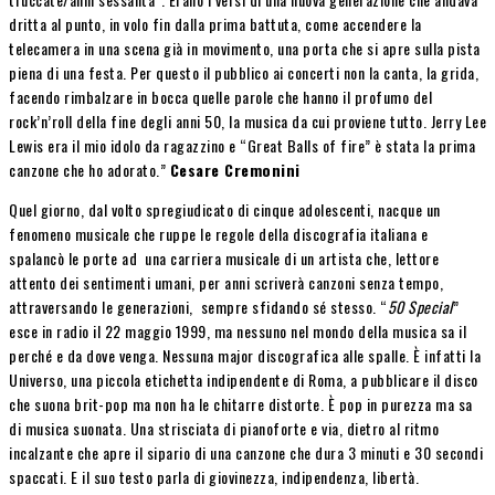
dritta al punto, in volo fin dalla prima battuta, come accendere la
telecamera in una scena già in movimento, una porta che si apre sulla pista
piena di una festa. Per questo il pubblico ai concerti non la canta, la grida,
facendo rimbalzare in bocca quelle parole che hanno il profumo del
rock’n’roll della fine degli anni 50, la musica da cui proviene tutto. Jerry Lee
Lewis era il mio idolo da ragazzino e “Great Balls of fire” è stata la prima
canzone che ho adorato.”
Cesare Cremonini
Quel giorno, dal volto spregiudicato di cinque adolescenti, nacque un
fenomeno musicale che ruppe le regole della discografia italiana e
spalancò le porte ad una carriera musicale di un artista che, lettore
attento dei sentimenti umani, per anni scriverà canzoni senza tempo,
attraversando le generazioni, sempre sfidando sé stesso. “
50 Special
”
esce in radio il 22 maggio 1999, ma nessuno nel mondo della musica sa il
perché e da dove venga. Nessuna major discografica alle spalle. È infatti la
Universo, una piccola etichetta indipendente di Roma, a pubblicare il disco
che suona brit-pop ma non ha le chitarre distorte. È pop in purezza ma sa
di musica suonata. Una strisciata di pianoforte e via, dietro al ritmo
incalzante che apre il sipario di una canzone che dura 3 minuti e 30 secondi
spaccati. E il suo testo parla di giovinezza, indipendenza, libertà.