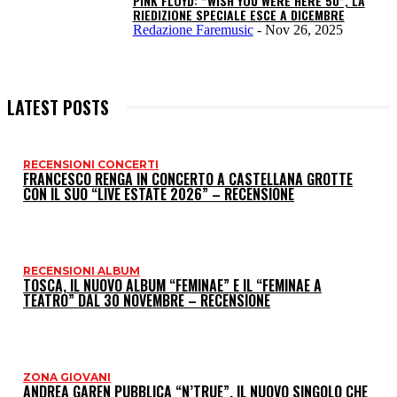
PINK FLOYD: “WISH YOU WERE HERE 50”, LA
RIEDIZIONE SPECIALE ESCE A DICEMBRE
Redazione Faremusic
-
Nov 26, 2025
LATEST POSTS
RECENSIONI CONCERTI
I
FRANCESCO RENGA IN CONCERTO A CASTELLANA GROTTE
CON IL SUO “LIVE ESTATE 2026” – RECENSIONE
P
RECENSIONI ALBUM
TOSCA, IL NUOVO ALBUM “FEMINAE” E IL “FEMINAE A
TEATRO” DAL 30 NOVEMBRE – RECENSIONE
ZONA GIOVANI
ANDREA GAREN PUBBLICA “N’TRUE”, IL NUOVO SINGOLO CHE