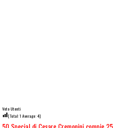
Voto Utenti
[Total:
1
Average:
4
]
50 Special di Cesare Cremonini compie 25