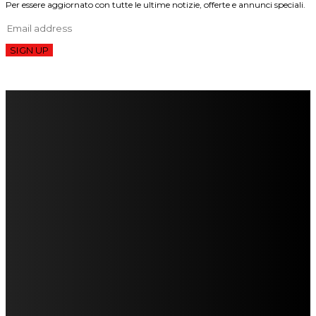
Per essere aggiornato con tutte le ultime notizie, offerte e annunci speciali.
SIGN UP
FareMusic nato da una idea di Alberto Salerno
Direttore: Mela Giannini
Capo Redattore: Adrien Viglierchio
Ufficio Stampa: Jessica Cavestro
I nostri collaboratori
Mariangela Agrusti
Paola Maria Farina
Francesco Penta
Andrea Amendolagine
Alessandro Filindeu
Luisella Pescatori
Sonja Annibaldi
Marco Fioravanti
Claudio Ramponi
Leandro Barsotti
Serena Iannicelli
Corrado Salemi
Mariano Brustio
Silvia Iovine
Alberto Salerno
Michele Caccamo
Costantina Limosani
Giuseppe Santoro
Simone Cescon
Katia Losito
Marco Stanzani
Daniela Collu
Mara Maionchi
Ugo Stomeo
Anna Cudazzo
Roberto Manfredi
Micaela Tempesta