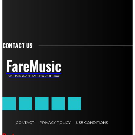
Stefano De Maco
Valentina Mazara
Annamaria Tortora
Francesca De Luisi
Michele Monina
Laura Valente
Carlotta Devita
Antonino Muscaglione
Brunella Vedani
Franca Dini
Elena Nesti
Veronica Ventavoli
Athos Enrile
Angela Paonessa
Karin Voch
Elisa Enrile
Paola Pellai
Alessandra Zacco
Luca Viviani
CONTACT US
FareMusic
WEBMAGAZINE MUSICA&CULTURA
Customized by
JesSoftware di Jessica Cavestro
CONTACT
PRIVACY POLICY
USE CONDITIONS