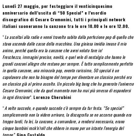
Lunedì 27 maggio, per festeggiare il venticinquesimo
anniversario dell’uscita di “50 Special” e l’esordio
discografico di Cesare Cremonini, tutti i principali network
italiani suoneranno la canzone tra le ore 10.00 e le ore 12.00.
“
La ascoltai alla radio e venni travolto subito dalla perfezione pop di quello che
stava uscendo dalle casse della macchina. Una gioiosa invidia invase il mio
animo, perché quella era la canzone che avrei voluto fare io!
Freschezza, immagini precise, novità, e quel velo di nostalgia che hanno le
grandi canzoni allegre che restano per sempre. È tutto semplicemente perfetto
in quella canzone, una miracolo pop, evento rarissimo, 50 special è un
capolavoro che non ha bisogno del tempo per diventare un classico perché era
un classico già al primo ascolto. Un piccolo big bang che ha generato l’universo
Cesare Cremonini, che da quel momento non ha mai più smesso di espandersi
in ogni direzione
”.
Lorenzo Cherubini
“
A volte succede, e quando succede c’è sempre da far festa. “5o special”
semplicemente non la videro arrivare, la discografia se ne accorse quando era
troppo tardi, fu lei, la canzone, a comandare, a rendersi necessaria, erano
cinque bambini rock’n’roll che ebbero in mano per un istante l’energia del
tempo”
.
Gino Castaldo