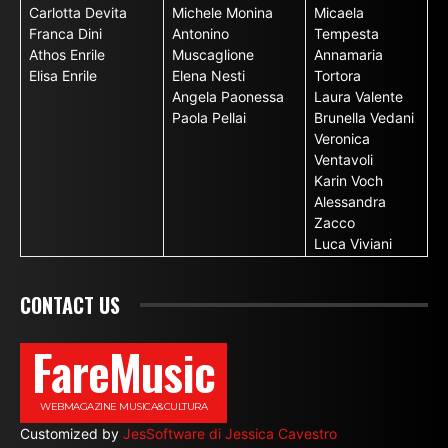
Carlotta Devita
Michele Monina
Micaela
Franca Dini
Antonino
Tempesta
Athos Enrile
Muscaglione
Annamaria
Elisa Enrile
Elena Nesti
Tortora
Angela Paonessa
Laura Valente
Paola Pellai
Brunella Vedani
Veronica
Ventavoli
Karin Voch
Alessandra
Zacco
Luca Viviani
CONTACT US
FareMusic
WEBMAGAZINE MUSICA&CULTURA
Customized by
JesSoftware di Jessica Cavestro