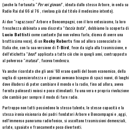
(anche la fortunata “
Per voi giovani
“, ideata dallo stesso Arbore, in onda su
Radio Rai dal 66 al 76 , rivelava già dal titolo il medesimo intento).
Ai due “ragazzacci” Arbore e Boncompagni, con il loro entusiasmo, la loro
freschezza abbinata a una discreta “
faccia tosta
“, dobbiamo la scoperta di
Lucio Battisti
come cantante (lui non voleva farlo, diceva di avere una
bruttissima voce), di un
Rocky Roberts
fino ad allora sconosciuto in
Italia che, con la sua versione di
T-Bird
, fece da sigla alla trasmissione, e
dell’etichetta “
beat
” applicata a tutto ciò che in quegli anni, contrapposto
al polveroso “
matusa
“, faceva tendenza.
Va anche ricordato che gli anni ’60 erano quelli del boom economico, della
voglia di spensieratezza e i giovani avevano bisogno di spazi nuovi, di luoghi
dove illudersi di poter cambiare il mondo e la radio, fino ad allora, aveva
fornito palinsesti noiosi e poco stimolanti. Fu una vera e propria rivoluzione
che cambiò per sempre il modo di fare radio.
Purtroppo non tutti possiedono lo stesso talento, le stesse capacità e la
stessa ironia visionaria dei padri fondatori Arbore e Boncompagni e ,oggi,
nell’immenso panorama radiofonico, si ascoltano trasmissioni demenziali,
urlate, sguaiate e francamente poco divertenti.