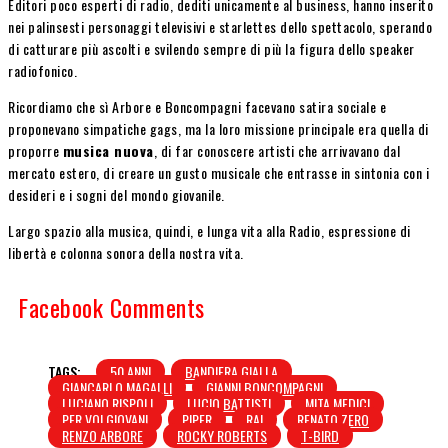
Editori poco esperti di radio, dediti unicamente al business, hanno inserito
nei palinsesti personaggi televisivi e starlettes dello spettacolo, sperando
di catturare più ascolti e svilendo sempre di più la figura dello speaker
radiofonico.
Ricordiamo che sì Arbore e Boncompagni facevano satira sociale e
proponevano simpatiche gags, ma la loro missione principale era quella di
proporre
musica nuova
, di far conoscere artisti che arrivavano dal
mercato estero, di creare un gusto musicale che entrasse in sintonia con i
desideri e i sogni del mondo giovanile.
Largo spazio alla musica, quindi, e lunga vita alla Radio, espressione di
libertà e colonna sonora della nostra vita.
Facebook Comments
TAGS:
50 ANNI
BANDIERA GIALLA
GIANCARLO MAGALLI
GIANNI BONCOMPAGNI
LUCIANO RISPOLI
LUCIO BATTISTI
MITA MEDICI
PER VOI GIOVANI
PIPER
RAI
RENATO ZERO
RENZO ARBORE
ROCKY ROBERTS
T-BIRD