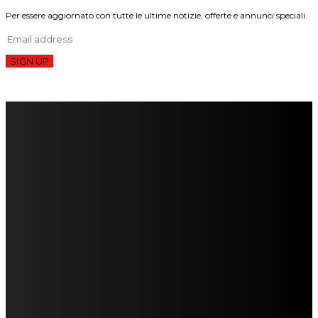
Per essere aggiornato con tutte le ultime notizie, offerte e annunci speciali.
SIGN UP
FareMusic nato da una idea di Alberto Salerno
Direttore: Mela Giannini
Capo Redattore: Adrien Viglierchio
Ufficio Stampa: Jessica Cavestro
I nostri collaboratori
Mariangela Agrusti
Paola Maria Farina
Francesco Penta
Andrea Amendolagine
Alessandro Filindeu
Luisella Pescatori
Sonja Annibaldi
Marco Fioravanti
Claudio Ramponi
Leandro Barsotti
Serena Iannicelli
Corrado Salemi
Mariano Brustio
Silvia Iovine
Alberto Salerno
Michele Caccamo
Costantina Limosani
Giuseppe Santoro
Simone Cescon
Katia Losito
Marco Stanzani
Daniela Collu
Mara Maionchi
Ugo Stomeo