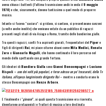
aveva chiuso i battenti (l’ultima trasmissione andò in onda il
9 maggio
1970
) e che, sicuramente, devono tantissimo a quel modo di proporre
musica.
Intanto si faceva “caciara”: si gridava, si cantava, si presentavano canzoni
(a volte anche inedite) che venivano votate da un pubblico di ragazzi
presenti negli studi di via Asiago a Roma, tramite delle bandierine gialle.
Tra questi ragazzi, scelti fra aspiranti giurati, frequentatori del
Piper
e
figli di dirigenti
Rai
, mi piace citarne alcuni come
Mita Medici, Renato
Zero
e
Giancarlo Magalli
, che hanno continuato il loro percorso nel
mondo dello spettacolo con grande fortuna.
Gli ideatori di
Bandiera Gialla
sono
Gianni Boncompagni
e
Luciano
Rispoli –
uno dei volti più popolari, e forse adesso un po’ trascurati, della Tv
italiana, all’epoca lungimirante dirigente Rai
– mentre a condurla erano lo
stesso Boncompagni con
Renzo Arbore
.
E finalmente i “
giovani
“, ai quali questa trasmissione era riservata,
diventarono protagonisti e fruitori di musica a loro destinata