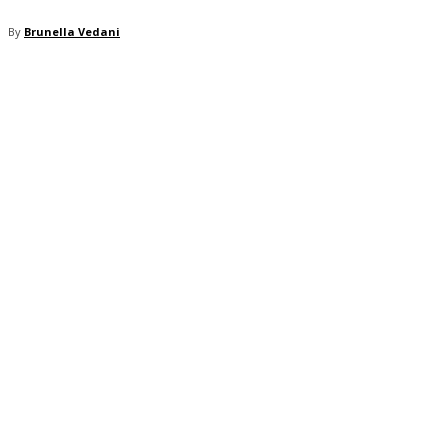
By
Brunella Vedani