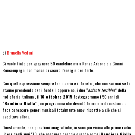
di
Brunella Vedani
Ci vuole fiato per spegnere 50 candeline ma a Renzo Arbore e a Gianni
Boncompagni non manca di sicuro l’energia per farlo.
Con quell’espressione sempre tra il serio e il faceto , che non sai mai se ti
stanno prendendo per i fondelli oppure no, i due “
enfants terribles
” della
radiofonia italiana , il
16 ottobre 2015
festeggeranno i 50 anni di
“
Bandiera Gialla
” , un programma che diventò fenomeno di costume e
fece conoscere generi musicali totalmente nuovi rispetto a ciò che si
ascoltava allora.
Onestamente, per questioni anagrafiche, io sono più vicina alle prime radio
libere degli anni ’70, che nacquero proprio quando ormai
Bandiera Gialla