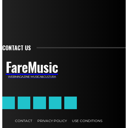
Anna Cudazzo
Roberto Manfredi
Micaela Tempesta
Stefano De Maco
Valentina Mazara
Annamaria Tortora
Francesca De Luisi
Michele Monina
Laura Valente
Carlotta Devita
Antonino Muscaglione
Brunella Vedani
Franca Dini
Elena Nesti
Veronica Ventavoli
Athos Enrile
Angela Paonessa
Karin Voch
Elisa Enrile
Paola Pellai
Alessandra Zacco
Luca Viviani
CONTACT US
FareMusic
WEBMAGAZINE MUSICA&CULTURA
Customized by
JesSoftware di Jessica Cavestro
CONTACT
PRIVACY POLICY
USE CONDITIONS