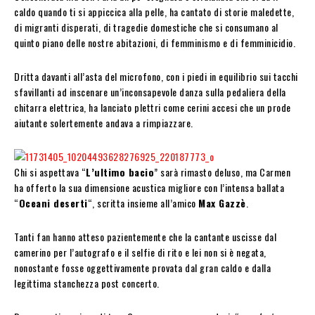
caldo quando ti si appiccica alla pelle, ha cantato di storie maledette,
di migranti disperati, di tragedie domestiche che si consumano al
quinto piano delle nostre abitazioni, di femminismo e di femminicidio.
Dritta davanti all’asta del microfono, con i piedi in equilibrio sui tacchi
sfavillanti ad inscenare un’inconsapevole danza sulla pedaliera della
chitarra elettrica, ha lanciato plettri come cerini accesi che un prode
aiutante solertemente andava a rimpiazzare.
Chi si aspettava “
L’ultimo bacio
” sarà rimasto deluso, ma Carmen
ha offerto la sua dimensione acustica migliore con l’intensa ballata
“
Oceani deserti
“, scritta insieme all’amico
Max Gazzè
.
Tanti fan hanno atteso pazientemente che la cantante uscisse dal
camerino per l’autografo e il selfie di rito e lei non si è negata,
nonostante fosse oggettivamente provata dal gran caldo e dalla
legittima stanchezza post concerto.