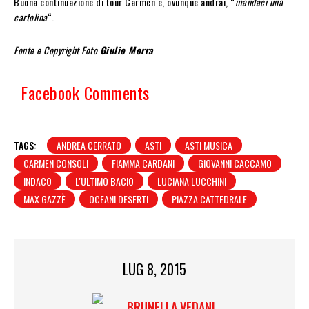
Buona continuazione di tour Carmen e, ovunque andrai, “
mandaci una
cartolina
“.
Fonte e Copyright Foto
Giulio Morra
Facebook Comments
TAGS:
ANDREA CERRATO
ASTI
ASTI MUSICA
CARMEN CONSOLI
FIAMMA CARDANI
GIOVANNI CACCAMO
INDACO
L'ULTIMO BACIO
LUCIANA LUCCHINI
MAX GAZZÈ
OCEANI DESERTI
PIAZZA CATTEDRALE
LUG 8, 2015
BRUNELLA VEDANI