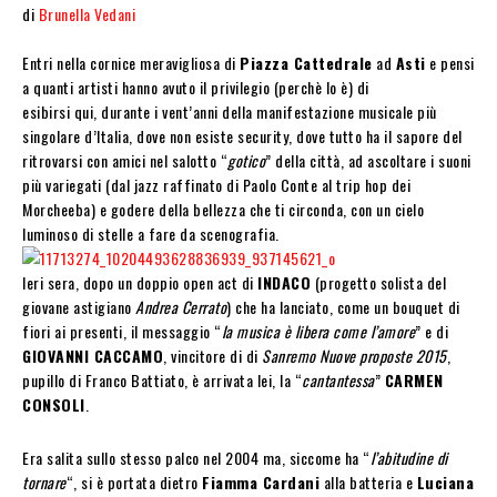
di
Brunella Vedani
Entri nella cornice meravigliosa di
Piazza Cattedrale
ad
Asti
e pensi
a quanti artisti hanno avuto il privilegio (perchè lo è) di
esibirsi qui, durante i vent’anni della manifestazione musicale più
singolare d’Italia, dove non esiste security, dove tutto ha il sapore del
ritrovarsi con amici nel salotto “
gotico
” della città, ad ascoltare i suoni
più variegati (dal jazz raffinato di Paolo Conte al trip hop dei
Morcheeba) e godere della bellezza che ti circonda, con un cielo
luminoso di stelle a fare da scenografia.
Ieri sera, dopo un doppio open act di
INDACO
(progetto solista del
giovane astigiano
Andrea Cerrato
) che ha lanciato, come un bouquet di
fiori ai presenti, il messaggio “
la musica è libera come l’amore
” e di
GIOVANNI CACCAMO
, vincitore di di
Sanremo Nuove proposte 2015
,
pupillo di Franco Battiato, è arrivata lei, la “
cantantessa
”
CARMEN
CONSOLI
.
Era salita sullo stesso palco nel 2004 ma, siccome ha “
l’abitudine di
tornare
“, si è portata dietro
Fiamma Cardani
alla batteria e
Luciana