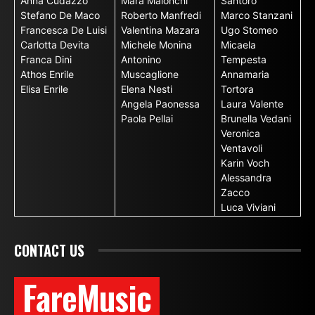
Anna Cudazzo
Mara Maionchi
Santoro
Stefano De Maco
Roberto Manfredi
Marco Stanzani
Francesca De Luisi
Valentina Mazara
Ugo Stomeo
Carlotta Devita
Michele Monina
Micaela
Franca Dini
Antonino
Tempesta
Athos Enrile
Muscaglione
Annamaria
Elisa Enrile
Elena Nesti
Tortora
Angela Paonessa
Laura Valente
Paola Pellai
Brunella Vedani
Veronica
Ventavoli
Karin Voch
Alessandra
Zacco
Luca Viviani
CONTACT US
FareMusic