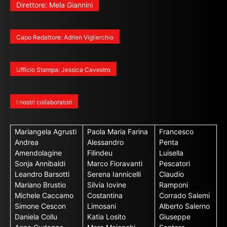
Direttore: Mela Giannini
Capo Redattore: Adrien Viglierchio
Ufficio Stampa: Jessica Cavestro
I nostri collaboratori
Mariangela Agrusti
Paola Maria Farina
Francesco
Andrea
Alessandro
Penta
Amendolagine
Filindeu
Luisella
Sonja Annibaldi
Marco Fioravanti
Pescatori
Leandro Barsotti
Serena Iannicelli
Claudio
Mariano Brustio
Silvia Iovine
Ramponi
Michele Caccamo
Costantina
Corrado Salemi
Simone Cescon
Limosani
Alberto Salerno
Daniela Collu
Katia Losito
Giuseppe