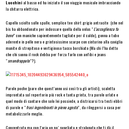
Lucchini
al basso ed ha iniziato il suo viaggio musicale imbracciando
la chitarra elettrica.
Capello sciolto sulle spalle, semplice tee shirt grigio antracite (che nel
bis ha abbandonato per indossare quella della onlus “
L’accoglienza fa
bene
” con maniche sapientemente tagliate per il caldo), gonna a tubo
aderente in pelle nera e grintosissime scarpe con cinturino alla caviglia
munite di strepitoso e vertiginoso tacco borchiato (Ma chi l’ha detto
che chi suona il rock debba per forza farlo con anfibi e jeans
“
smandrappato
“?).
Parole poche (pare che quest’anno usi così tra gli artisti), scaletta
improntata sul repertorio più rock e tanta grinta, tra parole urlate e
quel modo di cantare che solo lei possiede, a districarsi tra testi ebbri
di parole e “
frasi ingombranti in pieno agosto
“, da rileggersi a casa per
metabolizzarle meglio.
Concentrata ma con l’aria un po’ svogliata e stralunata che ti dà il