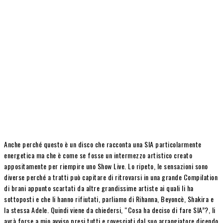
Anche perché questo è un disco che racconta una SIA particolarmente
energetica ma che è come se fosse un intermezzo artistico creato
appositamente per riempire uno Show Live. Lo ripeto, le sensazioni sono
diverse perché a tratti può capitare di ritrovarsi in una grande Compilation
di brani appunto scartati da altre grandissime artiste ai quali li ha
sottoposti e che li hanno rifiutati, parliamo di Rihanna, Beyoncè, Shakira e
la stessa Adele. Quindi viene da chiedersi, “Cosa ha deciso di fare SIA”?, li
avrà forse a mio avviso presi tutti e rovesciati dal suo arrangiatore dicendo