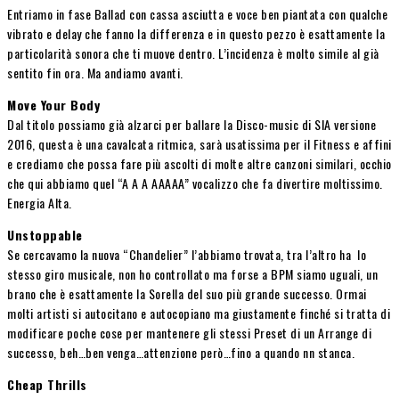
Entriamo in fase Ballad con cassa asciutta e voce ben piantata con qualche
vibrato e delay che fanno la differenza e in questo pezzo è esattamente la
particolarità sonora che ti muove dentro. L’incidenza è molto simile al già
sentito fin ora. Ma andiamo avanti.
Move Your Body
Dal titolo possiamo già alzarci per ballare la Disco-music di SIA versione
2016, questa è una cavalcata ritmica, sarà usatissima per il Fitness e affini
e crediamo che possa fare più ascolti di molte altre canzoni similari, occhio
che qui abbiamo quel “A A A AAAAA” vocalizzo che fa divertire moltissimo.
Energia Alta.
Unstoppable
Se cercavamo la nuova “Chandelier” l’abbiamo trovata, tra l’altro ha lo
stesso giro musicale, non ho controllato ma forse a BPM siamo uguali, un
brano che è esattamente la Sorella del suo più grande successo. Ormai
molti artisti si autocitano e autocopiano ma giustamente finché si tratta di
modificare poche cose per mantenere gli stessi Preset di un Arrange di
successo, beh…ben venga…attenzione però…fino a quando nn stanca.
Cheap Thrills