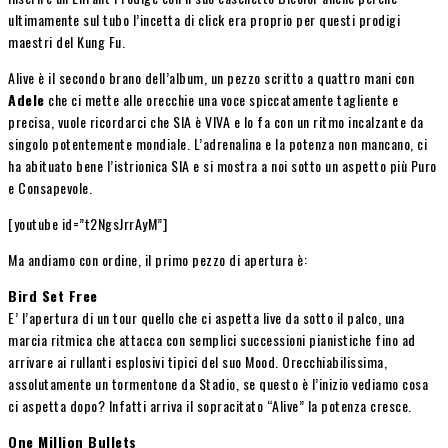
ultimamente sul tubo l’incetta di click era proprio per questi prodigi
maestri del Kung Fu.
Alive è il secondo brano dell’album, un pezzo scritto a quattro mani con
Adele
che ci mette alle orecchie una voce spiccatamente tagliente e
precisa, vuole ricordarci che SIA è VIVA e lo fa con un ritmo incalzante da
singolo potentemente mondiale. L’adrenalina e la potenza non mancano, ci
ha abituato bene l’istrionica SIA e si mostra a noi sotto un aspetto più Puro
e Consapevole.
[youtube id=”t2NgsJrrAyM”]
Ma andiamo con ordine, il primo pezzo di apertura è:
Bird Set Free
E’ l’apertura di un tour quello che ci aspetta live da sotto il palco, una
marcia ritmica che attacca con semplici successioni pianistiche fino ad
arrivare ai rullanti esplosivi tipici del suo Mood. Orecchiabilissima,
assolutamente un tormentone da Stadio, se questo è l’inizio vediamo cosa
ci aspetta dopo? Infatti arriva il sopracitato “Alive” la potenza cresce.
One Million Bullets