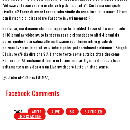
“Adesso vi faccio vedere io che ve li pubblico tutti”. Certo ma con quale
risultato? Forse di avere troppa roba simile da ascoltare in un nuovo Album
con il rischio di disperdere l’ascolto in vari momenti?
Non si sa, ma diciamo che comunque se la Tracklist fosse stata anche solo
di 10 brani avrebbe avuto la stessa resa e ci sarebbero altri 4 brani da
poter vendere con calma alle moltissime voci femminili in grado di
personalizzarne le caratteristiche e poter potenzialmente chiamarli Singoli.
Di sicuro c’è da dire che SIA è anche forte come autrice oltre che come
Performer. Attendiamo il Tour e ci torneremo su. Ognuno di questi brani
unitamente a un video o a un Live avrebbero tutto un altro senso.
[youtube id=”nYh-n7EOtMA”]
Facebook Comments
TAGS:
ADELE
ALIVE
SIA
SIA FURLER
THIS IS ACTING