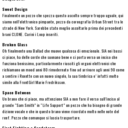
Sweet Design
Finalmente un pezzo che spezza questo ascolto sempre troppo uguale, qui
siamo nell’elettronico pimpante, pezzo da coreografia Urban Street tra le
strade di New York. Sarebbe stato meglio ascoltarlo prima dei precedenti
brani CLONE. Carini i Loop inseriti.
Broken Glass
Oh finalmente una Ballad che muove qualcosa di emozionale. SIA nei bassi
ci piace, ha delle corde che suonano bene e ci porta verso un inciso che
funziona benissimo, particolarmente riusciti gli organi elettronici che
richiamano un mood anni 80 rimodernato fino ad arrivare agli anni 90 come
a sentire i Roxette con un nuovo singolo, la sua timbrica e’ infatti molto
simile alla FrontGirl Marie Fredriksson.
Space Between
Un brano che ci piace, ma attenzione SIA a non fare il verso sull’inciso al
grande “Sam Smith” in “Life Support” un pezzo che ha bisogno di grande
dizione vocale e che in questo brano viene ricordato molto nelle note del
reef. Pezzo che comunque si lascia trasportare.
First Fighting a Sandstorm