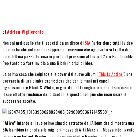
di
Adrien Viglierchio
Non sai mai quello che ti aspetti da un disco di
SIA
Furler dopo tutti i video
a cui ci ha abituato ormai sappiamo benissimo che ogni volta si tratta di
un’eclettica pazza furiosa in preda al prossimo attacco d’Arte Psichedelik-
Pop tanto da fare invidia a una Bjork in crisi di idee.
La prima cosa che colpisce è la cover del nuovo album “
This Is Acting
“
, una
boccaccia di una bimba capricciosa che con le mani nei capelli,
rigorosamente Black & White, ci guarda dritti negli occhi con il suo naso e
il suo olfatto rinchiuso dallo Scotch. E questo non può che incuriosire il
successivo ascolto.
“
Alive
” intanto è il suo primo singolo estratto dall’Album che ci mostra una
SIA bambina in preda alle migliori mosse di Arti Marziali. Mossa intelligente
inserire un Enfant Prodige con il suo caschetto Bicolor anche perché