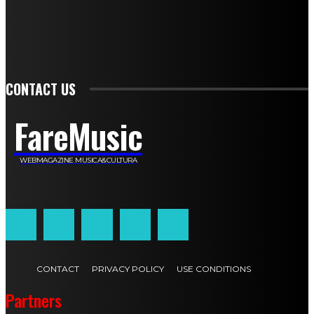
Francesca De Luisi
Michele Monina
Laura Valente
Carlotta Devita
Antonino Muscaglione
Brunella Vedani
Franca Dini
Elena Nesti
Veronica Ventavoli
Athos Enrile
Angela Paonessa
Karin Voch
Elisa Enrile
Paola Pellai
Alessandra Zacco
Luca Viviani
CONTACT US
FareMusic
WEBMAGAZINE MUSICA&CULTURA
Customized by
JesSoftware di Jessica Cavestro
CONTACT
PRIVACY POLICY
USE CONDITIONS
Partners