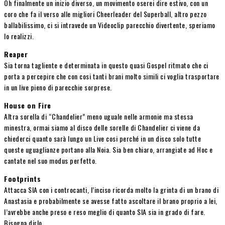
Oh finalmente un inizio diverso, un movimento oserei dire estivo, con un
coro che fa il verso alle migliori Cheerleader del Superball, altro pezzo
ballabilissimo, ci si intravede un Videoclip parecchio divertente, speriamo
lo realizzi.
Reaper
Sia torna tagliente e determinata in questo quasi Gospel ritmato che ci
porta a percepire che con cosi tanti brani molto simili ci voglia trasportare
in un live pieno di parecchie sorprese.
House on Fire
Altra sorella di “Chandelier” meno uguale nelle armonie ma stessa
minestra, ormai siamo al disco delle sorelle di Chandelier ci viene da
chiederci quanto sarà lungo un Live cosi perché in un disco solo tutte
queste uguaglianze portano alla Noia. Sia ben chiaro, arrangiate ad Hoc e
cantate nel suo modus perfetto.
Footprints
Attacca SIA con i controcanti, l’inciso ricorda molto la grinta di un brano di
Anastasia e probabilmente se avesse fatto ascoltare il brano proprio a lei,
l’avrebbe anche preso e reso meglio di quanto SIA sia in grado di fare.
Bisogna dirlo.