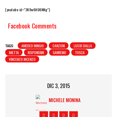
[youtube id=”3K9w6H06NNg”]
Facebook Comments
TAGS:
AMEDEO MINGHI
CANZONI
LUCIO DALLA
MIETTA
RISPONDIMI
SANREMO
TOSCA
VINCENZO INCENZO
DIC 3, 2015
MICHELE MONINA