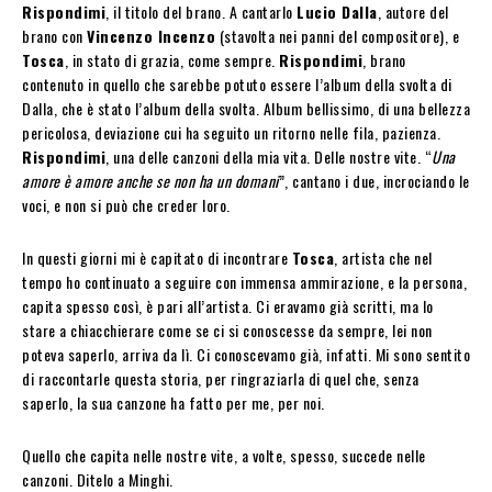
Rispondimi
, il titolo del brano. A cantarlo
Lucio Dalla
, autore del
brano con
Vincenzo Incenzo
(stavolta nei panni del compositore), e
Tosca
, in stato di grazia, come sempre.
Rispondimi
, brano
contenuto in quello che sarebbe potuto essere l’album della svolta di
Dalla, che è stato l’album della svolta. Album bellissimo, di una bellezza
pericolosa, deviazione cui ha seguito un ritorno nelle fila, pazienza.
Rispondimi
, una delle canzoni della mia vita. Delle nostre vite. “
Una
amore è amore anche se non ha un domani
”, cantano i due, incrociando le
voci, e non si può che creder loro.
In questi giorni mi è capitato di incontrare
Tosca
, artista che nel
tempo ho continuato a seguire con immensa ammirazione, e la persona,
capita spesso così, è pari all’artista. Ci eravamo già scritti, ma lo
stare a chiacchierare come se ci si conoscesse da sempre, lei non
poteva saperlo, arriva da lì. Ci conoscevamo già, infatti. Mi sono sentito
di raccontarle questa storia, per ringraziarla di quel che, senza
saperlo, la sua canzone ha fatto per me, per noi.
Quello che capita nelle nostre vite, a volte, spesso, succede nelle
canzoni. Ditelo a Minghi.