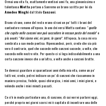
Ormai una vita fa, esattamente ventisei anni fa, una giovanissima e
talentuosa
Mietta
portava a Sanremo un brano scritto per lei da
Amedeo Minghi
dal titolo
Canzoni
.
Brano strano, come del resto erano strani un po’ tutti i brani del
cantautore romano all’epoca. In uno dei versi Mietta cantava: “
quello
che capita nelle canzoni non può succedere in nessun posto del mondo
” e
più avanti “
Noi siamo vivi, mi pare, lo spero
”. All’epoca, la cosa mi era
sembrata a suo modo poetica. Ripensandoci, però, credo che sia più
vero il contrario, quel che succede nelle canzoni succede, a volte, che
succeda nelle nostre vite. Per questo ci si lega indissolubilmente a una
certa canzone invece che a un’altra, a volte anche a canzoni brutte.
Se dovessi guardare ai quarantasei anni della mia vita, come un po’
tutti voi, credo, potrei indicare un po’ di canzoni che riassumono in
maniera precisa, fedele, quasi chirurgica, i miei anni, i miei giorni, e
volendo anche i miei minuti passati.
Ce n’è in modo particolare una, di canzone, di cui vorrei parlarvi oggi,
perché proprio nei giorni scorsi mi è capitato di incontrare una delle