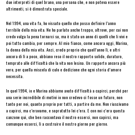
due interpreti di quel brano, una persona che, e non poteva essere
altrimenti, si è dimostrata speciale.
Nel 1994, una vita fa, ho vissuto quello che posso definire l’anno
terribile della mia vita. Ne ho parlato anche troppo, altrove, per cui non
credo valga la pena tornarci su, ma è stato un anno di quelli che li vivi e
poi tutto cambia, per sempre. Al mio fianco, come ancora oggi, Marina,
la donna della mia vita. Anzi, credo proprio che quell’anno lì, e altri
ancora di lì a poco, abbiano reso il nostro rapporto solido, duraturo,
temprato alle difficoltà che la vita non lesina. Un rapporto ancora più
vero, per quella miscela di culo e dedizione che ogni storia d’amore
necessita.
In quel 1994, io e Marina abbiamo avuto difficoltà a capirci, perché per
una serie incredibile di motivi io non credevo ci fosse un futuro, non
tanto per noi, quanto proprio per tutti, a partire da me. Non riuscivamo
a capirci, ma c’eravamo, e sopratutto lei c’era. E con noi c’era questa
canzone qui, che ben raccontava il nostro esserci, non capirci, ma
comunque esserci, lì a costruire il nostro giorno per giorno.