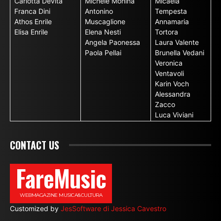
Carlotta Devita
Michele Monina
Micaela
Franca Dini
Antonino
Tempesta
Athos Enrile
Muscaglione
Annamaria
Elisa Enrile
Elena Nesti
Tortora
Angela Paonessa
Laura Valente
Paola Pellai
Brunella Vedani
Veronica
Ventavoli
Karin Voch
Alessandra
Zacco
Luca Viviani
CONTACT US
FareMusic
WEBMAGAZINE MUSICA&CULTURA
Customized by
JesSoftware di Jessica Cavestro