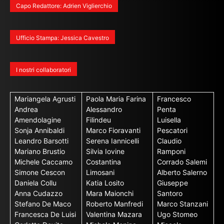
Capo Redattore: Adrien Viglierchio
Ufficio Stampa: Jessica Cavestro
I nostri collaboratori
Mariangela Agrusti
Paola Maria Farina
Francesco
Andrea
Alessandro
Penta
Amendolagine
Filindeu
Luisella
Sonja Annibaldi
Marco Fioravanti
Pescatori
Leandro Barsotti
Serena Iannicelli
Claudio
Mariano Brustio
Silvia Iovine
Ramponi
Michele Caccamo
Costantina
Corrado Salemi
Simone Cescon
Limosani
Alberto Salerno
Daniela Collu
Katia Losito
Giuseppe
Anna Cudazzo
Mara Maionchi
Santoro
Stefano De Maco
Roberto Manfredi
Marco Stanzani
Francesca De Luisi
Valentina Mazara
Ugo Stomeo