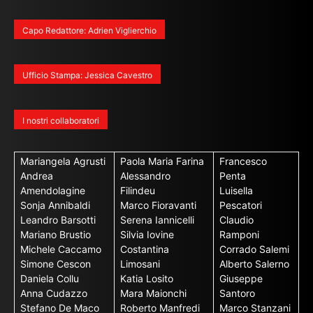
Capo Redattore: Adrien Viglierchio
Ufficio Stampa: Jessica Cavestro
I nostri collaboratori
Mariangela Agrusti
Paola Maria Farina
Francesco
Andrea
Alessandro
Penta
Amendolagine
Filindeu
Luisella
Sonja Annibaldi
Marco Fioravanti
Pescatori
Leandro Barsotti
Serena Iannicelli
Claudio
Mariano Brustio
Silvia Iovine
Ramponi
Michele Caccamo
Costantina
Corrado Salemi
Simone Cescon
Limosani
Alberto Salerno
Daniela Collu
Katia Losito
Giuseppe
Anna Cudazzo
Mara Maionchi
Santoro
Stefano De Maco
Roberto Manfredi
Marco Stanzani