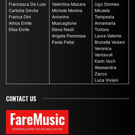
Francesca De Luisi
Valentina Mazara
Ugo Stomeo
Carlotta Devita
Michele Monina
Micaela
Franca Dini
Antonino
Tempesta
Athos Enrile
Muscaglione
Annamaria
Elisa Enrile
Elena Nesti
Tortora
Angela Paonessa
Laura Valente
Paola Pellai
Brunella Vedani
Veronica
Ventavoli
Karin Voch
Alessandra
Zacco
Luca Viviani
CONTACT US
FareMusic
WEBMAGAZINE MUSICA&CULTURA