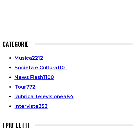
CATEGORIE
Musica
2212
Società e Cultura
1101
News Flash
1100
Tour
772
Rubrica Televisione
454
Interviste
353
I PIU' LETTI