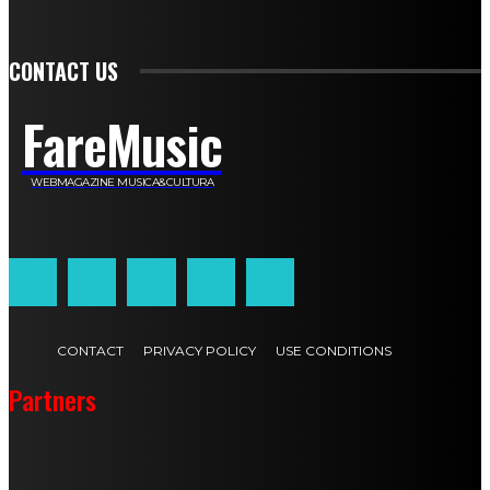
Athos Enrile
Angela Paonessa
Karin Voch
Elisa Enrile
Paola Pellai
Alessandra Zacco
Luca Viviani
CONTACT US
FareMusic
WEBMAGAZINE MUSICA&CULTURA
Customized by
JesSoftware di Jessica Cavestro
CONTACT
PRIVACY POLICY
USE CONDITIONS
Partners