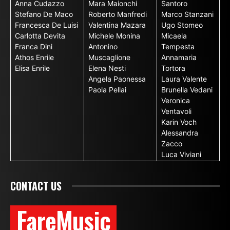
Anna Cudazzo
Mara Maionchi
Santoro
Stefano De Maco
Roberto Manfredi
Marco Stanzani
Francesca De Luisi
Valentina Mazara
Ugo Stomeo
Carlotta Devita
Michele Monina
Micaela
Franca Dini
Antonino
Tempesta
Athos Enrile
Muscaglione
Annamaria
Elisa Enrile
Elena Nesti
Tortora
Angela Paonessa
Laura Valente
Paola Pellai
Brunella Vedani
Veronica
Ventavoli
Karin Voch
Alessandra
Zacco
Luca Viviani
CONTACT US
FareMusic