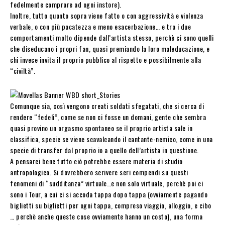
fedelmente comprare ad ogni instore).
Inoltre, tutto quanto sopra viene fatto o con aggressività e violenza
verbale, o con più pacatezza e meno esacerbazione… e tra i due
comportamenti molto dipende dall’artista stesso, perchè ci sono quelli
che diseducano i propri fan, quasi premiando la loro maleducazione, e
chi invece invita il proprio pubblico al rispetto e possibilmente alla
“civiltà”.
Comunque sia, così vengono creati soldati sfegatati, che si cerca di
rendere “fedeli”, come se non ci fosse un domani, gente che sembra
quasi provino un orgasmo spontaneo se il proprio artista sale in
classifica, specie se viene scavalcando il cantante-nemico, come in una
specie di transfer dal proprio io a quello dell’artista in questione.
A pensarci bene tutto ciò potrebbe essere materia di studio
antropologico. Si dovrebbero scrivere seri compendi su questi
fenomeni di “sudditanza” virtuale…e non solo virtuale, perchè poi ci
sono i Tour, a cui ci si accoda tappa dopo tappa (ovviamente pagando
biglietti su biglietti per ogni tappa, compreso viaggio, alloggio, e cibo
… perchè anche queste cose ovviamente hanno un costo), una forma