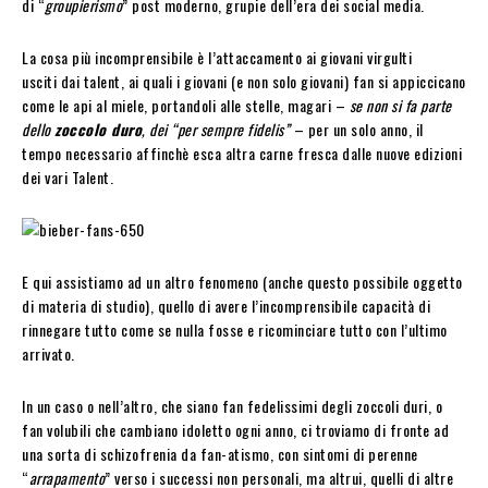
di “
groupierismo
” post moderno, grupie dell’era dei social media.
La cosa più incomprensibile è l’attaccamento ai giovani virgulti
usciti dai talent, ai quali i giovani (e non solo giovani) fan si appiccicano
come le api al miele, portandoli alle stelle, magari –
se non si fa parte
dello
zoccolo duro
, dei “per sempre fidelis”
– per un solo anno, il
tempo necessario affinchè esca altra carne fresca dalle nuove edizioni
dei vari Talent.
E qui assistiamo ad un altro fenomeno (anche questo possibile oggetto
di materia di studio), quello di avere l’incomprensibile capacità di
rinnegare tutto come se nulla fosse e ricominciare tutto con l’ultimo
arrivato.
In un caso o nell’altro, che siano fan fedelissimi degli zoccoli duri, o
fan volubili che cambiano idoletto ogni anno, ci troviamo di fronte ad
una sorta di schizofrenia da fan-atismo, con sintomi di perenne
“
arrapamento
” verso i successi non personali, ma altrui, quelli di altre