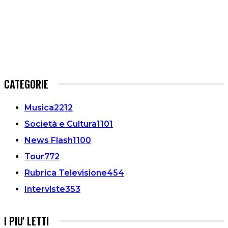
CATEGORIE
Musica
2212
Società e Cultura
1101
News Flash
1100
Tour
772
Rubrica Televisione
454
Interviste
353
I PIU' LETTI