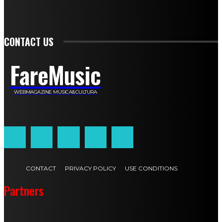
Franca Dini
Elena Nesti
Veronica Ventavoli
Athos Enrile
Angela Paonessa
Karin Voch
Elisa Enrile
Paola Pellai
Alessandra Zacco
Luca Viviani
CONTACT US
FareMusic
WEBMAGAZINE MUSICA&CULTURA
Customized by
JesSoftware di Jessica Cavestro
CONTACT
PRIVACY POLICY
USE CONDITIONS
Partners