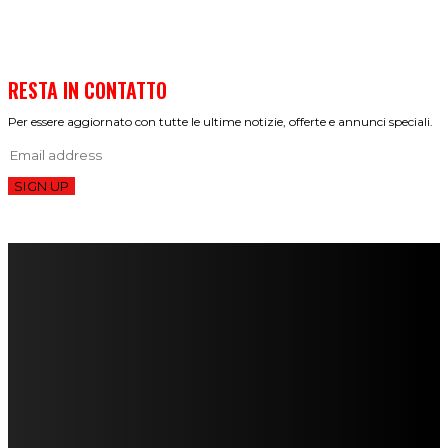
RESTA IN CONTATTO
Per essere aggiornato con tutte le ultime notizie, offerte e annunci speciali.
SIGN UP
FareMusic nato da una idea di Alberto Salerno
Direttore: Mela Giannini
Capo Redattore: Adrien Viglierchio
Ufficio Stampa: Jessica Cavestro
I nostri collaboratori
Mariangela Agrusti
Paola Maria Farina
Francesco Penta
Andrea Amendolagine
Alessandro Filindeu
Luisella Pescatori