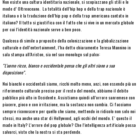
Non esiste una cultura identitaria nazionale, si scopiazzano gli stili e le
mode d’ Oltreoceano. La totalità dell’hip hop o della trap nazionale è
italiana o è la traduzione dell’hip pop e della trap americana cantato in
italiano? Il tutto si giustifica con il fatto che si vive in un mercato globale
per cui l’identità nazionale serve a ben poco.
Qualcosa di simile a proposito della colonizzazione e la globalizzazione
culturale e dell’entertainment, l’ha detto chiaramente Teresa Mannino in
sala stampa all’Ariston, sia nel suo monologo sul palco:
“L’uomo ricco, bianco e occidentale pensa che gli altri siano a sua
disposizione”.
Noi bianchi e occidentali siamo, ricchi molto meno, anzi, non essendo più un
riferimento culturale preciso per il resto del mondo, abbiamo il debito
pubblico più alto in Occidente. Assistiamo quindi all’orrore sanremese con
piacere, gioco e con irritazione, ma la sostanza non cambia. Ci facciamo
sempre riconoscere per quello che siamo, mettendo in ridicolo non solo noi
stessi, ma anche una star di Hollywood, agli occhi del mondo. E’ questo il
made in Italy? L’orrore del pop globale? Che l’intelligenza artificiale possa
salvarci, visto che la nostra si sta perdendo.