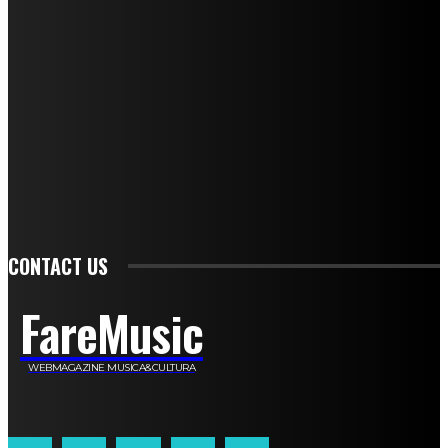
Sonja Annibaldi
Marco Fioravanti
Claudio Ramponi
Leandro Barsotti
Serena Iannicelli
Corrado Salemi
Mariano Brustio
Silvia Iovine
Alberto Salerno
Michele Caccamo
Costantina Limosani
Giuseppe Santoro
Simone Cescon
Katia Losito
Marco Stanzani
Daniela Collu
Mara Maionchi
Ugo Stomeo
Anna Cudazzo
Roberto Manfredi
Micaela Tempesta
Stefano De Maco
Valentina Mazara
Annamaria Tortora
Francesca De Luisi
Michele Monina
Laura Valente
Carlotta Devita
Antonino Muscaglione
Brunella Vedani
Franca Dini
Elena Nesti
Veronica Ventavoli
Athos Enrile
Angela Paonessa
Karin Voch
Elisa Enrile
Paola Pellai
Alessandra Zacco
Luca Viviani
CONTACT US
FareMusic
WEBMAGAZINE MUSICA&CULTURA
Customized by
JesSoftware di Jessica Cavestro