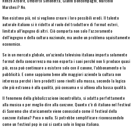
Renzo Arbore, Umberto Simonetta, Gianni Boncompagni, Marcello
Marchesi? No.
Non esistono più, né si vogliono creare i loro possibili eredi. Il talento
autorale italiano si è ridotto al ruolo del traduttore di format esteri,
limitato all’ingegno di altri. Ciò comporta non solo l’azzeramento
dell’ingegno e della cultura nazionale, ma anche un problema squisitamente
economico.
Se in un mercato globale, un’azienda televisiva italiana importa solamente
format della concorrenza ma non esporta i suoi perché non li produce quasi
più, essa può continuare a esistere solo con il canone, l’abbonamento e la
pubblicità. E come sappiamo bene alle maggiori aziende la cultura non
interessa perché i loro prodotti sono rivolti alla massa, secondo la logica
che più estranea è alla qualità, più consuma e si allinea alla bassa qualità.
Il fenomeno della globalizzazione incontrollata, si adatta perfettamente
alla musica o per meglio dire alla canzone. Quanto c’è di italiano nel Festival
di Sanremo che storicamente viene conosciuto come il festival della
canzone italiana? Poco o nulla. Si potrebbe semplificare riconoscendolo
come un festival pop in cui si canta solo in lingua italiana.