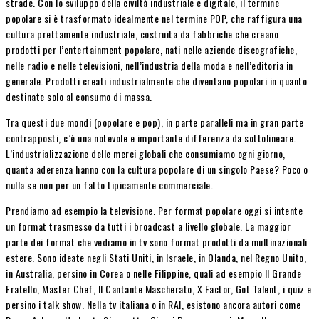
strade. Con lo sviluppo della civiltà industriale e digitale, il termine
popolare si è trasformato idealmente nel termine POP, che raffigura una
cultura prettamente industriale, costruita da fabbriche che creano
prodotti per l’entertainment popolare, nati nelle aziende discografiche,
nelle radio e nelle televisioni, nell’industria della moda e nell’editoria in
generale. Prodotti creati industrialmente che diventano popolari in quanto
destinate solo al consumo di massa.
Tra questi due mondi (popolare e pop), in parte paralleli ma in gran parte
contrapposti, c’è una notevole e importante differenza da sottolineare.
L’industrializzazione delle merci globali che consumiamo ogni giorno,
quanta aderenza hanno con la cultura popolare di un singolo Paese? Poco o
nulla se non per un fatto tipicamente commerciale.
Prendiamo ad esempio la televisione. Per format popolare oggi si intente
un format trasmesso da tutti i broadcast a livello globale. La maggior
parte dei format che vediamo in tv sono format prodotti da multinazionali
estere. Sono ideate negli Stati Uniti, in Israele, in Olanda, nel Regno Unito,
in Australia, persino in Corea o nelle Filippine, quali ad esempio Il Grande
Fratello, Master Chef, Il Cantante Mascherato, X Factor, Got Talent, i quiz e
persino i talk show. Nella tv italiana o in RAI, esistono ancora autori come