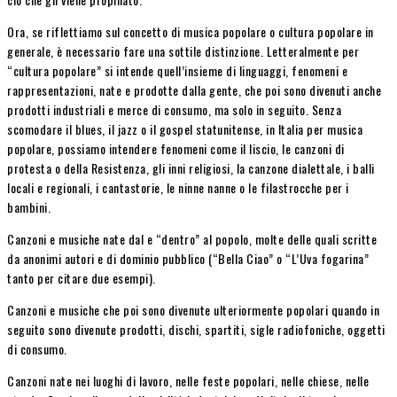
Ora, se riflettiamo sul concetto di musica popolare o cultura popolare in
generale, è necessario fare una sottile distinzione. Letteralmente per
“cultura popolare” si intende quell’insieme di linguaggi, fenomeni e
rappresentazioni, nate e prodotte dalla gente, che poi sono divenuti anche
prodotti industriali e merce di consumo, ma solo in seguito. Senza
scomodare il blues, il jazz o il gospel statunitense, in Italia per musica
popolare, possiamo intendere fenomeni come il liscio, le canzoni di
protesta o della Resistenza, gli inni religiosi, la canzone dialettale, i balli
locali e regionali, i cantastorie, le ninne nanne o le filastrocche per i
bambini.
Canzoni e musiche nate dal e “dentro” al popolo, molte delle quali scritte
da anonimi autori e di dominio pubblico (“Bella Ciao” o “L’Uva fogarina”
tanto per citare due esempi).
Canzoni e musiche che poi sono divenute ulteriormente popolari quando in
seguito sono divenute prodotti, dischi, spartiti, sigle radiofoniche, oggetti
di consumo.
Canzoni nate nei luoghi di lavoro, nelle feste popolari, nelle chiese, nelle