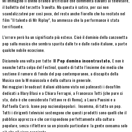
Mi immagino il divino Brando artificiale che commenta davanti al televisore,
il balletto del terzetto Travolta. Ma questa è satira, per cui non
scandalizzatevi per così poco, del resto anche Fiorello che ha recitato nel
film “Il talento di Mr Riplay”, ha ammesso che la performance è stata
terrificante.
L’orrore però ha un significato più esteso. Cioè il dominio della canzonetta
pop sulla musica che sembra sparita dalle tv e dalle radio italiane, a parte
qualche nobile eccezione.
Diciamolo una volta per tutte:
Il Pop domina incontrastato.
E non è
neanche tutta colpa del Festival, quanto di tutto l’insieme dei media che
sostiene il rumore di fondo del pop contemporaneo, a discapito della
Musica con la M maiuscola e della cultura in generale.
Nei maggiori broadcast italiani abbiamo visto nei palinsesti i docufilm
dedicati a Illary Blasi e a Chiara Ferragni, a Francesco Totti (che pure ci
sta, dato è che considerato l’ottavo re di Roma), a Laura Pausini e a
Raffaella Carrà. Icone pop nazionalpopolari. Insomma, di tutto un pop.
Tutti i dirigenti televisivi sostengono che questi prodotti sono quelli che il
pubblico apprezza e che corrispondono perfettamente alla cultura
popolare, senza riflettere su un piccolo particolare: la gente consuma solo
ciò che gli viene propinato.