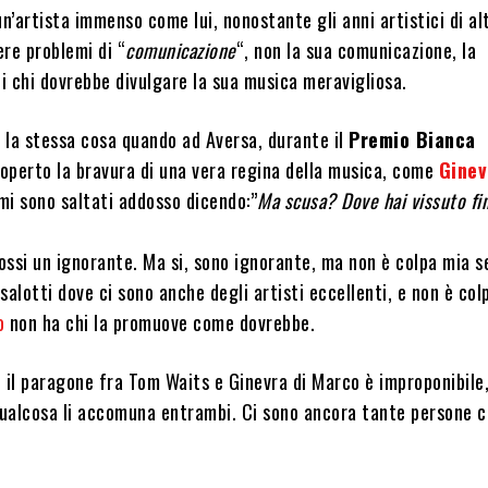
un’artista immenso come lui, nonostante gli anni artistici di al
ere problemi di “
comunicazione
“, non la sua comunicazione, la
i chi dovrebbe divulgare la sua musica meravigliosa.
 la stessa cosa quando ad Aversa, durante il
Premio Bianca
coperto la bravura di una vera regina della musica, come
Ginev
 mi sono saltati addosso dicendo:”
Ma scusa? Dove hai vissuto fi
ossi un ignorante. Ma si, sono ignorante, ma non è colpa mia s
salotti dove ci sono anche degli artisti eccellenti, e non è col
o
non ha chi la promuove come dovrebbe.
 il paragone fra Tom Waits e Ginevra di Marco è improponibile
qualcosa li accomuna entrambi. Ci sono ancora tante persone c