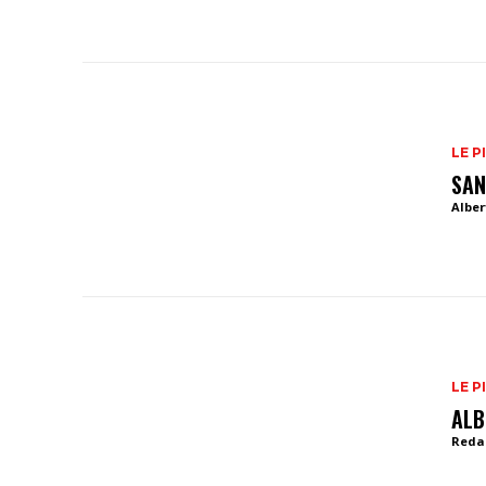
LE P
SAN
Alber
LE P
ALB
Reda