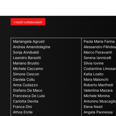
I nostri collaboratori
Mariangela Agrusti
Paola Maria Farina
Andrea Amendolagine
Alessandro Filinde
Sonja Annibaldi
Marco Fioravanti
Leandro Barsotti
Serena Iannicelli
Mariano Brustio
Silvia Iovine
Michele Caccamo
Costantina Limosan
Simone Cescon
Katia Losito
Daniela Collu
Mara Maionchi
Anna Cudazzo
Roberto Manfredi
Stefano De Maco
Valentina Mazara
Francesca De Luisi
Michele Monina
Carlotta Devita
Antonino Muscagli
Franca Dini
Elena Nesti
Athos Enrile
Angela Paonessa