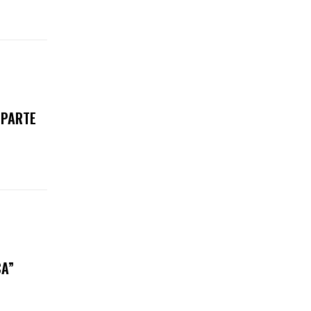
 PARTE
CA”