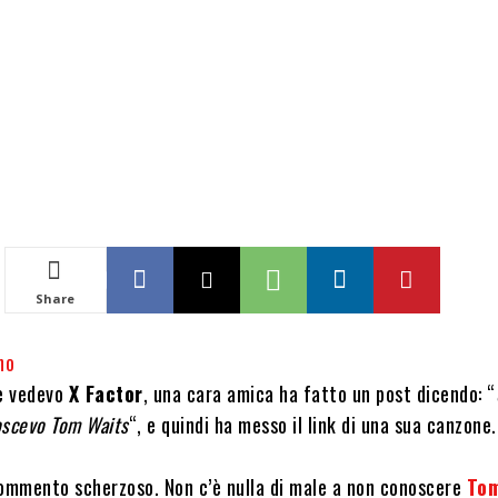
Share
no
re vedevo
X Factor
, una cara amica ha fatto un post dicendo: “
oscevo Tom Waits
“, e quindi ha messo il link di una sua canzone.
commento scherzoso. Non c’è nulla di male a non conoscere
Tom