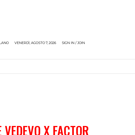
LANO
VENERDÌ, AGOSTO 7, 2026
SIGN IN / JOIN
RECENSIONI
ZONA GIOVANI
TOUR
SOCI
 VEDEVO X FACTOR