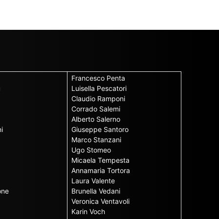
Francesco Penta
u
Luisella Pescatori
Claudio Ramponi
Corrado Salemi
Alberto Salerno
i
Giuseppe Santoro
Marco Stanzani
Ugo Stomeo
Micaela Tempesta
Annamaria Tortora
Laura Valente
one
Brunella Vedani
Veronica Ventavoli
Karin Voch