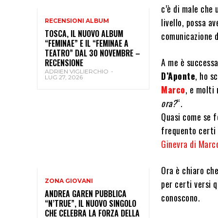
c’è di male che 
livello, possa av
RECENSIONI ALBUM
TOSCA, IL NUOVO ALBUM
comunicazione d
“FEMINAE” E IL “FEMINAE A
TEATRO” DAL 30 NOVEMBRE –
A me è successa
RECENSIONE
ADRIEN VIGLIERCHIO
-
D’Aponte
, ho s
LUG 27, 2026
Marco
, e molti
ora?
“.
Quasi come se f
frequento certi 
Ginevra di Marc
Ora è chiaro che
ZONA GIOVANI
per certi versi 
ANDREA GAREN PUBBLICA
conoscono.
“N’TRUE”, IL NUOVO SINGOLO
CHE CELEBRA LA FORZA DELLA