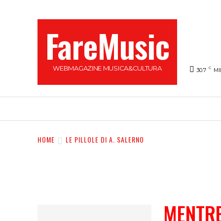
FareMusic
WEBMAGAZINE MUSICA&CULTURA
C
30.7
MI
SANREMO 2025
MUSICA
NEWS FLASH
HOME
LE PILLOLE DI A. SALERNO
MENTRE