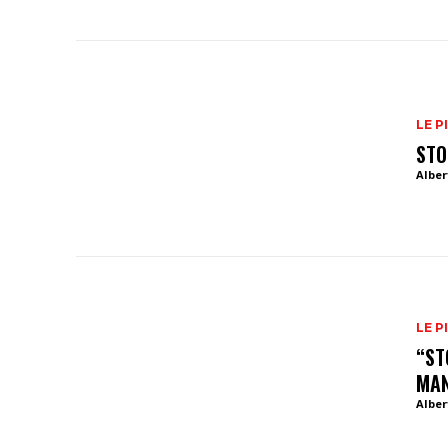
LE P
STO
Alber
LE P
“ST
MA
Alber