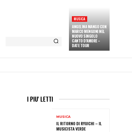
MUSICA
ANGELINA MANGO CON
MARCO MENGONI NEL
NUOVO SINGOLO
CANTO D’AMORE –
DATE TOUR
ETÀ E CULTURA
INTERVISTE
MORE
I PIU' LETTI
MUSICA
IL RITORNO DI RYUICHI – IL
MUSICISTA VERDE