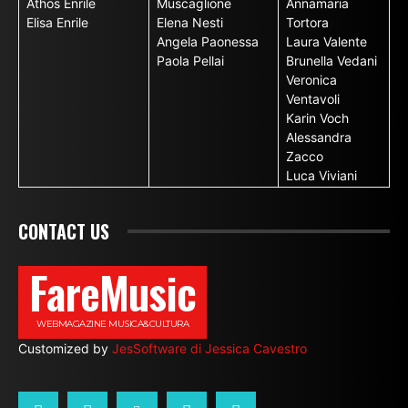
Athos Enrile
Muscaglione
Annamaria
Elisa Enrile
Elena Nesti
Tortora
Angela Paonessa
Laura Valente
Paola Pellai
Brunella Vedani
Veronica
Ventavoli
Karin Voch
Alessandra
Zacco
Luca Viviani
CONTACT US
FareMusic
WEBMAGAZINE MUSICA&CULTURA
Customized by
JesSoftware di Jessica Cavestro