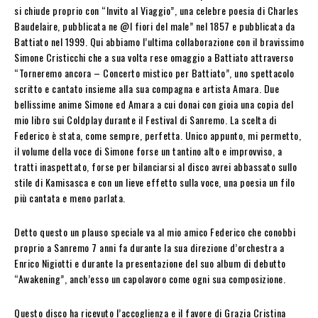
si chiude proprio con “Invito al Viaggio”, una celebre poesia di Charles
Baudelaire, pubblicata ne @
I fiori del male”
nel 1857 e pubblicata da
Battiato nel 1999. Qui abbiamo l’ultima collaborazione con il bravissimo
Simone Cristicchi che a sua volta rese omaggio a Battiato attraverso
“Torneremo ancora – Concerto mistico per Battiato”
, uno spettacolo
scritto e cantato insieme alla sua compagna e artista Amara. Due
bellissime anime Simone ed Amara a cui donai con gioia una copia del
mio libro sui Coldplay durante il Festival di Sanremo. La scelta di
Federico è stata, come sempre, perfetta. Unico appunto, mi permetto,
il volume della voce di Simone forse un tantino alto e improvviso, a
tratti inaspettato, forse per bilanciarsi al disco avrei abbassato sullo
stile di Kamisasca e con un lieve effetto sulla voce, una poesia un filo
più cantata e meno parlata.
Detto questo un plauso speciale va al mio amico Federico che conobbi
proprio a Sanremo 7 anni fa durante la sua direzione d’orchestra a
Enrico Nigiotti e durante la presentazione del suo album di debutto
“Awakening”, anch’esso un capolavoro come ogni sua composizione.
Questo disco ha ricevuto l’accoglienza e il favore di Grazia Cristina