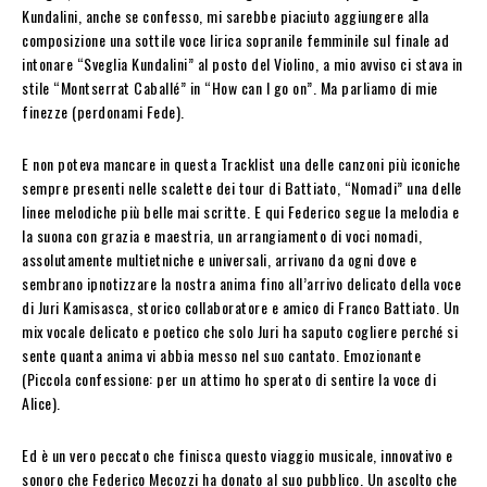
Kundalini, anche se confesso, mi sarebbe piaciuto aggiungere alla
composizione una sottile voce lirica sopranile femminile sul finale ad
intonare “Sveglia Kundalini” al posto del Violino, a mio avviso ci stava in
stile “Montserrat Caballé” in “How can I go on”. Ma parliamo di mie
finezze (perdonami Fede).
E non poteva mancare in questa Tracklist una delle canzoni più iconiche
sempre presenti nelle scalette dei tour di Battiato, “Nomadi” una delle
linee melodiche più belle mai scritte. E qui Federico segue la melodia e
la suona con grazia e maestria, un arrangiamento di voci nomadi,
assolutamente multietniche e universali, arrivano da ogni dove e
sembrano ipnotizzare la nostra anima fino all’arrivo delicato della voce
di Juri Kamisasca, storico collaboratore e amico di Franco Battiato. Un
mix vocale delicato e poetico che solo Juri ha saputo cogliere perché si
sente quanta anima vi abbia messo nel suo cantato. Emozionante
(Piccola confessione: per un attimo ho sperato di sentire la voce di
Alice).
Ed è un vero peccato che finisca questo viaggio musicale, innovativo e
sonoro che Federico Mecozzi ha donato al suo pubblico. Un ascolto che