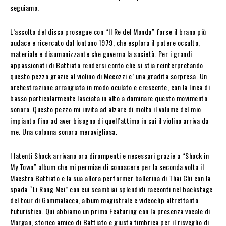
seguiamo.
L’ascolto del disco prosegue con “Il Re del Mondo” forse il brano più
audace e ricercato dal lontano 1979, che esplora il potere occulto,
materiale e disumanizzante che governa la società. Per i grandi
appassionati di Battiato rendersi conto che si stia reinterpretando
questo pezzo grazie al violino di Mecozzi e’ una gradita sorpresa. Un
orchestrazione arrangiata in modo oculato e crescente, con la linea di
basso particolarmente lasciata in alto a dominare questo movimento
sonoro. Questo pezzo mi invita ad alzare di molto il volume del mio
impianto fino ad aver bisogno di quell’attimo in cui il violino arriva da
me. Una colonna sonora meravigliosa.
I latenti Shock arrivano ora dirompenti e necessari grazie a “Shock in
My Town” album che mi permise di conoscere per la seconda volta il
Maestro Battiato e la sua allora performer ballerina di Thai Chi con la
spada “Li Rong Mei” con cui scambiai splendidi racconti nel backstage
del tour di Gommalacca, album magistrale e videoclip altrettanto
futuristico. Qui abbiamo un primo Featuring con la presenza vocale di
Morgan, storico amico di Battiato e giusta timbrica per il risveglio di