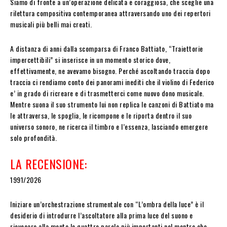
Siamo di fronte a un’operazione delicata e coraggiosa, che sceglie una
rilettura compositiva contemporanea attraversando uno dei repertori
musicali più belli mai creati.
A distanza di anni dalla scomparsa di Franco Battiato, “Traiettorie
impercettibili” si inserisce in un momento storico dove,
effettivamente, ne avevamo bisogno. Perché ascoltando traccia dopo
traccia ci rendiamo conto dei panorami inediti che il violino di Federico
e’ in grado di ricreare e di trasmetterci come nuovo dono musicale.
Mentre suona il suo strumento lui non replica le canzoni di Battiato ma
le attraversa, le spoglia, le ricompone e le riporta dentro il suo
universo sonoro, ne ricerca il timbro e l’essenza, lasciando emergere
solo profondità.
LA RECENSIONE:
1991/2026
Iniziare un’orchestrazione strumentale con “L’ombra della luce” è il
desiderio di introdurre l’ascoltatore alla prima luce del suono e
rievocare alla mente le quattro parole più importanti nel mentre che