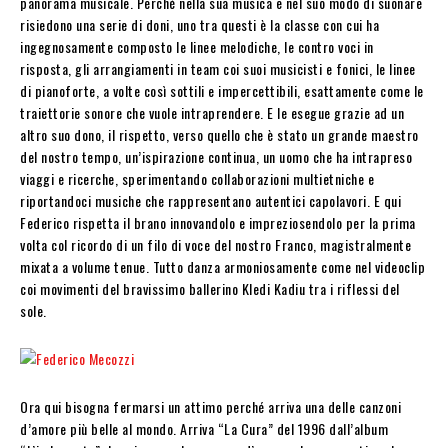
panorama musicale. Perché nella sua musica e nel suo modo di suonare
risiedono una serie di doni, uno tra questi è la classe con cui ha
ingegnosamente composto le linee melodiche, le contro voci in
risposta, gli arrangiamenti in team coi suoi musicisti e fonici, le linee
di pianoforte, a volte così sottili e impercettibili, esattamente come le
traiettorie sonore che vuole intraprendere. E le esegue grazie ad un
altro suo dono, il rispetto, verso quello che è stato un grande maestro
del nostro tempo, un’ispirazione continua, un uomo che ha intrapreso
viaggi e ricerche, sperimentando collaborazioni multietniche e
riportandoci musiche che rappresentano autentici capolavori. E qui
Federico rispetta il brano innovandolo e impreziosendolo per la prima
volta col ricordo di un filo di voce del nostro Franco, magistralmente
mixata a volume tenue. Tutto danza armoniosamente come nel videoclip
coi movimenti del bravissimo ballerino Kledi Kadiu tra i riflessi del
sole.
Ora qui bisogna fermarsi un attimo perché arriva una delle canzoni
d’amore più belle al mondo. Arriva “La Cura” del 1996 dall’album