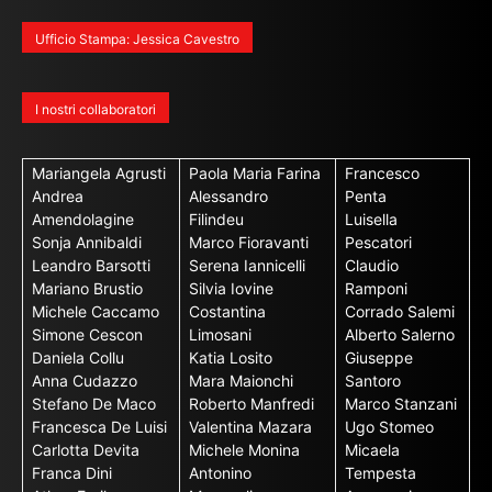
Ufficio Stampa: Jessica Cavestro
I nostri collaboratori
Mariangela Agrusti
Paola Maria Farina
Francesco
Andrea
Alessandro
Penta
Amendolagine
Filindeu
Luisella
Sonja Annibaldi
Marco Fioravanti
Pescatori
Leandro Barsotti
Serena Iannicelli
Claudio
Mariano Brustio
Silvia Iovine
Ramponi
Michele Caccamo
Costantina
Corrado Salemi
Simone Cescon
Limosani
Alberto Salerno
Daniela Collu
Katia Losito
Giuseppe
Anna Cudazzo
Mara Maionchi
Santoro
Stefano De Maco
Roberto Manfredi
Marco Stanzani
Francesca De Luisi
Valentina Mazara
Ugo Stomeo
Carlotta Devita
Michele Monina
Micaela
Franca Dini
Antonino
Tempesta