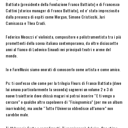
Battiato (presidente della Fondazione Franco Battiato) e di Francesco
Cattini (storico manager di Franco Battiato), ed e’ stato impreziosito
dalla presenza di ospiti come Morgan, Simone Cristicchi, Juri
Camisasca e Thea Crudi.
Federico Mecozzi e’ violinista, compositore e polistrumentista tra i più
promettenti della scena italiana contemporanea, da oltre diciassette
anni al fianco di Ludovico Einaudi nei principali teatri e arene del
mondo.
Io e FareMusic siamo onorati di conoscerlo come artista e come amico.
Ps: ti confesso che come per la trilogia Fleurs di Franco Battiato (dove
lui amava particolarmente la seconda) sognerei un volume 2 e 3 di
nuove traiettorie dove chissà magari vi potrai inserire “E ti vengo a
cercare” o qualche altro capolavoro di “Fisiognomica” (per me un album
inarrivabile), ma anche “Tutto l’Universo obbedisce all’amore” non
sarebbe male.