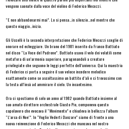
vengono suonate dalla voce del violino di Federico Mecozzi.
“E non abbandonarmi mai”. Lo si pensa…in silenzio…nel mentre che
questo viaggio…inizia.
Gli Uccelli è la seconda interpretazione che Federico Mecozzi sceglie di
onorare ed echeggiare. Un brano del 1981 inserito da Franco Battiato
nel disco “La Voce del Padrone”. Battiato usava il volo dei volatili come
metafora di un’armonia superiore, paragonandoli a creature
privilegiate che seguono le leggi perfette dell’universo. Qui la maestria
di Federico ci porta a seguire il suo veloce incedere melodico
esattamente come se ascoltassimo un battito d’ali e ci trovassimo con
la testa all’insù ad ammirare il cielo. Un incantesimo.
Ora ci spostiamo di solo un anno al 1982 quando Battiato insieme al
suo amato direttore orchestrale Giusto Pio, componeva questo
capolavoro che evocava il “Movimento” e chiudeva in bellezza l’album
“L’arca di Noe’”. In “Voglio Vederti Danzare” siamo di fronte a una
nuova reinvenzione di Federico Mecozzi che mancava nel nostro