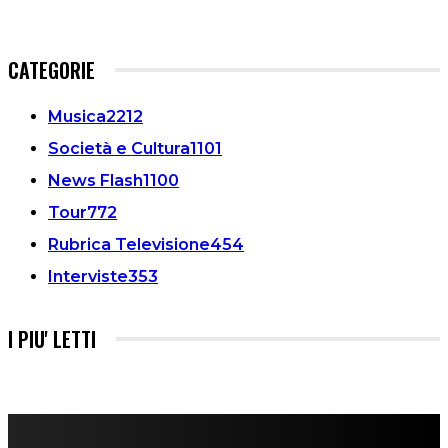
CATEGORIE
Musica
2212
Società e Cultura
1101
News Flash
1100
Tour
772
Rubrica Televisione
454
Interviste
353
I PIU' LETTI
FareMusic nato da una idea di Alberto Salerno