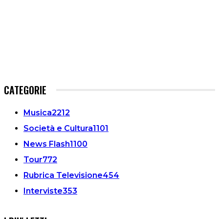
CATEGORIE
Musica
2212
Società e Cultura
1101
News Flash
1100
Tour
772
Rubrica Televisione
454
Interviste
353