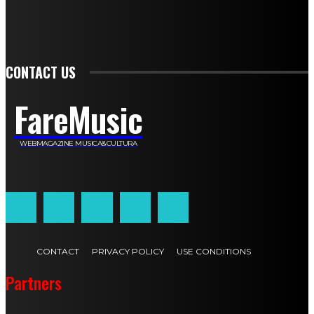
Carlotta Devita
Antonino Muscaglione
Brunella Vedani
Franca Dini
Elena Nesti
Veronica Ventavoli
Athos Enrile
Angela Paonessa
Karin Voch
Elisa Enrile
Paola Pellai
Alessandra Zacco
Luca Viviani
CONTACT US
FareMusic
WEBMAGAZINE MUSICA&CULTURA
Customized by
JesSoftware di Jessica Cavestro
CONTACT
PRIVACY POLICY
USE CONDITIONS
Partners