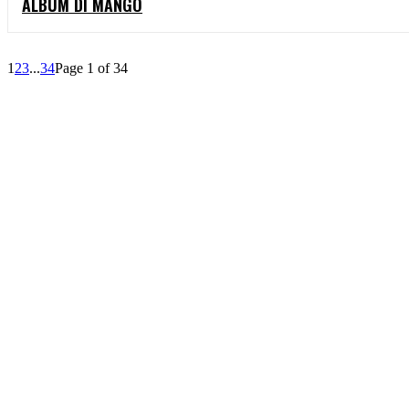
ALBUM DI MANGO
1
2
3
...
34
Page 1 of 34