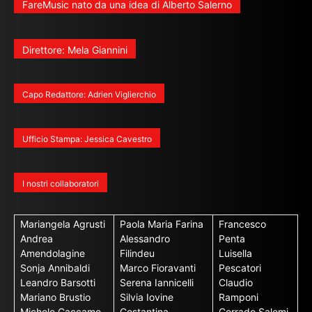
FareMusic nato da una idea di Alberto Salerno
Direttore: Mela Giannini
Capo Redattore: Adrien Viglierchio
Ufficio Stampa: Jessica Cavestro
I nostri collaboratori
Mariangela Agrusti
Paola Maria Farina
Francesco
Andrea
Alessandro
Penta
Amendolagine
Filindeu
Luisella
Sonja Annibaldi
Marco Fioravanti
Pescatori
Leandro Barsotti
Serena Iannicelli
Claudio
Mariano Brustio
Silvia Iovine
Ramponi
Michele Caccamo
Costantina
Corrado Salemi