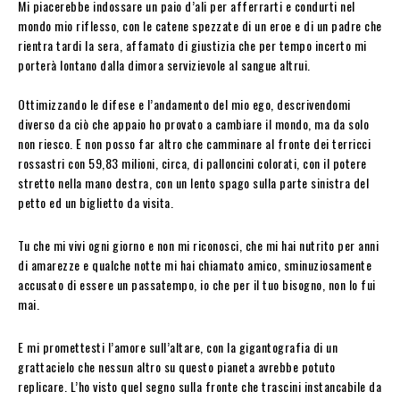
Mi piacerebbe indossare un paio d’ali per afferrarti e condurti nel
mondo mio riflesso, con le catene spezzate di un eroe e di un padre che
rientra tardi la sera, affamato di giustizia che per tempo incerto mi
porterà lontano dalla dimora servizievole al sangue altrui.
Ottimizzando le difese e l’andamento del mio ego, descrivendomi
diverso da ciò che appaio ho provato a cambiare il mondo, ma da solo
non riesco. E non posso far altro che camminare al fronte dei terricci
rossastri con 59,83 milioni, circa, di palloncini colorati, con il potere
stretto nella mano destra, con un lento spago sulla parte sinistra del
petto ed un biglietto da visita.
Tu che mi vivi ogni giorno e non mi riconosci, che mi hai nutrito per anni
di amarezze e qualche notte mi hai chiamato amico, sminuziosamente
accusato di essere un passatempo, io che per il tuo bisogno, non lo fui
mai.
E mi promettesti l’amore sull’altare, con la gigantografia di un
grattacielo che nessun altro su questo pianeta avrebbe potuto
replicare. L’ho visto quel segno sulla fronte che trascini instancabile da