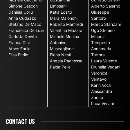
Simone Cescon
Limosani
Alberto Salerno
Daniela Collu
Katia Losito
Giuseppe
Anna Cudazzo
Mara Maionchi
Santoro
Stefano De Maco
Roberto Manfredi
Marco Stanzani
Francesca De Luisi
Valentina Mazara
Ugo Stomeo
Carlotta Devita
Michele Monina
Micaela
Franca Dini
Antonino
Tempesta
Athos Enrile
Muscaglione
Annamaria
Elisa Enrile
Elena Nesti
Tortora
Angela Paonessa
Laura Valente
Paola Pellai
Brunella Vedani
Veronica
Ventavoli
Karin Voch
Alessandra
Zacco
Luca Viviani
CONTACT US