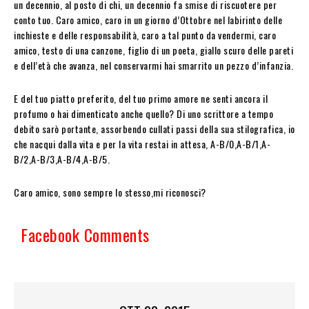
un decennio, al posto di chi, un decennio fa smise di riscuotere per
conto tuo. Caro amico, caro in un giorno d’Ottobre nel labirinto delle
inchieste e delle responsabilità, caro a tal punto da vendermi, caro
amico, testo di una canzone, figlio di un poeta, giallo scuro delle pareti
e dell’età che avanza, nel conservarmi hai smarrito un pezzo d’infanzia.
E del tuo piatto preferito, del tuo primo amore ne senti ancora il
profumo o hai dimenticato anche quello? Di uno scrittore a tempo
debito sarò portante, assorbendo cullati passi della sua stilografica, io
che nacqui dalla vita e per la vita restai in attesa, A-B/0,A-B/1,A-
B/2,A-B/3,A-B/4,A-B/5.
Caro amico, sono sempre lo stesso,mi riconosci?
Facebook Comments