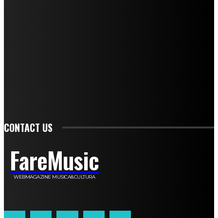
Leandro Barsotti
Serena Iannicelli
Corrado Salemi
Mariano Brustio
Silvia Iovine
Alberto Salerno
Michele Caccamo
Costantina Limosani
Giuseppe Santoro
Simone Cescon
Katia Losito
Marco Stanzani
Daniela Collu
Mara Maionchi
Ugo Stomeo
Anna Cudazzo
Roberto Manfredi
Micaela Tempesta
Stefano De Maco
Valentina Mazara
Annamaria Tortora
Francesca De Luisi
Michele Monina
Laura Valente
Carlotta Devita
Antonino Muscaglione
Brunella Vedani
Franca Dini
Elena Nesti
Veronica Ventavoli
Athos Enrile
Angela Paonessa
Karin Voch
Elisa Enrile
Paola Pellai
Alessandra Zacco
Luca Viviani
CONTACT US
FareMusic
WEBMAGAZINE MUSICA&CULTURA
Customized by
JesSoftware di Jessica Cavestro