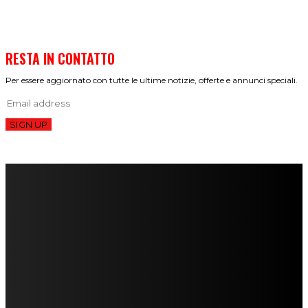
RESTA IN CONTATTO
Per essere aggiornato con tutte le ultime notizie, offerte e annunci speciali.
SIGN UP
FareMusic nato da una idea di Alberto Salerno
Direttore: Mela Giannini
Capo Redattore: Adrien Viglierchio
Ufficio Stampa: Jessica Cavestro
I nostri collaboratori
Mariangela Agrusti
Paola Maria Farina
Francesco Penta
Andrea Amendolagine
Alessandro Filindeu
Luisella Pescatori
Sonja Annibaldi
Marco Fioravanti
Claudio Ramponi