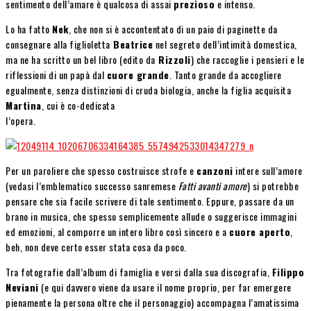
sentimento dell’amare è qualcosa di assai
prezioso
e intenso.
Lo ha fatto
Nek
, che non si è accontentato di un paio di paginette da
consegnare alla figlioletta
Beatrice
nel segreto dell’intimità domestica,
ma ne ha scritto un bel libro (edito da
Rizzoli
) che raccoglie i pensieri e le
riflessioni di un papà dal
cuore grande
. Tanto grande da accogliere
egualmente, senza distinzioni di cruda biologia, anche la figlia acquisita
Martina
, cui è co-dedicata
l’opera.
Per un paroliere che spesso costruisce strofe e
canzoni
intere sull’amore
(vedasi l’emblematico successo sanremese
Fatti avanti amore
) si potrebbe
pensare che sia facile scrivere di tale sentimento. Eppure, passare da un
brano in musica, che spesso semplicemente allude o suggerisce immagini
ed emozioni, al comporre un intero libro così sincero e a
cuore aperto
,
beh, non deve certo esser stata cosa da poco.
Tra fotografie dall’album di famiglia e versi dalla sua discografia,
Filippo
Neviani
(e qui davvero viene da usare il nome proprio, per far emergere
pienamente la persona oltre che il personaggio) accompagna l’amatissima