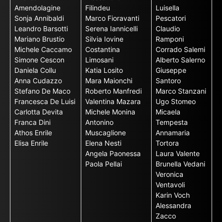
Amendolagine
Filindeu
Luisella
Sonja Annibaldi
Marco Fioravanti
Pescatori
Leandro Barsotti
Serena Iannicelli
Claudio
Mariano Brustio
Silvia Iovine
Ramponi
Michele Caccamo
Costantina
Corrado Salemi
Simone Cescon
Limosani
Alberto Salerno
Daniela Collu
Katia Losito
Giuseppe
Anna Cudazzo
Mara Maionchi
Santoro
Stefano De Maco
Roberto Manfredi
Marco Stanzani
Francesca De Luisi
Valentina Mazara
Ugo Stomeo
Carlotta Devita
Michele Monina
Micaela
Franca Dini
Antonino
Tempesta
Athos Enrile
Muscaglione
Annamaria
Elisa Enrile
Elena Nesti
Tortora
Angela Paonessa
Laura Valente
Paola Pellai
Brunella Vedani
Veronica
Ventavoli
Karin Voch
Alessandra
Zacco