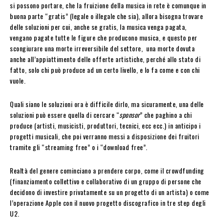
si possono portare, che la fruizione della musica in rete è comunque in
buona parte “gratis” (legale o illegale che sia), allora bisogna trovare
delle soluzioni per cui, anche se gratis, la musica venga pagata,
vengano pagate tutte le figure che producono musica, e questo per
scongiurare una morte irreversibile del settore, una morte dovuta
anche all’appiattimento delle offerte artistiche, perché allo stato di
fatto, solo chi può produce ad un certo livello, e lo fa come e con chi
vuole.
Quali siano le soluzioni ora è difficile dirlo, ma sicuramente, una delle
soluzioni può essere quella di cercare “
sponsor
” che paghino a chi
produce (artisti, musicisti, produttori, tecnici, ecc ecc.) in anticipo i
progetti musicali, che poi verranno messi a disposizione dei fruitori
tramite gli “streaming free” o i “download free”.
Realtà del genere cominciano a prendere corpo, come il crowdfunding
(finanziamento collettivo e collaborativo di un gruppo di persone che
decidono di investire privatamente su un progetto di un artista) o come
l’operazione Apple con il nuovo progetto discografico in tre step degli
U2.