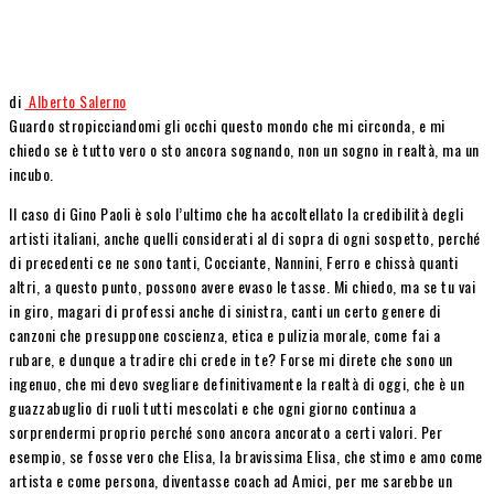
di
Alberto Salerno
Guardo stropicciandomi gli occhi questo mondo che mi circonda, e mi
chiedo se è tutto vero o sto ancora sognando, non un sogno in realtà, ma un
incubo.
Il caso di Gino Paoli è solo l’ultimo che ha accoltellato la credibilità degli
artisti italiani, anche quelli considerati al di sopra di ogni sospetto, perché
di precedenti ce ne sono tanti, Cocciante, Nannini, Ferro e chissà quanti
altri, a questo punto, possono avere evaso le tasse. Mi chiedo, ma se tu vai
in giro, magari di professi anche di sinistra, canti un certo genere di
canzoni che presuppone coscienza, etica e pulizia morale, come fai a
rubare, e dunque a tradire chi crede in te? Forse mi direte che sono un
ingenuo, che mi devo svegliare definitivamente la realtà di oggi, che è un
guazzabuglio di ruoli tutti mescolati e che ogni giorno continua a
sorprendermi proprio perché sono ancora ancorato a certi valori. Per
esempio, se fosse vero che Elisa, la bravissima Elisa, che stimo e amo come
artista e come persona, diventasse coach ad Amici, per me sarebbe un