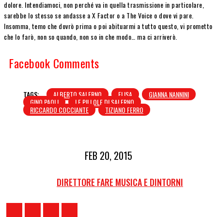
dolore. Intendiamoci, non perché va in quella trasmissione in particolare,
sarebbe lo stesso se andasse a X Factor o a The Voice o dove vi pare.
Insomma, temo che dovrò prima o poi abituarmi a tutto questo, vi prometto
che lo farò, non so quando, non so in che modo… ma ci arriverò.
Facebook Comments
TAGS:
ALBERTO SALERNO
ELISA
GIANNA NANNINI
GINO PAOLI
LE PILLOLE DI SALERNO
RICCARDO COCCIANTE
TIZIANO FERRO
FEB 20, 2015
DIRETTORE FARE MUSICA E DINTORNI