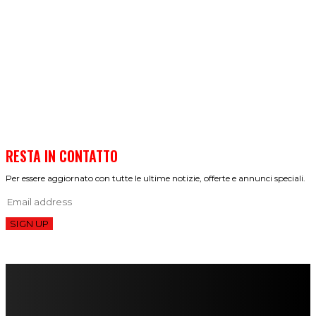
RESTA IN CONTATTO
Per essere aggiornato con tutte le ultime notizie, offerte e annunci speciali.
SIGN UP
FareMusic nato da una idea di Alberto Salerno
Direttore: Mela Giannini