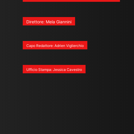
Direttore: Mela Giannini
Capo Redattore: Adrien Viglierchio
Ufficio Stampa: Jessica Cavestro