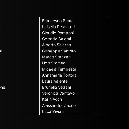
Francesco Penta
u
Luisella Pescatori
Claudio Ramponi
Corrado Salemi
Alberto Salerno
i
Giuseppe Santoro
Marco Stanzani
Ugo Stomeo
Micaela Tempesta
Annamaria Tortora
Laura Valente
one
Brunella Vedani
Veronica Ventavoli
Karin Voch
Alessandra Zacco
Luca Viviani