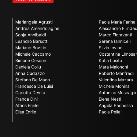
Mariangela Agrusti
Paola Maria Farina
Andrea Amendolagine
Alessandro Filinde
Sonja Annibaldi
Marco Fioravanti
Leandro Barsotti
Serena Iannicelli
Mariano Brustio
Silvia Iovine
Michele Caccamo
Costantina Limosan
Simone Cescon
Katia Losito
Daniela Collu
Mara Maionchi
Anna Cudazzo
Roberto Manfredi
Stefano De Maco
Valentina Mazara
Francesca De Luisi
Michele Monina
Carlotta Devita
Antonino Muscagli
Franca Dini
Elena Nesti
Athos Enrile
Angela Paonessa
Elisa Enrile
Paola Pellai