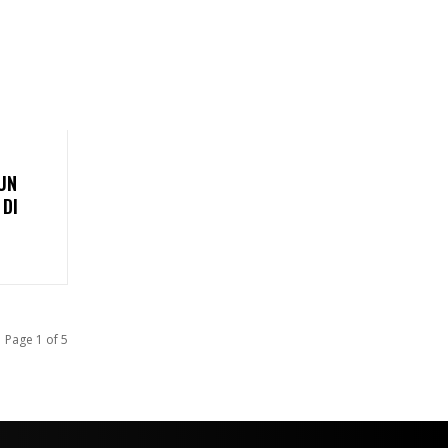
 UN
 DI
Page 1 of 5