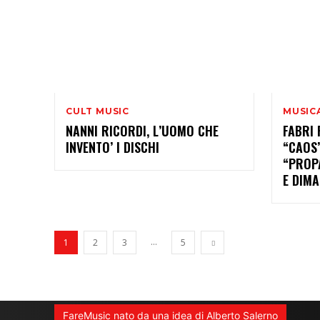
CULT MUSIC
MUSIC
NANNI RICORDI, L’UOMO CHE
FABRI 
INVENTO’ I DISCHI
“CAOS”
“PROP
E DIM
...
1
2
3
5
FareMusic nato da una idea di Alberto Salerno