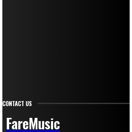
I nostri collaboratori
Mariangela Agrusti
Paola Maria Farina
Francesco Penta
Andrea Amendolagine
Alessandro Filindeu
Luisella Pescatori
Sonja Annibaldi
Marco Fioravanti
Claudio Ramponi
Leandro Barsotti
Serena Iannicelli
Corrado Salemi
Mariano Brustio
Silvia Iovine
Alberto Salerno
Michele Caccamo
Costantina Limosani
Giuseppe Santoro
Simone Cescon
Katia Losito
Marco Stanzani
Daniela Collu
Mara Maionchi
Ugo Stomeo
Anna Cudazzo
Roberto Manfredi
Micaela Tempesta
Stefano De Maco
Valentina Mazara
Annamaria Tortora
Francesca De Luisi
Michele Monina
Laura Valente
Carlotta Devita
Antonino Muscaglione
Brunella Vedani
Franca Dini
Elena Nesti
Veronica Ventavoli
Athos Enrile
Angela Paonessa
Karin Voch
Elisa Enrile
Paola Pellai
Alessandra Zacco
Luca Viviani
CONTACT US
FareMusic