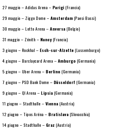
27 maggio – Adidas Arena –
Parigi
(Francia)
29 maggio – Ziggo Dome –
Amsterdam
(Paesi Bassi)
30 maggio – Lotto Arena –
Anversa
(Belgio)
31 maggio – Zénith –
Nancy
(Francia)
3 giugno – Rockhal –
Esch-sur-Alzette
(Lussemburgo)
4 giugno – Barclaycard Arena –
Amburgo
(Germania)
5 giugno – Uber Arena –
Berlino
(Germania)
7 giugno – PSD Bank Dome –
Düsseldorf
(Germania)
9 giugno – QI Arena –
Lipsia
(Germania)
11 giugno – Stadthalle –
Vienna
(Austria)
12 giugno – Tipos Aréna –
Bratislava
(Slovacchia)
14 giugno – Stadthalle –
Graz
(Austria)