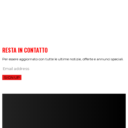
RESTA IN CONTATTO
Per essere aggiornato con tutte le ultime notizie, offerte e annunci speciali.
SIGN UP
FareMusic nato da una idea di Alberto Salerno
Direttore: Mela Giannini
Capo Redattore: Adrien Viglierchio
Ufficio Stampa: Jessica Cavestro