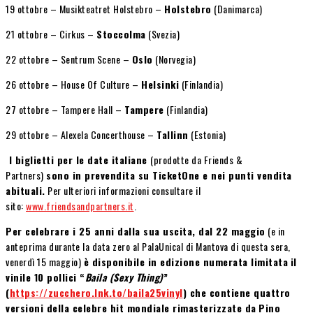
19 ottobre – Musikteatret Holstebro –
Holstebro
(Danimarca)
21 ottobre – Cirkus –
Stoccolma
(Svezia)
22 ottobre – Sentrum Scene –
Oslo
(Norvegia)
26 ottobre – House Of Culture –
Helsinki
(Finlandia)
27 ottobre – Tampere Hall –
Tampere
(Finlandia)
29 ottobre – Alexela Concerthouse –
Tallinn
(Estonia)
I biglietti per le date italiane
(prodotte da Friends &
Partners)
sono in prevendita su TicketOne e nei punti vendita
abituali.
Per ulteriori informazioni consultare il
sito:
www.friendsandpartners.it
.
Per celebrare i 25 anni dalla sua uscita, dal 22 maggio
(e in
anteprima durante la data zero al PalaUnical di Mantova di questa sera,
venerdì 15 maggio)
è disponibile in edizione numerata limitata
il
vinile 10 pollici “
Baila (Sexy Thing)
”
(
https://zucchero.lnk.to/baila25vinyl
) che contiene quattro
versioni della celebre hit mondiale rimasterizzate da
Pino