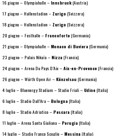
16 giugno – Olympiahalle –
Innsbruck
(Austria)
17 giugno – Hallenstadion –
Zurigo
(Svizzera)
18 giugno – Hallenstadion –
Zurigo
(Svizzera)
20 giugno – Festhalle –
Francoforte
(Germania)
21 giugno – Olympiahalle –
Monaco di Baviera
(Germania)
23 giugno – Palais Nikaïa –
Nizza
(Francia)
24 giugno – Arena Du Pays D’Aix –
Aix-en-Provence
(Francia)
26 giugno – Würth Open Air –
Künzelsau
(Germania)
4 luglio – Bluenergy Stadium – Stadio Friuli –
Udine
(Italia)
6 luglio – Stadio Dall’Ara –
Bologna
(Italia)
8 luglio – Stadio Adriatico –
Pescara
(Italia)
11 luglio – Arena Santa Giuliana –
Perugia
(Italia)
14 luglio – Stadio Franco Scoglio –
Messina
(Italia)