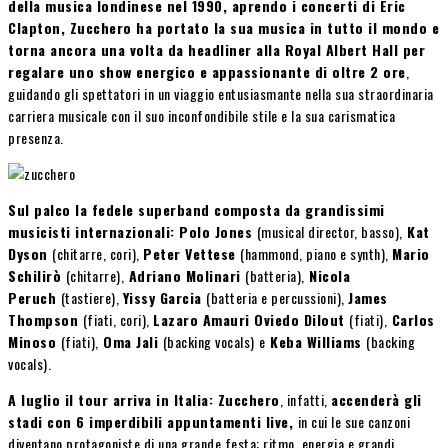
della musica londinese nel 1990, aprendo i concerti di Eric
Clapton, Zucchero ha portato la sua musica in tutto il mondo e
torna ancora una volta da headliner alla Royal Albert Hall per
regalare uno show energico e appassionante di oltre 2 ore
,
guidando gli spettatori in un viaggio entusiasmante nella sua straordinaria
carriera musicale con il suo inconfondibile stile e la sua carismatica
presenza.
Sul palco la fedele superband composta da grandissimi
musicisti internazionali: Polo Jones
(musical director, basso),
Kat
Dyson
(chitarre, cori),
Peter Vettese
(hammond, piano e synth),
Mario
Schilirò
(chitarre),
Adriano Molinari
(batteria),
Nicola
Peruch
(tastiere),
Yissy Garcia
(batteria e percussioni),
James
Thompson
(fiati, cori),
Lazaro Amauri Oviedo Dilout
(fiati),
Carlos
Minoso
(fiati),
Oma Jali
(backing vocals)
e
Keba Williams
(backing
vocals).
A luglio il tour arriva in Italia: Zucchero
, infatti,
accenderà gli
stadi con 6 imperdibili appuntamenti live,
in cui le sue canzoni
diventano protagoniste di una grande festa: ritmo, energia e grandi