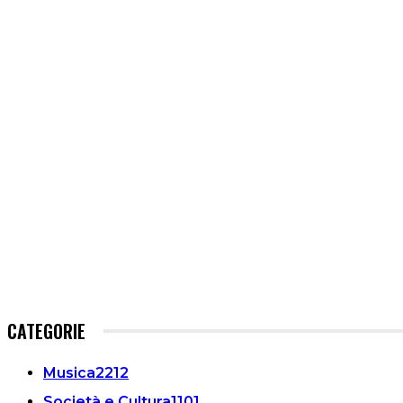
CATEGORIE
Musica
2212
Società e Cultura
1101