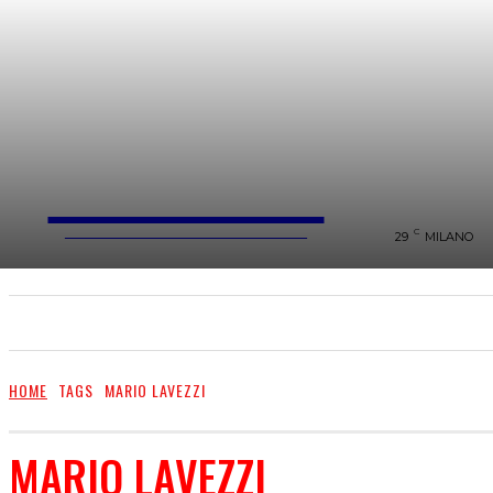
FareMusic
WEBMAGAZINE MUSICA&CULTURA
C
29
MILANO
SANREMO 2025
MUSICA
NEWS FLASH
HOME
TAGS
MARIO LAVEZZI
MARIO LAVEZZI