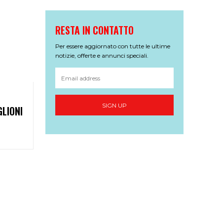
RESTA IN CONTATTO
Per essere aggiornato con tutte le ultime
notizie, offerte e annunci speciali.
SIGN UP
LIONI