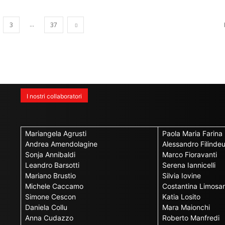
...
3
37
I nostri collaboratori
Mariangela Agrusti
Paola Maria Farina
Andrea Amendolagine
Alessandro Filinde
Sonja Annibaldi
Marco Fioravanti
Leandro Barsotti
Serena Iannicelli
Mariano Brustio
Silvia Iovine
Michele Caccamo
Costantina Limosan
Simone Cescon
Katia Losito
Daniela Collu
Mara Maionchi
Anna Cudazzo
Roberto Manfredi