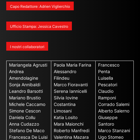
Capo Redattore: Adrien Viglierchio
Ufficio Stampa: Jessica Cavestro
I nostri collaboratori
Mariangela Agrusti
Paola Maria Farina
Francesco
Andrea
Alessandro
Penta
Amendolagine
Filindeu
Luisella
Sonja Annibaldi
Marco Fioravanti
Pescatori
Leandro Barsotti
Serena Iannicelli
Claudio
Mariano Brustio
Silvia Iovine
Ramponi
Michele Caccamo
Costantina
Corrado Salemi
Simone Cescon
Limosani
Alberto Salerno
Daniela Collu
Katia Losito
Giuseppe
Anna Cudazzo
Mara Maionchi
Santoro
Stefano De Maco
Roberto Manfredi
Marco Stanzani
Francesca De Luisi
Valentina Mazara
Ugo Stomeo