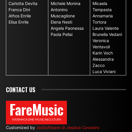
Carlotta Devita
Michele Monina
Micaela
Franca Dini
Antonino
Tempesta
Athos Enrile
Muscaglione
Annamaria
Elisa Enrile
Elena Nesti
Tortora
Angela Paonessa
Laura Valente
Paola Pellai
Brunella Vedani
Veronica
Ventavoli
Karin Voch
Alessandra
Zacco
Luca Viviani
CONTACT US
FareMusic
WEBMAGAZINE MUSICA&CULTURA
Customized by
JesSoftware di Jessica Cavestro