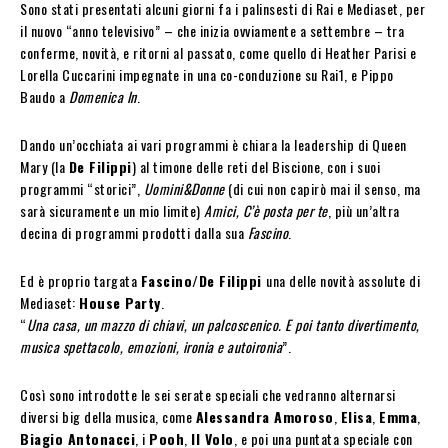
Sono stati presentati alcuni giorni fa i palinsesti di Rai e Mediaset, per
il nuovo “anno televisivo” – che inizia ovviamente a settembre – tra
conferme, novità, e ritorni al passato, come quello di Heather Parisi e
Lorella Cuccarini impegnate in una co-conduzione su Rai1, e Pippo
Baudo a
Domenica In
.
Dando un’occhiata ai vari programmi è chiara la leadership di Queen
Mary (la
De Filippi
) al timone delle reti del Biscione, con i suoi
programmi “storici”,
Uomini&Donne
(di cui non capirò mai il senso, ma
sarà sicuramente un mio limite)
Amici, C’è posta per te
, più un’altra
decina di programmi prodotti dalla sua
Fascino
.
Ed è proprio targata
Fascino/De Filippi
una delle novità assolute di
Mediaset:
House Party
.
“
Una casa, un mazzo di chiavi, un palcoscenico. E poi tanto divertimento,
musica spettacolo, emozioni, ironia e autoironia
”.
Così sono introdotte le sei serate speciali che vedranno alternarsi
diversi big della musica, come
Alessandra Amoroso
,
Elisa
,
Emma
,
Biagio Antonacci
, i
Pooh
,
Il Volo
, e poi una puntata speciale con