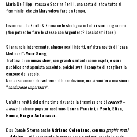
Maria De Filippi stessa e Sabrina Ferilli, una sorta di show tutto al
femminile che zia Mary voleva fare da tempo.
Insomma … la Ferilli & Emma ce le sbologna in tutti i suoi programmi.
(Non potrebbe fare lo stesso con Argentero? Lasciatemi fare!)
Si annuncia interessante, almeno negli intenti, un’altra novità di “casa
Mediaset”:
Your Song
.
Trattasi di un music show, con grandi cantanti come ospiti, e con il
pubblico protagonista assoluto, poiché avrà il compito di scegliere la
canzone del secolo.
Non si sa ancora chi vedremo alla conduzione, ma si vocifera una sicura
“
conduzione importante
”.
Un’altra novità del prime time riguarda la trasmissione di
concerti –
evento
di alcune popstar nostrane:
Laura Pausini
, i
Pooh
,
Elisa
,
Emma
,
Biagio Antonacci
…
E su Canale 5 torna anche
Adriano Celentano
, con una
graphic novel
–
Adrian
– già presentata lo scorso anno e poi mai andata in onda.