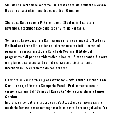
Su Raidue a settembre vedremo una serata speciale dedicata a
Vasco
Rossi
e ai suoi ultimi quattro concerti all’Olimpico.
Sbarca su Raidue anche
Mika
, orfano di XFactor, in 4 serate a
novembre, accompagnato dalla super Virginia Raffaele.
Sempre sulla seconda rete Rai il grande ritorno del maestro
Stefano
Bollani
con forse il più atteso e interessante tra tutti i prossimi
programmi nei palinsesti, sia Rai che di Mediase. Il titolo del
programma è di per se emblematico e ironico,
L’importante è avere
un piano
, e sarà una sorta di late show con artisti italiani e
internazionali. Sicuramente da non perdere.
E sempre su Rai 2 arriva il gioco
musicale – cult
in tutto il mondo,
Fan
Car – aoke
, affidato a Giampaolo Morelli. Praticamente sarà la
versione italiana del
“Carpool Karaoke”
dello straordinario
James
Corden
.
In pratica il conduttore, a bordo di un’auto, attende un personaggio
musicale famoso per accompagnarlo in un posto diverso ogni volta. Fra