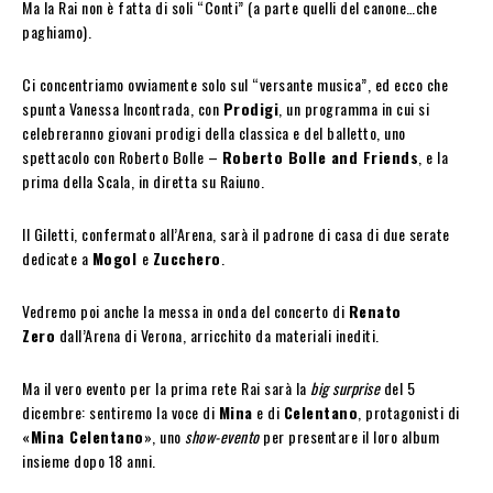
Ma la Rai non è fatta di soli “Conti” (a parte quelli del canone…che
paghiamo).
Ci concentriamo ovviamente solo sul “versante musica”, ed ecco che
spunta Vanessa Incontrada, con
Prodigi
, un programma in cui si
celebreranno giovani prodigi della classica e del balletto, uno
spettacolo con Roberto Bolle –
Roberto Bolle and Friends
, e la
prima della Scala, in diretta su Raiuno.
Il Giletti, confermato all’Arena, sarà il padrone di casa di due serate
dedicate a
Mogol
e
Zucchero
.
Vedremo poi anche la messa in onda del concerto di
Renato
Zero
dall’Arena di Verona, arricchito da materiali inediti.
Ma il vero evento per la prima rete Rai sarà la
big surprise
del 5
dicembre: sentiremo la voce di
Mina
e di
Celentano
, protagonisti di
«
Mina Celentano
», uno
show-evento
per presentare il loro album
insieme dopo 18 anni.