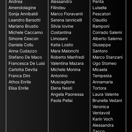
Andrea
Alessandro
Penta
Amendolagine
Filindeu
Luisella
Sonja Annibaldi
Marco Fioravanti
Pescatori
Leandro Barsotti
Serena Iannicelli
Claudio
Mariano Brustio
Silvia Iovine
Ramponi
Michele Caccamo
Costantina
Corrado Salemi
Simone Cescon
Limosani
Alberto Salerno
Daniela Collu
Katia Losito
Giuseppe
Anna Cudazzo
Mara Maionchi
Santoro
Stefano De Maco
Roberto Manfredi
Marco Stanzani
Francesca De Luisi
Valentina Mazara
Ugo Stomeo
Carlotta Devita
Michele Monina
Micaela
Franca Dini
Antonino
Tempesta
Athos Enrile
Muscaglione
Annamaria
Elisa Enrile
Elena Nesti
Tortora
Angela Paonessa
Laura Valente
Paola Pellai
Brunella Vedani
Veronica
Ventavoli
Karin Voch
Alessandra
Zacco