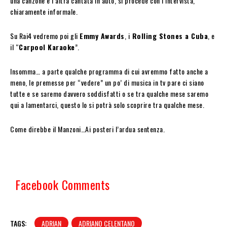
una canzone e l’altra cantata in auto, si procede con l’intervista,
chiaramente informale.
Su Rai4 vedremo poi gli
Emmy Awards
, i
Rolling Stones a Cuba
, e
il “
Carpool Karaoke
”.
Insomma… a parte qualche programma di cui avremmo fatto anche a
meno, le premesse per “vedere” un po’ di musica in tv pare ci siano
tutte e se saremo davvero soddisfatti o se tra qualche mese saremo
qui a lamentarci, questo lo si potrà solo scoprire tra qualche mese.
Come direbbe il Manzoni…Ai posteri l’ardua sentenza.
Facebook Comments
TAGS:
ADRIAN
ADRIANO CELENTANO