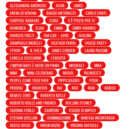
ALESSANDRA AMOROSO
ALVIN
AMICI
ARENA DI VERONA
BIAGIO ANTONACCI
CARLO CONTI
CARPOOL KARAOKE
CUBA
C’È POSTA PER TE
DOMENICA
ELISA
EMMA
EMMY AWARDS
FABRIZIO FRIZZI
FAN CAR – AOKE
FASCINO
GIAMPAOLO MORELLI
HEATHER PARISI
HOUSE PARTY
I POOH
IL VOLO
JAMES CORDEN
LAURA PAUSINI
LORELLA CUCCARINI
L’EREDITÀ
L’IMPORTANTE È AVERE UN PIANO
MEDIASET
MIKA
MINA
MINA CELENTANO
MOGOL
PALINSESTI
PEOPLE COME TOGETHER
PIPPO BAUDO
POOH
PRODIGI
RADIO105
RAI
RAI1
RAI4
RAIDUE
RENATO ZERO
ROBERTO BOLLE
ROBERTO BOLLE AND FRIENDS
ROLLING STONES
SABRINA FERILLI
SANREMO
STADIO OLIMPICO
STEFANO BOLLANI
UOMINI&DONNE
VANESSA INCONTRADA
VASCO ROSSI
VIRGIN RADIO
VIRGINIA RAFFAELE