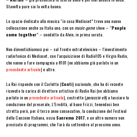
Stavolta pare sia la volta buona.
Lo spazio dedicato alla musica “in casa Mediaset” trova una nuova
collocazione anche su Italia uno, con un
music-game
show – “
People
come together
” – condotto da Alvin, in prima serata.
Non dimentichiamoci poi – sul fronte extratelevisivo – l’investimento
radiofonico di Mediaset, con l’acquisizione di Radio105 e Virgin Radio,
che vanno a fare compagnia a R101 (ne abbiamo già parlato in un
precedente articolo
) e altre.
La Rai risponde con il Carletto (
Conti
) nazionale, che ha di recente
ricevuto la carica di direttore artistico di Radio Rai (ne abbiamo
parlato in un
precedente articolo
), costretto (
poraccio eh
) a lasciare la
conduzione del preserale, L’Eredità, al buon Frizzi, tenendosi ben
stretta però, per il terzo anno consecutivo, la conduzione del Festival
della Canzone Italiana, ossia
Sanremo 2017
, e un altro numero non
precisato di programmi, che farà da settembre al prossimo anno.