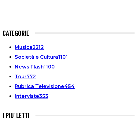
CATEGORIE
Musica
2212
Società e Cultura
1101
News Flash
1100
Tour
772
Rubrica Televisione
454
Interviste
353
I PIU' LETTI