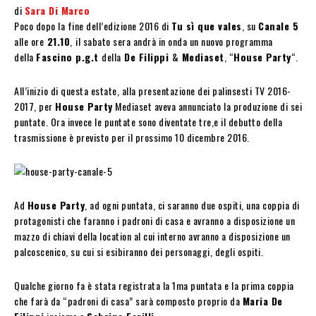
di
Sara Di Marco
Poco dopo la fine dell’edizione 2016 di
Tu sì que vales
, su
Canale 5
alle ore
21.10
,
il sabato sera andrà in onda un nuovo programma
della
Fascino p.g.t
della
De Filippi
&
Mediaset
, “
House Party
“.
All’inizio di questa estate, alla presentazione dei palinsesti TV 2016-
2017, per
House Party
Mediaset aveva annunciato la produzione di sei
puntate. Ora invece le puntate sono diventate tre,e il debutto della
trasmissione è previsto per il prossimo 10 dicembre 2016.
Ad
House Party
, ad ogni puntata, ci saranno due ospiti, una coppia di
protagonisti che faranno i padroni di casa e avranno a disposizione un
mazzo di chiavi della location al cui interno avranno a disposizione un
palcoscenico, su cui si esibiranno dei personaggi, degli ospiti.
Qualche giorno fa è stata registrata la 1ma puntata e la prima coppia
che farà da “padroni di casa” sarà composto proprio da
Maria De