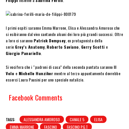
Filippi
insieme a
Sabrina Ferilli
.
I primi ospiti saranno Emma Marrone, Elisa e Alessandra Amoroso che
si esibiranno dal vivo cantando alcuni dei loro più grandi successi. Oltre
a loro ci saranno
Patrick Dempsey
, ex protagonista della
serie
Grey’s Anatomy
,
Roberto Saviano
,
Gerry Scotti
e
Giorgio Panariello
.
Si vocifera che i “padroni di casa” della seconda puntata saranno
Il
Volo
e
Michelle Hunziker
mentre al terzo appuntamento dovrebbe
esserci Laura Pausini per uno speciale natalizio.
Facebook Comments
TAGS:
ALESSANDRA AMOROSO
CANALE 5
ELISA
EMMA MARRONE
FASCINO
FASCINO P.G.T