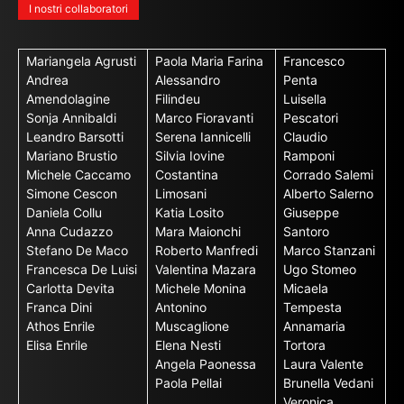
I nostri collaboratori
Mariangela Agrusti
Paola Maria Farina
Francesco
Andrea
Alessandro
Penta
Amendolagine
Filindeu
Luisella
Sonja Annibaldi
Marco Fioravanti
Pescatori
Leandro Barsotti
Serena Iannicelli
Claudio
Mariano Brustio
Silvia Iovine
Ramponi
Michele Caccamo
Costantina
Corrado Salemi
Simone Cescon
Limosani
Alberto Salerno
Daniela Collu
Katia Losito
Giuseppe
Anna Cudazzo
Mara Maionchi
Santoro
Stefano De Maco
Roberto Manfredi
Marco Stanzani
Francesca De Luisi
Valentina Mazara
Ugo Stomeo
Carlotta Devita
Michele Monina
Micaela
Franca Dini
Antonino
Tempesta
Athos Enrile
Muscaglione
Annamaria
Elisa Enrile
Elena Nesti
Tortora
Angela Paonessa
Laura Valente
Paola Pellai
Brunella Vedani
Veronica