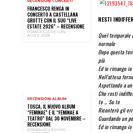
RECENSIONI CONCERTI
FRANCESCO RENGA IN
CONCERTO A CASTELLANA
RESTI INDIFFE
GROTTE CON IL SUO “LIVE
ESTATE 2026” – RECENSIONE
FRANCESCA DE LUISI
-
Quel temporale l
AGO 3, 2026
normale
Dopo questa temp
più
Ed io rimango io
Nell’attesa fer
Aspettando a un
Che resti indiff
RECENSIONI ALBUM
te … Su te
TOSCA, IL NUOVO ALBUM
Riconterò gli err
“FEMINAE” E IL “FEMINAE A
Guardando un po’ 
TEATRO” DAL 30 NOVEMBRE –
RECENSIONE
Ed io rimango io
ADRIEN VIGLIERCHIO
-