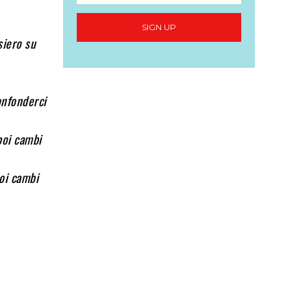
SIGN UP
siero su
confonderci
poi cambi
oi cambi