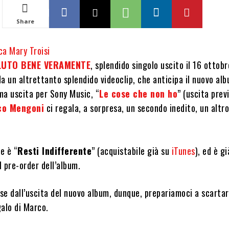
Share
a Mary Troisi
LUTO BENE VERAMENTE
, splendido singolo uscito il 16 ottobr
 un altrettanto splendido videoclip, che anticipa il nuovo alb
ima uscita per Sony Music, “
Le cose che non ho
” (uscita previ
co Mengoni
ci regala, a sorpresa, un secondo inedito, un altr
e è “
Resti Indifferente
” (acquistabile già su
iTunes
), ed è gi
l pre-order dell’album.
se dall’uscita del nuovo album, dunque, prepariamoci a scarta
galo di Marco.