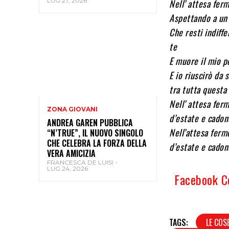
LUG 27, 2026
Nell’ attesa fer
Aspettando a un
Che resti indiff
te
E muore il mio p
E io riuscirò da 
tra tutta questa
Nell’ attesa fer
ZONA GIOVANI
d’estate e cadon
ANDREA GAREN PUBBLICA
Nell’attesa ferm
“N’TRUE”, IL NUOVO SINGOLO
CHE CELEBRA LA FORZA DELLA
d’estate e cadon
VERA AMICIZIA
FRANCESCA DE LUISI
-
LUG 24, 2026
Facebook 
TAGS:
LE COS