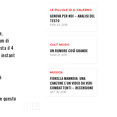
LE PILLOLE DI A. SALERNO
GENOVA PER NOI – ANALISI DEL
TESTO
FEB 24, 2015
e,
um di
CULT MUSIC
sta il 4
UN RUMORE COSÌ GRANDE
o instant
MAR 21, 2015
MUSICA
à
FIORELLA MANNOIA: UNA
CANZONE E UN VIDEO DA VERI
COMBATTENTI – RECENSIONE
SET 30, 2016
re questo