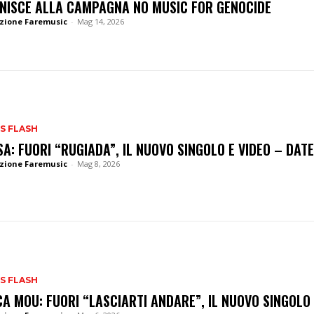
UNISCE ALLA CAMPAGNA NO MUSIC FOR GENOCIDE
zione Faremusic
-
Mag 14, 2026
S FLASH
SA: FUORI “RUGIADA”, IL NUOVO SINGOLO E VIDEO – DAT
zione Faremusic
-
Mag 8, 2026
S FLASH
CA MOU: FUORI “LASCIARTI ANDARE”, IL NUOVO SINGOLO