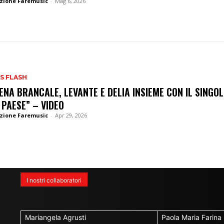
zione Faremusic
-
Mag 6, 2026
S FLASH
ENA BRANCALE, LEVANTE E DELIA INSIEME CON IL SINGOL
 PAESE” – VIDEO
zione Faremusic
-
Apr 29, 2026
I nostri collaboratori
Mariangela Agrusti
Paola Maria Farina