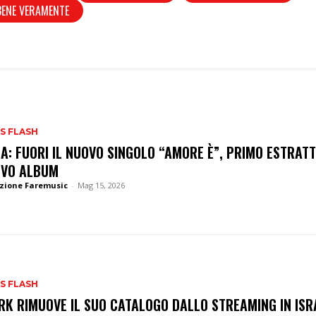
BENE VERAMENTE
S FLASH
SA: FUORI IL NUOVO SINGOLO “AMORE È”, PRIMO ESTRAT
VO ALBUM
zione Faremusic
-
Mag 15, 2026
S FLASH
RK RIMUOVE IL SUO CATALOGO DALLO STREAMING IN ISR