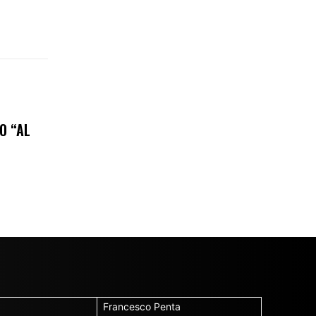
O “AL
Francesco Penta