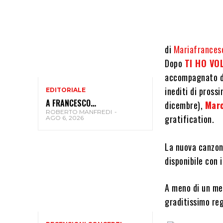
di
Mariafrancesc
Dopo
TI HO VO
accompagnato da
inediti di pross
EDITORIALE
A FRANCESCO…
dicembre),
Mar
ROBERTO MANFREDI
-
gratification.
AGO 6, 2026
La nuova canzon
disponibile con i
A meno di un me
graditissimo re