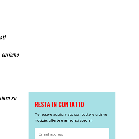
sti
n curiamo
siero su
RESTA IN CONTATTO
Per essere aggiornato con tutte le ultime
notizie, offerte e annunci speciali.