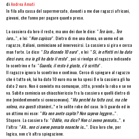
di
Andrea Amati
In fila alla cassa del supermercato, davanti a me due ragazzi africani,
giovani, che fanno per pagare quanto preso.
La cassiera da loro il resto, ma uno dei due le dice: “
Ten iuro… Ten
iuro…
“, e lei: “
Non capisco
“. Dietro di me una donna, un uomo ed un
ragazzo, italiani, cominciano ad innervosirsi. La cassiera si gira e cerca
man forte. Le dico: “
Sta dicendo 10 euro
“, e lei: “
Si, in effetti mi ha dato
dieci euro, ma io gli ho dato il resto
“, poi si rivolge al ragazzo indicando
lo scontrino e fa: “
Guarda, il resto è giusto, c’è scritto
“.
Il ragazzo ignora lo scontrino e continua. Cerco di spiegare al ragazzo
che è tutto ok, lui ha dato 10 euro ma ne ha spesi 8 e la cassiera gli ha
dato 2 euro. Non è convinto ma comunque, zitto, prende la roba e se ne
va. Subito comincia un chiacchiericcio fra la cassiera e quelli dietro di
me (evidentemente si conoscevano). “
Ma perché ha fatto così, ma che
voleva, ma questi stranieri…
” e le solite robe del caso. Io li guardo ed in
un attimo mi esce: “
Ma non avete capito? Non sapeva leggere…
“.
Stupore. La cassiera fa: “
Oddio, ma dice? Non ci avevo pensato…
“. e
l’altra: “
Ah.. non ci avevo pensato neanche io…
“. Dico loro che, per
logica, non c’è altra spiegazione.