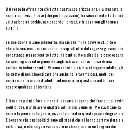
Del resto in Africa non c’è tutta questa scolarizzazione. Ha ignorato lo
scontrino, aveva 3 cose (che però costavano), ha sicuramente fatto una
valutazione ad occhio, non capendo i prezzi, e la cosa non gli tornava,
tutto la.
Le due donne si sono intenerite, ma ciò che mi ha davvero stupito è
stata la reazione dei due uomini, e soprattutto del ragazzo giovane che,
nonostante avesse sentito tutto, ha continuato a dire delle cose oscene
su quei ragazzi ed in generale sugli extracomunitari; cose di una
cattiveria imbarazzante. Mi sono voltato e, rivolto al signore adulto, gli
ho detto di non dimenticare che anche noi eravamo così, molti dei
nostri nonni erano analfabeti… ed esserlo, in questa società, deve
essere qualcosa di terribile.
E li non ho potuto fare a meno di pensare al danno che fanno quei nostri
politici che, pur di avere quattro voti in più, vanno in TV e cavalcano la
crisi e la paura della gente, aizzandola contro questi poveri disgraziati.
E pensare che quei politici sono gli stessi che ci hanno portato (loro si)
nella crisi, e che magari vanno pure in chiesa, ma se ne fregano dei