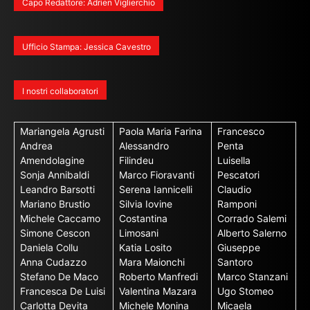
Capo Redattore: Adrien Viglierchio
Ufficio Stampa: Jessica Cavestro
I nostri collaboratori
Mariangela Agrusti
Paola Maria Farina
Francesco
Andrea
Alessandro
Penta
Amendolagine
Filindeu
Luisella
Sonja Annibaldi
Marco Fioravanti
Pescatori
Leandro Barsotti
Serena Iannicelli
Claudio
Mariano Brustio
Silvia Iovine
Ramponi
Michele Caccamo
Costantina
Corrado Salemi
Simone Cescon
Limosani
Alberto Salerno
Daniela Collu
Katia Losito
Giuseppe
Anna Cudazzo
Mara Maionchi
Santoro
Stefano De Maco
Roberto Manfredi
Marco Stanzani
Francesca De Luisi
Valentina Mazara
Ugo Stomeo
Carlotta Devita
Michele Monina
Micaela