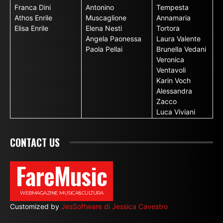
Franca Dini
Antonino
Tempesta
Athos Enrile
Muscaglione
Annamaria
Elisa Enrile
Elena Nesti
Tortora
Angela Paonessa
Laura Valente
Paola Pellai
Brunella Vedani
Veronica
Ventavoli
Karin Voch
Alessandra
Zacco
Luca Viviani
CONTACT US
FareMusic
WEBMAGAZINE MUSICA&CULTURA
Customized by
JesSoftware di Jessica Cavestro