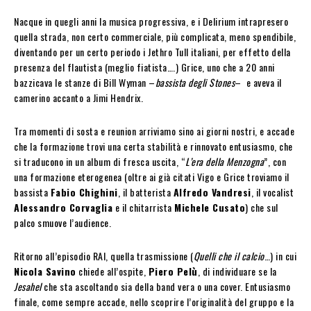
Nacque in quegli anni la musica progressiva, e i Delirium intrapresero
quella strada, non certo commerciale, più complicata, meno spendibile,
diventando per un certo periodo i Jethro Tull italiani, per effetto della
presenza del flautista (meglio fiatista….) Grice, uno che a 20 anni
bazzicava le stanze di Bill Wyman –
bassista degli Stones
– e aveva il
camerino accanto a Jimi Hendrix.
Tra momenti di sosta e reunion arriviamo sino ai giorni nostri, e accade
che la formazione trovi una certa stabilità e rinnovato entusiasmo, che
si traducono in un album di fresca uscita, “
L’era della Menzogna
”, con
una formazione eterogenea (oltre ai già citati Vigo e Grice troviamo il
bassista
Fabio Chighini
, il batterista
Alfredo Vandresi
, il vocalist
Alessandro Corvaglia
e il chitarrista
Michele Cusato
) che sul
palco smuove l’audience.
Ritorno all’episodio RAI, quella trasmissione (
Quelli che il calcio
…) in cui
Nicola Savino
chiede all’ospite,
Piero Pelù
, di individuare se la
Jesahel
che sta ascoltando sia della band vera o una cover. Entusiasmo
finale, come sempre accade, nello scoprire l’originalità del gruppo e la