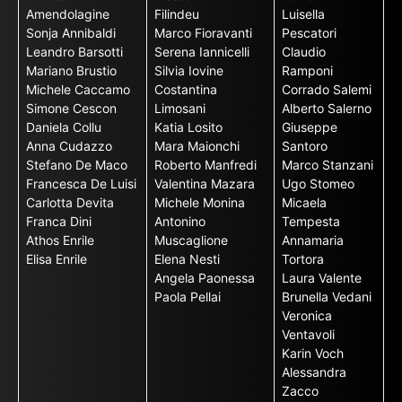
Amendolagine
Filindeu
Luisella
Sonja Annibaldi
Marco Fioravanti
Pescatori
Leandro Barsotti
Serena Iannicelli
Claudio
Mariano Brustio
Silvia Iovine
Ramponi
Michele Caccamo
Costantina
Corrado Salemi
Simone Cescon
Limosani
Alberto Salerno
Daniela Collu
Katia Losito
Giuseppe
Anna Cudazzo
Mara Maionchi
Santoro
Stefano De Maco
Roberto Manfredi
Marco Stanzani
Francesca De Luisi
Valentina Mazara
Ugo Stomeo
Carlotta Devita
Michele Monina
Micaela
Franca Dini
Antonino
Tempesta
Athos Enrile
Muscaglione
Annamaria
Elisa Enrile
Elena Nesti
Tortora
Angela Paonessa
Laura Valente
Paola Pellai
Brunella Vedani
Veronica
Ventavoli
Karin Voch
Alessandra
Zacco