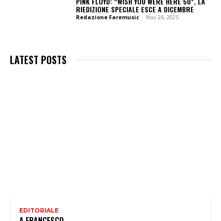
PINK FLOYD: “WISH YOU WERE HERE 50”, LA
RIEDIZIONE SPECIALE ESCE A DICEMBRE
Redazione Faremusic
-
Nov 26, 2025
LATEST POSTS
EDITORIALE
A FRANCESCO…