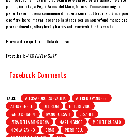
pochi giorni fa, a Pegli, Arena del Mare, è forse l’occasione migliore
per entrare in piena comunione di intenti con il pubblico, e ciò non può
che fare bene, magari aprendo la strada per un approfondimento che,
probabilmente, allargherà gli orizzonti musicali di chi ascolta.
Provo a dare qualche pillola di nuovo…
[youtube id=”KGYwYLeh5wk”]
Facebook Comments
TAGS:
ALESSANDRO CORVAGLIA
ALFREDO VANDRESI
ATHOS ENRILE
DELIRIUM
ETTORE VIGO
FABIO CHIGHINI
IVANO FOSSATI
JESAHEL
L’ERA DELLA MENZOGNA
MARTIN GRICE
MICHELE CUSATO
NICOLA SAVINO
ORME
PIERO PELÙ