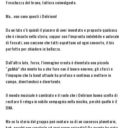
freschezza del brano, tuttora coinvolgente.
Ma… non sono questi i Delirium!
Da un lato c’è quindi il piacere di aver inventato e proposto qualcosa
che è rimasto nella storia, seppur con l’impronta indelebile e autorale
di Fossati, una canzone che tutti aspettano ad ogni concerto, il bis
perfetto per chiudere in bellezza.
Dall’altro lato, forse, l’immagine creata è diventata una piccola
“
gabbia
” che niente ha a che fare con il lavoro enorme, gli sforzi e
l’impegno che la band attuale ha profuso e continua a mettere in
campo, divertendosi e divertendo.
Il mondo musicale è cambiato e il ruolo che i Delirium hanno scelto di
recitare li relega in nobile compagnia nella nicchia, perché quello è il
DNA.
Ma se la storia del gruppo può contare su di un successo planetario,
beh, perché non regalarlo ad ogni nuovo episodio? Da quanto ho visto