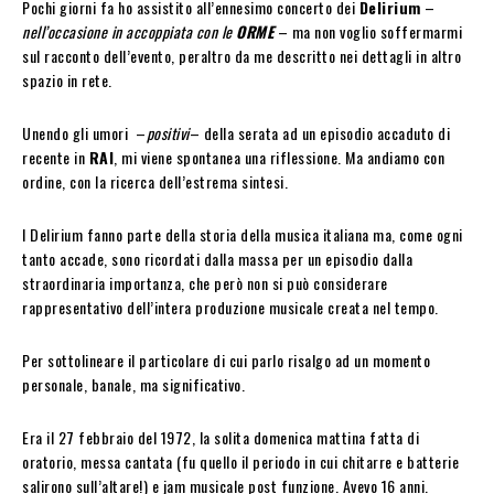
Pochi giorni fa ho assistito all’ennesimo concerto dei
Delirium
–
nell’occasione in accoppiata con le
ORME
– ma non voglio soffermarmi
sul racconto dell’evento, peraltro da me descritto nei dettagli in altro
spazio in rete.
Unendo gli umori –
positivi
– della serata ad un episodio accaduto di
recente in
RAI
, mi viene spontanea una riflessione. Ma andiamo con
ordine, con la ricerca dell’estrema sintesi.
I Delirium fanno parte della storia della musica italiana ma, come ogni
tanto accade, sono ricordati dalla massa per un episodio dalla
straordinaria importanza, che però non si può considerare
rappresentativo dell’intera produzione musicale creata nel tempo.
Per sottolineare il particolare di cui parlo risalgo ad un momento
personale, banale, ma significativo.
Era il 27 febbraio del 1972, la solita domenica mattina fatta di
oratorio, messa cantata (fu quello il periodo in cui chitarre e batterie
salirono sull’altare!) e jam musicale post funzione. Avevo 16 anni.