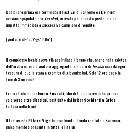
Dodici ore prima era terminato il Festival di Sanremo e i Delirium
avevano spopolato con
Jesahel
, arrivata poi al sesto posto, ma di
impatto immediato e successivo campione di vendite.
[youtube id=”c0P-jy7Tt8o”]
Il complesso locale aveva già assimilato il brano che, anche nella saletta
dell’oratorio, era diventato aggregante, e il coro di
Jesahel
uscì da ogni
fessura di quella stanza gremita di giovanissimi. Solo 12 ore dopo la
fine di Sanremo!
Erano i Delirium di
Ivano Fossati
, che di lì a poco avrebbe preso il
volo verso altre direzioni, sostituito dal britannico
Martin Grice
,
tuttora nella band.
Il tastierista
Ettore Vigo
ha mantenuto il ruolo recitato a Sanremo,
unico membro presente in tutte le line up.