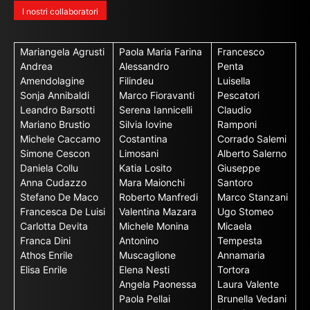
I nostri collaboratori
Mariangela Agrusti
Paola Maria Farina
Francesco
Andrea
Alessandro
Penta
Amendolagine
Filindeu
Luisella
Sonja Annibaldi
Marco Fioravanti
Pescatori
Leandro Barsotti
Serena Iannicelli
Claudio
Mariano Brustio
Silvia Iovine
Ramponi
Michele Caccamo
Costantina
Corrado Salemi
Simone Cescon
Limosani
Alberto Salerno
Daniela Collu
Katia Losito
Giuseppe
Anna Cudazzo
Mara Maionchi
Santoro
Stefano De Maco
Roberto Manfredi
Marco Stanzani
Francesca De Luisi
Valentina Mazara
Ugo Stomeo
Carlotta Devita
Michele Monina
Micaela
Franca Dini
Antonino
Tempesta
Athos Enrile
Muscaglione
Annamaria
Elisa Enrile
Elena Nesti
Tortora
Angela Paonessa
Laura Valente
Paola Pellai
Brunella Vedani