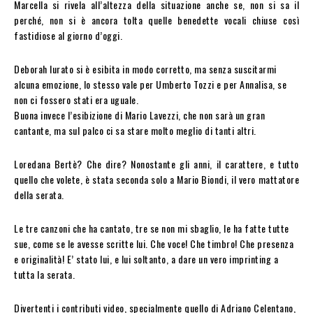
Marcella si rivela all’altezza della situazione anche se, non si sa il
perché, non si è ancora tolta quelle benedette vocali chiuse così
fastidiose al giorno d’oggi.
Deborah Iurato si è esibita in modo corretto, ma senza suscitarmi
alcuna emozione, lo stesso vale per Umberto Tozzi e per Annalisa, se
non ci fossero stati era uguale.
Buona invece l’esibizione di Mario Lavezzi, che non sarà un gran
cantante, ma sul palco ci sa stare molto meglio di tanti altri.
Loredana Bertè? Che dire? Nonostante gli anni, il carattere, e tutto
quello che volete, è stata seconda solo a Mario Biondi, il vero mattatore
della serata.
Le tre canzoni che ha cantato, tre se non mi sbaglio, le ha fatte tutte
sue, come se le avesse scritte lui. Che voce! Che timbro! Che presenza
e originalità! E’ stato lui, e lui soltanto, a dare un vero imprinting a
tutta la serata.
Divertenti i contributi video, specialmente quello di Adriano Celentano,