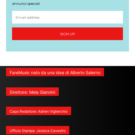
annunci speciali.
SIGN UP
FareMusic nato da una idea di Alberto Salerno
Direttore: Mela Giannini
Capo Redattore: Adrien Viglierchio
Ufficio Stampa: Jessica Cavestro