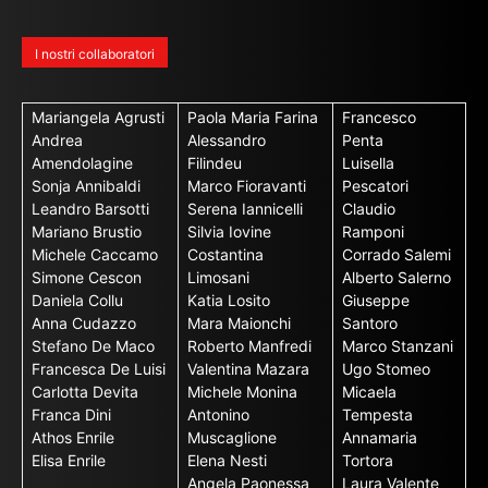
I nostri collaboratori
Mariangela Agrusti
Paola Maria Farina
Francesco
Andrea
Alessandro
Penta
Amendolagine
Filindeu
Luisella
Sonja Annibaldi
Marco Fioravanti
Pescatori
Leandro Barsotti
Serena Iannicelli
Claudio
Mariano Brustio
Silvia Iovine
Ramponi
Michele Caccamo
Costantina
Corrado Salemi
Simone Cescon
Limosani
Alberto Salerno
Daniela Collu
Katia Losito
Giuseppe
Anna Cudazzo
Mara Maionchi
Santoro
Stefano De Maco
Roberto Manfredi
Marco Stanzani
Francesca De Luisi
Valentina Mazara
Ugo Stomeo
Carlotta Devita
Michele Monina
Micaela
Franca Dini
Antonino
Tempesta
Athos Enrile
Muscaglione
Annamaria
Elisa Enrile
Elena Nesti
Tortora
Angela Paonessa
Laura Valente