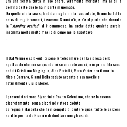
Era una serata tutta in suo onore, veramente meritata, ma al di là
dell’incidente che lo ha in parte menomato.
Da quello che la sua splendida moglie mi ha raccontato, Gianni ha fatto
notevoli miglioramenti, insomma Gianni c’è, e c’è al punto che durante
la “
standing ovation
” si è commosso, ha anche detto qualche parola,
insomma molto molto meglio di come me lo aspettavo.
.
.
Il Dal Verme è sold-out, ci sono le telecamere per la ripresa dello
spettacolo che non so quando né su che rete andrà, e in prima fila sono
seduti Cristiano Malgioglio, Alba Parietti, Mara Venier con il marito
Nicola Carraro, Gianni Bella seduto accanto a sua moglie e
naturalmente Giulio Mogol.
I presentatori sono Signorini e Rosita Celentano, che se la cavano
discretamente, senza picchi né vistose cadute.
La regina è Marcella che ha il compito di cantare quasi tutte le canzoni
scritte per lei da Gianni e di duettare con gli ospiti.