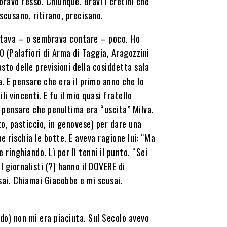
bravo fesso. Chiunque. Bravi i cretini che
 scusano, ritirano, precisano.
ontava – o sembrava contare – poco. Ho
 (Palafiori di Arma di Taggia, Aragozzini
sto delle previsioni della cosiddetta sala
a. E pensare che era il primo anno che lo
i vincenti. E fu il mio quasi fratello
E pensare che penultima era “uscita” Milva.
 pasticcio, in genovese) per dare una
e rischia le botte. E aveva ragione lui: “Ma
 ringhiando. Lì per lì tenni il punto. “Sei
I giornalisti (?) hanno il DOVERE di
nsai. Chiamai Giacobbe e mi scusai.
do) non mi era piaciuta. Sul Secolo avevo