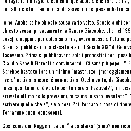
ho ragione, ho ragione con chiunque abbia a che fare”. Eh sì, 
con altri cretini fanno, quando serve, un bel pass indietro, si
Io no. Anche se ho chiesto scusa varie volte. Specie a chi c
chiesto scusa, privatamente, a Sandro Giacobbe, che nel 1990
boss), e neppure per colpa solo mia, avevo messo all’ultimo po
Stampa, pubblicando la classifica su “Il Secolo XIX” di Genov
facevamo. Prima si pubblicavano solo i pronostici per i possibil
Claudio Sabelli Fioretti a convincermi: “Ci sarà più pepe….”. 
Sarebbe bastato fare un minimo “mastruzzo” (maneggiamento,
“vera” notizia, ancorché non-notizia. Quella volta, da Giacobb
lo sai quanto mi ci è voluto per tornare al Festival?”, mi disse
arrivato ultimo nelle previsioni, mica me lo sono inventato”, “
scrivere quello che è”, e via così. Poi, tornato a casa ci ripe
Tornammo buoni conoscenti.
Così come con Ruggeri. La cui “la balalaika” (anno? non ricor