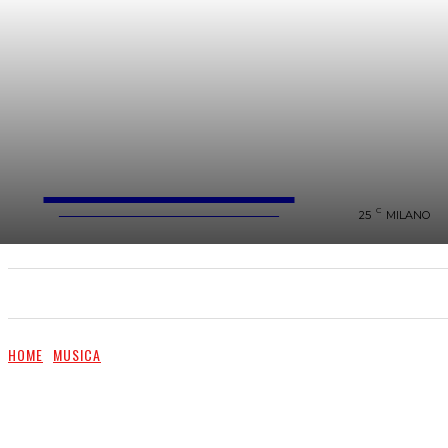
FareMusic
WEBMAGAZINE MUSICA&CULTURA
C
25
MILANO
SANREMO 2025
MUSICA
NEWS FLASH
HOME
MUSICA