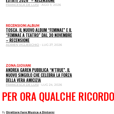
ESTATE 2026” – RECENSIONE
FRANCESCA DE LUISI
-
AGO 3, 2026
RECENSIONI ALBUM
TOSCA, IL NUOVO ALBUM “FEMINAE” E IL
“FEMINAE A TEATRO” DAL 30 NOVEMBRE
– RECENSIONE
ADRIEN VIGLIERCHIO
-
LUG 27, 2026
ZONA GIOVANI
ANDREA GAREN PUBBLICA “N’TRUE”, IL
NUOVO SINGOLO CHE CELEBRA LA FORZA
DELLA VERA AMICIZIA
FRANCESCA DE LUISI
-
LUG 24, 2026
PER ORA QUALCHE RICORDO 
By
Direttore Fare Musica e Dintorni