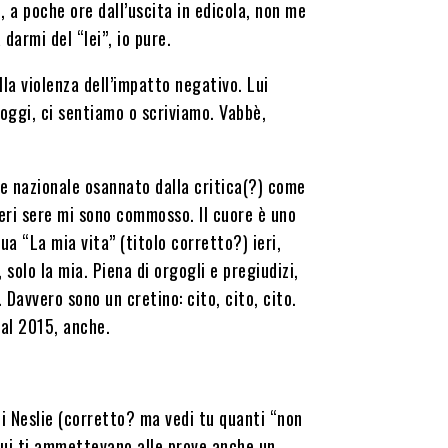
 a poche ore dall’uscita in edicola, non me
 darmi del “lei”, io pure.
la violenza dell’impatto negativo. Lui
ggi, ci sentiamo o scriviamo. Vabbè,
roe nazionale osannato dalla critica(?) come
ieri sere mi sono commosso. Il cuore è uno
ua “La mia vita” (titolo corretto?) ieri,
 solo la mia. Piena di orgogli e pregiudizi,
. Davvero sono un cretino: cito, cito, cito.
val 2015, anche.
i Neslie (corretto? ma vedi tu quanti “non
cui ti ammettevano alle prove anche un