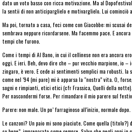
dato un voto basso con ricca motivazione. Ma al Dopofestival,
la sentii di non anticiparglielo e motivarglielo. Lui cominciò a
Ma poi, tornato a casa, feci come con Giacobbe: mi scusai del
sembrava neppure ricordarsene. Ma facemmo pace. E ancora o
tempi che furono.
Come i tempi di Al Bano, in cui il cellinese non era ancora e
oggi. E ieri. Beh, devo dire che – pur vecchio marpione, io – 
zingaro, è vero. E cede ai sentimenti semplici ma robusti. la s
come nel ’94 (mi pare) mi è apparsa la “nostra” vita. O, forse,
sogni e rimpianti, etici etici (cfr Frassica, Quelli della notte)
Per nascondermi forse. Per rimandare il mio parere sul festi
Parere: non male. Un po’ farraginoso all’inizio, normale dopo.
Le canzoni? Un paio mi sono piaciute. Come quella (titolo?) d
so bene”, impreparato come sempre. Salvo che negli anni in 