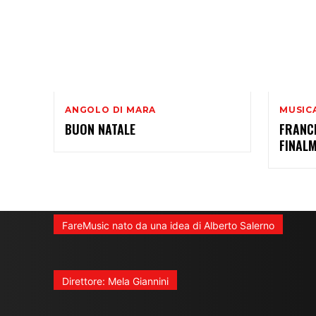
ANGOLO DI MARA
MUSIC
BUON NATALE
FRANC
FINAL
FareMusic nato da una idea di Alberto Salerno
Direttore: Mela Giannini