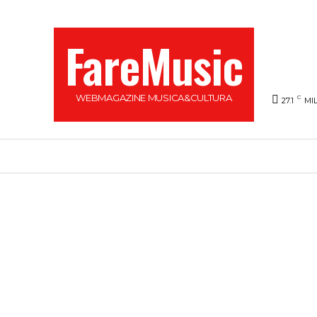
FareMusic
WEBMAGAZINE MUSICA&CULTURA
C
27.1
MI
SANREMO 2025
MUSICA
NEWS FLASH