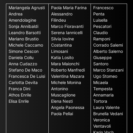
Mariangela Agrusti
Paola Maria Farina
Francesco
Andrea
Alessandro
Penta
Amendolagine
Filindeu
Luisella
Sonja Annibaldi
Marco Fioravanti
Pescatori
Leandro Barsotti
Serena Iannicelli
Claudio
Mariano Brustio
Silvia Iovine
Ramponi
Michele Caccamo
Costantina
Corrado Salemi
Simone Cescon
Limosani
Alberto Salerno
Daniela Collu
Katia Losito
Giuseppe
Anna Cudazzo
Mara Maionchi
Santoro
Stefano De Maco
Roberto Manfredi
Marco Stanzani
Francesca De Luisi
Valentina Mazara
Ugo Stomeo
Carlotta Devita
Michele Monina
Micaela
Franca Dini
Antonino
Tempesta
Athos Enrile
Muscaglione
Annamaria
Elisa Enrile
Elena Nesti
Tortora
Angela Paonessa
Laura Valente
Paola Pellai
Brunella Vedani
Veronica
Ventavoli
Karin Voch