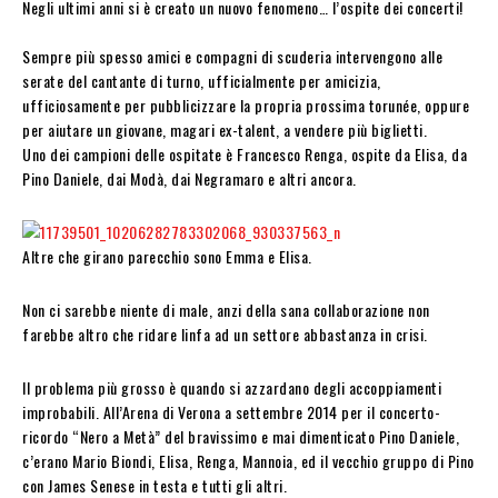
Negli ultimi anni si è creato un nuovo fenomeno… l’ospite dei concerti!
Sempre più spesso amici e compagni di scuderia intervengono alle
serate del cantante di turno, ufficialmente per amicizia,
ufficiosamente per pubblicizzare la propria prossima torunée, oppure
per aiutare un giovane, magari ex-talent, a vendere più biglietti.
Uno dei campioni delle ospitate è Francesco Renga, ospite da Elisa, da
Pino Daniele, dai Modà, dai Negramaro e altri ancora.
Altre che girano parecchio sono Emma e Elisa.
Non ci sarebbe niente di male, anzi della sana collaborazione non
farebbe altro che ridare linfa ad un settore abbastanza in crisi.
Il problema più grosso è quando si azzardano degli accoppiamenti
improbabili. All’Arena di Verona a settembre 2014 per il concerto-
ricordo “Nero a Metà” del bravissimo e mai dimenticato Pino Daniele,
c’erano Mario Biondi, Elisa, Renga, Mannoia, ed il vecchio gruppo di Pino
con James Senese in testa e tutti gli altri.