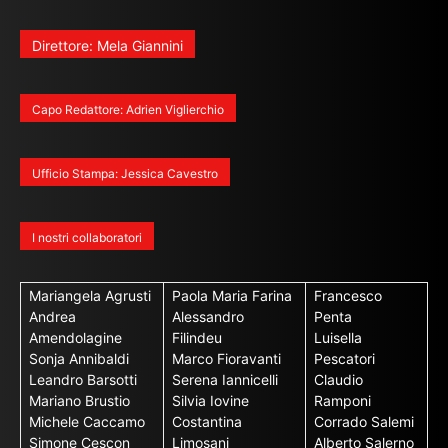
Direttore: Mela Giannini
Capo Redattore: Adrien Viglierchio
Ufficio Stampa: Jessica Cavestro
I nostri collaboratori
Mariangela Agrusti
Paola Maria Farina
Francesco
Andrea
Alessandro
Penta
Amendolagine
Filindeu
Luisella
Sonja Annibaldi
Marco Fioravanti
Pescatori
Leandro Barsotti
Serena Iannicelli
Claudio
Mariano Brustio
Silvia Iovine
Ramponi
Michele Caccamo
Costantina
Corrado Salemi
Simone Cescon
Limosani
Alberto Salerno