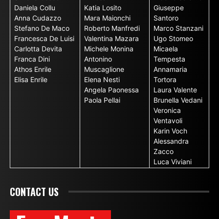
Daniela Collu
Katia Losito
Giuseppe
Anna Cudazzo
Mara Maionchi
Santoro
Stefano De Maco
Roberto Manfredi
Marco Stanzani
Francesca De Luisi
Valentina Mazara
Ugo Stomeo
Carlotta Devita
Michele Monina
Micaela
Franca Dini
Antonino
Tempesta
Athos Enrile
Muscaglione
Annamaria
Elisa Enrile
Elena Nesti
Tortora
Angela Paonessa
Laura Valente
Paola Pellai
Brunella Vedani
Veronica
Ventavoli
Karin Voch
Alessandra
Zacco
Luca Viviani
CONTACT US