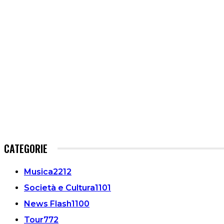
CATEGORIE
Musica
2212
Società e Cultura
1101
News Flash
1100
Tour
772