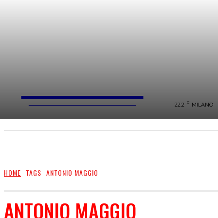
FareMusic
WEBMAGAZINE MUSICA&CULTURA
C
22.2
MILANO
SANREMO 2025
MUSICA
NEWS FLASH
HOME
TAGS
ANTONIO MAGGIO
ANTONIO MAGGIO