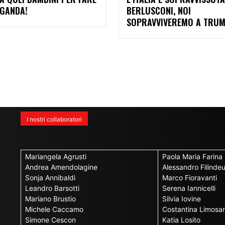
GANDA!
BERLUSCONI, NOI
SOPRAVVIVEREMO A TRU
I nostri collaboratori
Mariangela Agrusti
Paola Maria Farina
Andrea Amendolagine
Alessandro Filinde
Sonja Annibaldi
Marco Fioravanti
Leandro Barsotti
Serena Iannicelli
Mariano Brustio
Silvia Iovine
Michele Caccamo
Costantina Limosan
Simone Cescon
Katia Losito