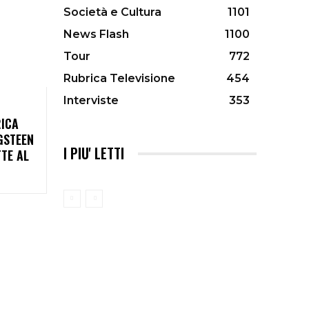
Società e Cultura
1101
News Flash
1100
Tour
772
Rubrica Televisione
454
Interviste
353
RICA
GSTEEN
I PIU' LETTI
TTE AL