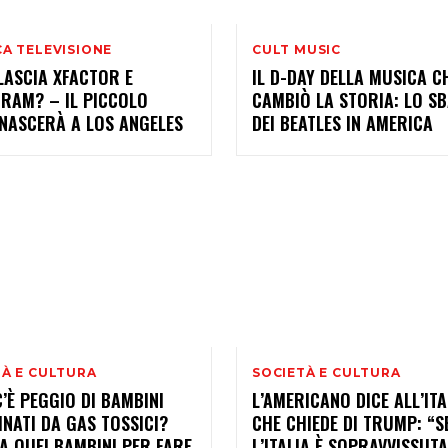
A TELEVISIONE
CULT MUSIC
LASCIA XFACTOR E
IL D-DAY DELLA MUSICA C
GRAM? – IL PICCOLO
CAMBIÒ LA STORIA: LO S
 NASCERÀ A LOS ANGELES
DEI BEATLES IN AMERICA
TÀ E CULTURA
SOCIETÀ E CULTURA
’È PEGGIO DI BAMBINI
L’AMERICANO DICE ALL’IT
NATI DA GAS TOSSICI?
CHE CHIEDE DI TRUMP: “S
A QUEI BAMBINI PER FARE
L’ITALIA È SOPRAVVISSUTA