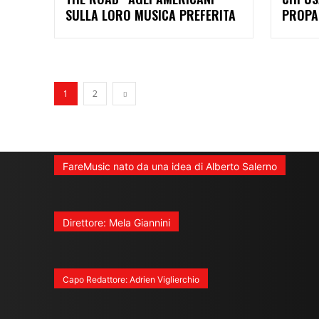
SULLA LORO MUSICA PREFERITA
PROPA
1
2
FareMusic nato da una idea di Alberto Salerno
Direttore: Mela Giannini
Capo Redattore: Adrien Viglierchio