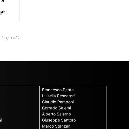
MP”
Page 1 of 2
Francesco Penta
u
Luisella Pescatori
Claudio Ramponi
Corrado Salemi
Alberto Salerno
i
Giuseppe Santoro
Marco Stanzani