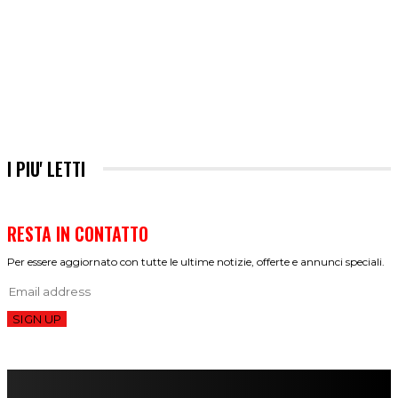
I PIU' LETTI
RESTA IN CONTATTO
Per essere aggiornato con tutte le ultime notizie, offerte e annunci speciali.
SIGN UP
FareMusic nato da una idea di Alberto Salerno