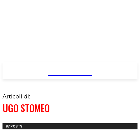
FareMusic
Articoli di:
UGO STOMEO
87 POSTS