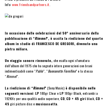
Info:
www.friendsandpartners.it
.
In occasione delle celebrazioni del 50° anniversario della
pubblicazione di “
Rimmel
“, è uscita la riedizione del quarto
album in studio di FRANCESCO DE GREGORI, divenuto una
pietra miliare.
Un viaggio sonoro rinnovato,
che esalta ogni sfumatura
dell’album del 1975 che ha segnato intere generazioni con brani
indimenticabili come “
Pablo
“, “
Buonanotte Fiorellino
” e la stessa
“
Rimmel
“.
La riedizione di “
Rimmel
”
(Sony Music)
è disponibile nelle
seguenti versioni:
LP
180gr Clear e
LP
180gr Black, entrambi a
192KHz per una qualità audio superiore,
CD
,
CD + 45 giri
black,
CD +
45
giri picture disc e
musicassetta
.