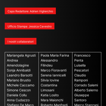
Capo Redattore: Adrien Viglierchio
Ufficio Stampa: Jessica Cavestro
I nostri collaboratori
Mariangela Agrusti
Paola Maria Farina
Francesco
Andrea
Alessandro
Penta
Amendolagine
Filindeu
Luisella
Sonja Annibaldi
Marco Fioravanti
Pescatori
Leandro Barsotti
Serena Iannicelli
Claudio
Mariano Brustio
Silvia Iovine
Ramponi
Michele Caccamo
Costantina
Corrado Salemi
Simone Cescon
Limosani
Alberto Salerno
Daniela Collu
Katia Losito
Giuseppe
Anna Cudazzo
Mara Maionchi
Santoro
Stefano De Maco
Roberto Manfredi
Marco Stanzani