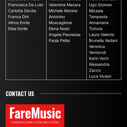
Francesca De Luisi
Valentina Mazara
Ugo Stomeo
Carlotta Devita
Michele Monina
Micaela
Franca Dini
Antonino
Tempesta
Athos Enrile
Muscaglione
Annamaria
Elisa Enrile
Elena Nesti
Tortora
Angela Paonessa
Laura Valente
Paola Pellai
Brunella Vedani
Veronica
Ventavoli
Karin Voch
Alessandra
Zacco
Luca Viviani
CONTACT US
FareMusic
WEBMAGAZINE MUSICA&CULTURA