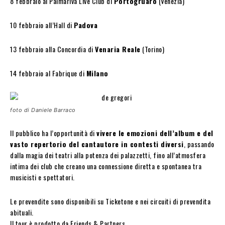
8 febbraio al Palmariva Live Club di
Portogruaro
(Venezia)
10 febbraio all’Hall di
Padova
13 febbraio alla Concordia di
Venaria Reale
(Torino)
14 febbraio al Fabrique di
Milano
foto di Daniele Barraco
Il pubblico ha l’opportunità di
vivere le emozioni dell’album
e del
vasto repertorio del cantautore in contesti diversi
, passando
dalla magia dei teatri alla potenza dei palazzetti, fino all’atmosfera
intima dei club che creano una connessione diretta e spontanea tra
musicisti e spettatori.
Le prevendite sono disponibili su Ticketone e nei circuiti di prevendita
abituali.
Il tour è prodotto da Friends & Partners.