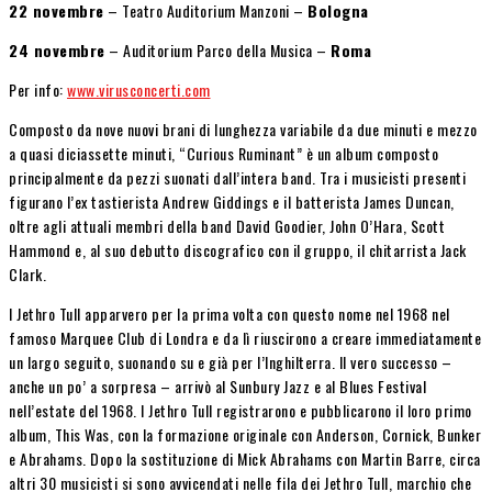
22 novembre
– Teatro Auditorium Manzoni –
Bologna
24 novembre
– Auditorium Parco della Musica –
Roma
Per info:
www.virusconcerti.com
Composto da nove nuovi brani di lunghezza variabile da due minuti e mezzo
a quasi diciassette minuti, “Curious Ruminant” è un album composto
principalmente da pezzi suonati dall’intera band. Tra i musicisti presenti
figurano l’ex tastierista Andrew Giddings e il batterista James Duncan,
oltre agli attuali membri della band David Goodier, John O’Hara, Scott
Hammond e, al suo debutto discografico con il gruppo, il chitarrista Jack
Clark.
I Jethro Tull apparvero per la prima volta con questo nome nel 1968 nel
famoso Marquee Club di Londra e da lì riuscirono a creare immediatamente
un largo seguito, suonando su e già per l’Inghilterra. Il vero successo –
anche un po’ a sorpresa – arrivò al Sunbury Jazz e al Blues Festival
nell’estate del 1968. I Jethro Tull registrarono e pubblicarono il loro primo
album, This Was, con la formazione originale con Anderson, Cornick, Bunker
e Abrahams. Dopo la sostituzione di Mick Abrahams con Martin Barre, circa
altri 30 musicisti si sono avvicendati nelle fila dei Jethro Tull, marchio che