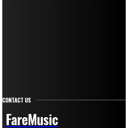
I nostri collaboratori
Mariangela Agrusti
Paola Maria Farina
Francesco Penta
Andrea Amendolagine
Alessandro Filindeu
Luisella Pescatori
Sonja Annibaldi
Marco Fioravanti
Claudio Ramponi
Leandro Barsotti
Serena Iannicelli
Corrado Salemi
Mariano Brustio
Silvia Iovine
Alberto Salerno
Michele Caccamo
Costantina Limosani
Giuseppe Santoro
Simone Cescon
Katia Losito
Marco Stanzani
Daniela Collu
Mara Maionchi
Ugo Stomeo
Anna Cudazzo
Roberto Manfredi
Micaela Tempesta
Stefano De Maco
Valentina Mazara
Annamaria Tortora
Francesca De Luisi
Michele Monina
Laura Valente
Carlotta Devita
Antonino Muscaglione
Brunella Vedani
Franca Dini
Elena Nesti
Veronica Ventavoli
Athos Enrile
Angela Paonessa
Karin Voch
Elisa Enrile
Paola Pellai
Alessandra Zacco
Luca Viviani
CONTACT US
FareMusic