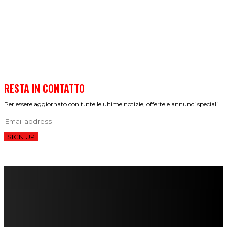
RESTA IN CONTATTO
Per essere aggiornato con tutte le ultime notizie, offerte e annunci speciali.
SIGN UP
FareMusic nato da una idea di Alberto Salerno
Direttore: Mela Giannini
Capo Redattore: Adrien Viglierchio
Ufficio Stampa: Jessica Cavestro