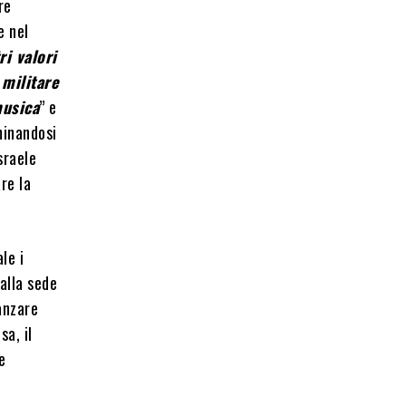
re
e nel
ri valori
militare
musica
” e
iminandosi
sraele
re la
le i
alla sede
vanzare
a, il
e