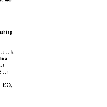
hashtag
ndo della
che a
sua
8 con
el 1979,