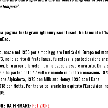
artecipare
”.
sua pagina Instagram @bennyisconfused, ha lanciato l’
mEsc.
o, nasce nel 1956 per simboleggiare l’unità dell’Europa nel mo
3, nello spirito di fratellanza, fu estesa la partecipazione an
ei. E fu proprio Israele il primo paese a essere invitato. Dalla 
ele ha partecipato 47 volte vincendo in quattro occasioni: 197
 the Alphabeta, 1979 con Milk and Honey, 1998 con i Dana
018 con Netta. Per tre volte Israele ha ospitato l’Eurovision: n
009.
ONE DA FIRMARE:
PETIZIONE