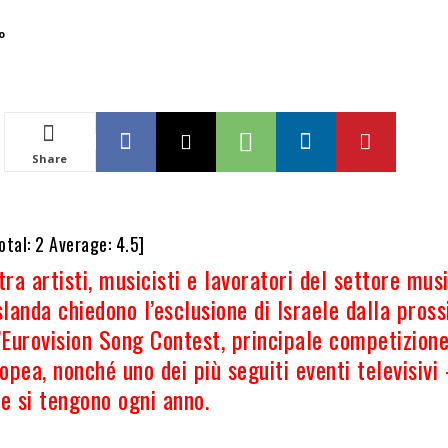
o
Share
otal:
2
Average:
4.5
]
tra artisti, musicisti e lavoratori del settore mus
slanda chiedono l’esclusione di Israele dalla pros
l’Eurovision Song Contest, principale competizion
opea, nonché uno dei più seguiti eventi televisivi
he si tengono ogni anno.