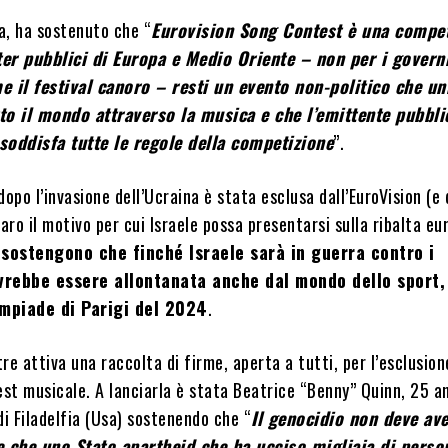
ta, ha sostenuto che “
Eurovision Song Contest è una compet
ter pubblici di Europa e Medio Oriente
– non per i govern
 il festival canoro – resti un evento non-politico che uni
tto il mondo attraverso la musica e che l’emittente pubbli
soddisfa tutte le regole della competizione
”.
dopo l’invasione dell’Ucraina è stata esclusa dall’EuroVision (e 
iaro il motivo per cui Israele possa presentarsi sulla ribalta eu
, sostengono che finché Israele sarà in guerra contro i
vrebbe essere allontanata anche dal mondo dello sport,
mpiade di Parigi del 2024
.
tre attiva una raccolta di firme, aperta a tutti, per l’esclusion
est musicale. A lanciarla è stata Beatrice “Benny” Quinn, 25 an
di Filadelfia (Usa) sostenendo che “
Il genocidio non deve av
 e che uno Stato apartheid che ha ucciso migliaia di pers