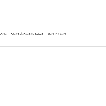
LANO
GIOVEDÌ, AGOSTO 6, 2026
SIGN IN / JOIN
RECENSIONI
ZONA GIOVANI
TOUR
SOCI