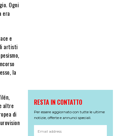
gio. Ogni
a era
face e
i artisti
opesismo,
oncorso
esso, la
ilén,
RESTA IN CONTATTO
e altre
Per essere aggiornato con tutte le ultime
ropea di
notizie, offerte e annunci speciali.
Eurovision