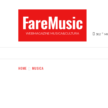
FareMusic
WEBMAGAZINE MUSICA&CULTURA
C
30.2
MI
SANREMO 2025
MUSICA
NEWS FLASH
HOME
MUSICA