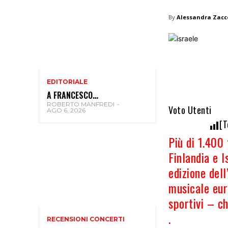
By
Alessandra Zacc
EDITORIALE
A FRANCESCO…
ROBERTO MANFREDI
-
Voto Utenti
AGO 6, 2026
[T
Più di 1.400 
Finlandia e I
edizione del
musicale eur
sportivi – c
.
RECENSIONI CONCERTI