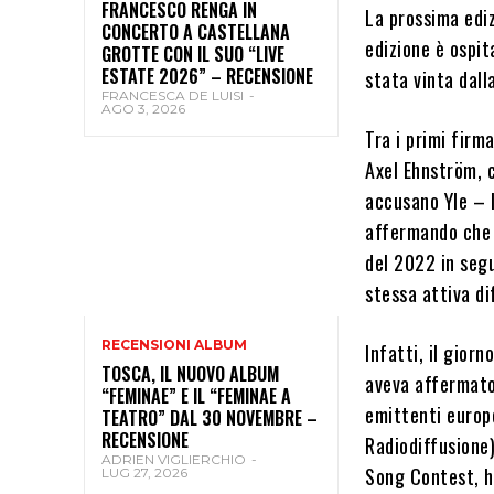
FRANCESCO RENGA IN
La prossima ediz
CONCERTO A CASTELLANA
edizione è ospit
GROTTE CON IL SUO “LIVE
ESTATE 2026” – RECENSIONE
stata vinta dal
FRANCESCA DE LUISI
-
AGO 3, 2026
Tra i primi firma
Axel Ehnström, c
accusano Yle – l
affermando che è
del 2022 in segu
stessa attiva di
RECENSIONI ALBUM
Infatti, il giorn
TOSCA, IL NUOVO ALBUM
aveva affermato 
“FEMINAE” E IL “FEMINAE A
emittenti europe
TEATRO” DAL 30 NOVEMBRE –
RECENSIONE
Radiodiffusione)
ADRIEN VIGLIERCHIO
-
Song Contest, h
LUG 27, 2026