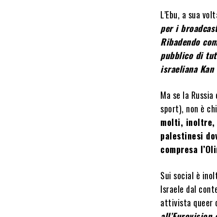
L’Ebu, a sua vol
per i broadcas
Ribadendo come
pubblico di tu
israeliana Kan 
Ma se la Russia 
sport), non è ch
molti, inoltre
palestinesi do
compresa l’Oli
Sui social è inol
Israele dal cont
attivista queer 
all’Eurovision