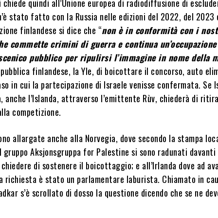
si chiede quindi all’Unione europea di radiodiffusione di esclude
m’è stato fatto con la Russia nelle edizioni del 2022, del 2023 
zione finlandese si dice che “
non è in conformità con i nost
he commette crimini di guerra e continua un’occupazione 
scenico pubblico per ripulirsi l’immagine in nome della 
v pubblica finlandese, la Yle, di boicottare il concorso, auto el
aso in cui la partecipazione di Israele venisse confermata. Se I
, anche l’Islanda, attraverso l’emittente Rùv, chiederà di ritira
alla competizione.
ono allargate anche alla Norvegia, dove secondo la stampa loca
l gruppo Aksjonsgruppa for Palestine si sono radunati davanti 
 chiedere di sostenere il boicottaggio; e all’Irlanda dove ad a
 richiesta è stato un parlamentare laburista. Chiamato in caus
dkar s’è scrollato di dosso la questione dicendo che se ne dev