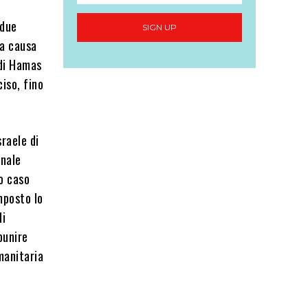
 due
SIGN UP
 a causa
 di Hamas
ciso, fino
sraele di
unale
o caso
mposto lo
di
punire
manitaria