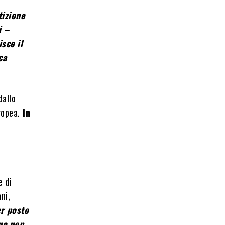
izione
i –
sce il
ca
dallo
ropea.
In
e di
ni,
er posto
one non