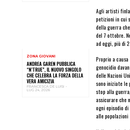
Agli artisti finl
petizioni in cui
della guerra che
del 7 ottobre. Ne
ad oggi, più di 
ZONA GIOVANI
Proprio a causa d
ANDREA GAREN PUBBLICA
genocidio davant
“N’TRUE”, IL NUOVO SINGOLO
delle Nazioni U
CHE CELEBRA LA FORZA DELLA
VERA AMICIZIA
sono iniziate le
FRANCESCA DE LUISI
-
LUG 24, 2026
stop alla guerra
assicurare che n
ogni episodio di
alle popolazioni