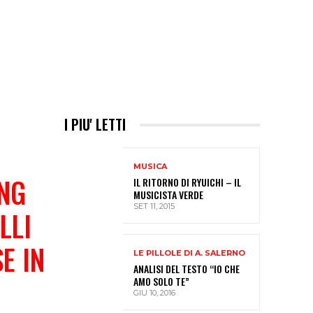
I PIU' LETTI
MUSICA
ONG
IL RITORNO DI RYUICHI – IL
MUSICISTA VERDE
SET 11, 2015
ELLI
E IN
LE PILLOLE DI A. SALERNO
ANALISI DEL TESTO “IO CHE
AMO SOLO TE”
GIU 10, 2016