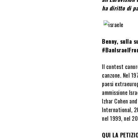
ha diritto di p
Benny, sulla 
#BanIsraelFro
Il contest canor
canzone. Nel 197
paesi extraeurop
ammissione Isra
Izhar Cohen and
International, 2
nel 1999, nel 2
QUI LA PETIZI