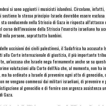
andesi si sono aggiunti i musicisti islandesi. Circolano, infatti,
 si sostiene lo stesso principio: Israele dovrebbe essere esclusa
 sta conducendo nella Striscia di Gaza in risposta all’attacco
l corso dell’invasione della Striscia l’esercito israeliano ha uc
20 mila persone, soprattutto bambini.
elle uccisioni dei civili palestinesi, il Sudafrica ha accusato I
i alla Corte internazionale di giustizia, il più importante trib
nite, un’accusa che Israele nega fermamente anche se su quest
 prime valutazioni alla Corte dell’Aia che, al momento, non ha i
, ma ha ordinato a Israele di prevenire ogni atto di genocidio, 
on ne vengano commessi dai militari israeliani, di prevenire e 
 istigazione al genocidio e di fornire con urgenza assistenza u
 di Gaza.