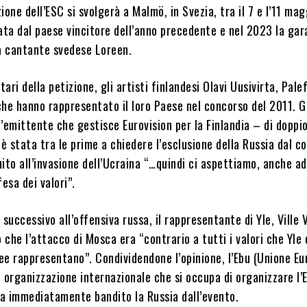
ione dell’ESC si svolgerà a Malmö, in Svezia, tra il 7 e l’11 mag
ata dal paese vincitore dell’anno precedente e nel 2023 la gar
la cantante svedese Loreen.
tari della petizione, gli artisti finlandesi Olavi Uusivirta, Pale
he hanno rappresentato il loro Paese nel concorso del 2011. Gl
’emittente che gestisce Eurovision per la Finlandia – di doppi
 stata tra le prime a chiedere l’esclusione della Russia dal c
ito all’invasione dell’Ucraina “…quindi ci aspettiamo, anche ad
fesa dei valori”.
o successivo all’offensiva russa, il rappresentante di Yle, Ville V
che l’attacco di Mosca era “contrario a tutti i valori che Yle 
e rappresentano”. Condividendone l’opinione, l’Ebu (Unione Eu
 organizzazione internazionale che si occupa di organizzare l’
a immediatamente bandito la Russia dall’evento.