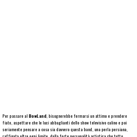
Per passare al
BowLand
, bisognerebbe fermarsi un attimo e prendere
fiato, aspettare che le luci abbaglianti dello show televisivo calino e poi
seriamente pensare a cosa sia davvero questa band, una perla persiana,
raffinata oltre ogni limite, dalla forte personalità artistica che tutto