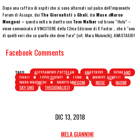
Dopo una raffica di ospiti che si sono alternati sul palco dell’imponente
Forum di Assago, dai
The Giornalisti
a
Ghali
, dai
Muse
a
Marco
Mengoni –
questa volta in duetto con
Tom Walker
sul brano “Hola” –
viene comunicato il VINCITORE della 12ma Edizione di X Factor… che è “uno
di quelli veri che sa quello che deve fare” (cit. Mara Maionchi), ANASTASIO!
Facebook Comments
TAGS:
ALESSANDRO CATTELAN
ANASTASIO
BOWLAND
GHALI
LODO GUENZI
LUNA
MANUEL AGNELLI
MARA MAIONCHI
MARCO MNEGONI
MUSE
NAOMI
SKY UNO
THEGIONALISTI
DIC 13, 2018
MELA GIANNINI