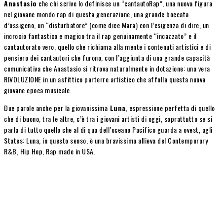
Anastasio
che chi scrive lo definisce un “cantautoRap”, una nuova figura
nel giovane mondo rap di questa generazione, una grande boccata
d’ossigeno, un “disturbatore” (come dice Mara) con l’esigenza di dire, un
incrocio fantastico e magico tra il rap genuinamente “incazzato” e il
cantautorato vero, quello che richiama alla mente i contenuti artistici e di
pensiero dei cantautori che furono, con l’aggiunta di una grande capacità
comunicativa che Anastasio si ritrova naturalmente in dotazione: una vera
RIVOLUZIONE in un asfittico parterre artistico che affolla questa nuova
giovane epoca musicale.
Due parole anche per la giovanissima
Luna
, espressione perfetta di quello
che di buono, tra le altre, c’è tra i giovani artisti di oggi, soprattutto se si
parla di tutto quello che al di qua dell’oceano Pacifico guarda a ovest, agli
States: Luna, in questo senso, è una bravissima allieva del Contemporary
R&B, Hip Hop, Rap made in USA.