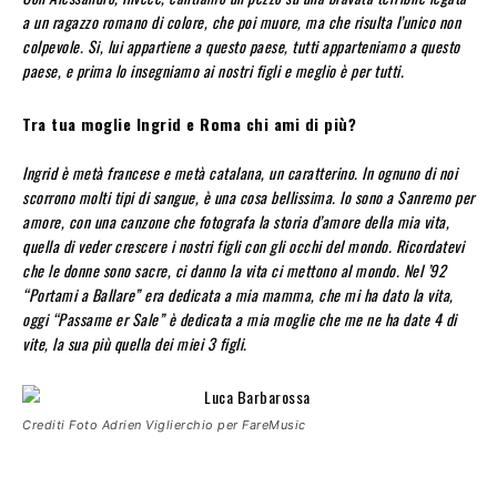
a un ragazzo romano di colore, che poi muore, ma che risulta l’unico non
colpevole. Si, lui appartiene a questo paese, tutti apparteniamo a questo
paese, e prima lo insegniamo ai nostri figli e meglio è per tutti.
Tra tua moglie Ingrid e Roma chi ami di più?
Ingrid è metà francese e metà catalana, un caratterino. In ognuno di noi
scorrono molti tipi di sangue, è una cosa bellissima. Io sono a Sanremo per
amore, con una canzone che fotografa la storia d’amore della mia vita,
quella di veder crescere i nostri figli con gli occhi del mondo. Ricordatevi
che le donne sono sacre, ci danno la vita ci mettono al mondo. Nel ’92
“Portami a Ballare” era dedicata a mia mamma, che mi ha dato la vita,
oggi “Passame er Sale” è dedicata a mia moglie che me ne ha date 4 di
vite, la sua più quella dei miei 3 figli.
Crediti Foto Adrien Viglierchio per FareMusic