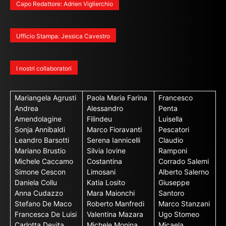
Capo Redattore: Adrien Viglierchio
Ufficio Stampa: Jessica Cavestro
I nostri collaboratori
Mariangela Agrusti
Paola Maria Farina
Francesco
Andrea
Alessandro
Penta
Amendolagine
Filindeu
Luisella
Sonja Annibaldi
Marco Fioravanti
Pescatori
Leandro Barsotti
Serena Iannicelli
Claudio
Mariano Brustio
Silvia Iovine
Ramponi
Michele Caccamo
Costantina
Corrado Salemi
Simone Cescon
Limosani
Alberto Salerno
Daniela Collu
Katia Losito
Giuseppe
Anna Cudazzo
Mara Maionchi
Santoro
Stefano De Maco
Roberto Manfredi
Marco Stanzani
Francesca De Luisi
Valentina Mazara
Ugo Stomeo
Carlotta Devita
Michele Monina
Micaela