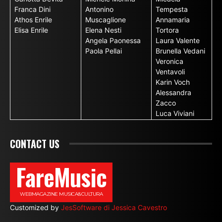
Franca Dini
Antonino
Tempesta
Athos Enrile
Muscaglione
Annamaria
Elisa Enrile
Elena Nesti
Tortora
Angela Paonessa
Laura Valente
Paola Pellai
Brunella Vedani
Veronica
Ventavoli
Karin Voch
Alessandra
Zacco
Luca Viviani
CONTACT US
FareMusic
WEBMAGAZINE MUSICA&CULTURA
Customized by
JesSoftware di Jessica Cavestro