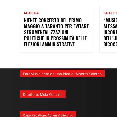
MUSICA
SOCIE
NIENTE CONCERTO DEL PRIMO
“MUSI
MAGGIO A TARANTO PER EVITARE
ALESS
STRUMENTALIZZAZIONI
INCON
POLITICHE IN PROSSIMITÀ DELLE
DELL’U
ELEZIONI AMMINISTRATIVE
BICOC
FareMusic nato da una idea di Alberto Salerno
Direttore: Mela Giannini
Capo Redattore: Adrien Viglierchio