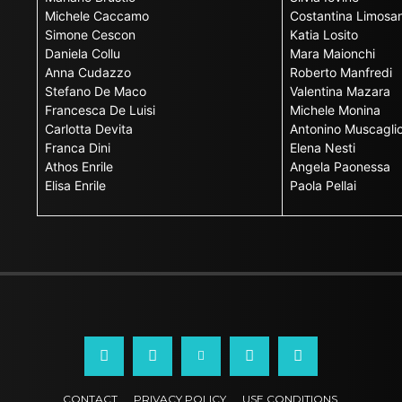
Michele Caccamo
Costantina Limosan
Simone Cescon
Katia Losito
Daniela Collu
Mara Maionchi
Anna Cudazzo
Roberto Manfredi
Stefano De Maco
Valentina Mazara
Francesca De Luisi
Michele Monina
Carlotta Devita
Antonino Muscagli
Franca Dini
Elena Nesti
Athos Enrile
Angela Paonessa
Elisa Enrile
Paola Pellai
CONTACT
PRIVACY POLICY
USE CONDITIONS