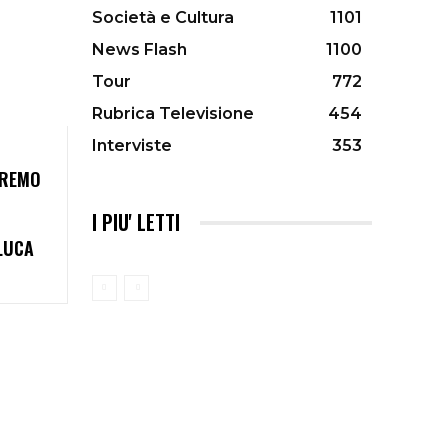
Società e Cultura
1101
News Flash
1100
Tour
772
Rubrica Televisione
454
Interviste
353
NREMO
I PIU' LETTI
LUCA