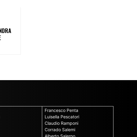
ANDRA
E
Francesco Penta
u
Luisella Pescatori
Claudio Ramponi
Corrado Salemi
Alberto Salerno