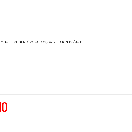
LANO
VENERDÌ, AGOSTO 7, 2026
SIGN IN / JOIN
RECENSIONI
ZONA GIOVANI
TOUR
SOCI
NO