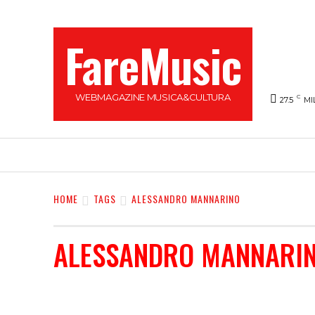
FareMusic
WEBMAGAZINE MUSICA&CULTURA
C
27.5
MI
SANREMO 2025
MUSICA
NEWS FLASH
HOME
TAGS
ALESSANDRO MANNARINO
ALESSANDRO MANNARI