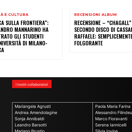
TÀ E CULTURA
RECENSIONI ALBUM
CA SULLA FRONTIERA”:
RECENSIONE – “CHAGALL”
ANDRO MANNARINO HA
SECONDO DISCO DI CASS
TRATO GLI STUDENTI
RAFFAELE: SEMPLICEMENT
NIVERSITÀ DI MILANO-
FOLGORANTE
CA
I nostri collaboratori
Mariangela Agrusti
Paola Maria Farina
Andrea Amendolagine
Alessandro Filinde
Sonja Annibaldi
Marco Fioravanti
Leandro Barsotti
Serena Iannicelli
Mariano Brustio
Silvia Iovine